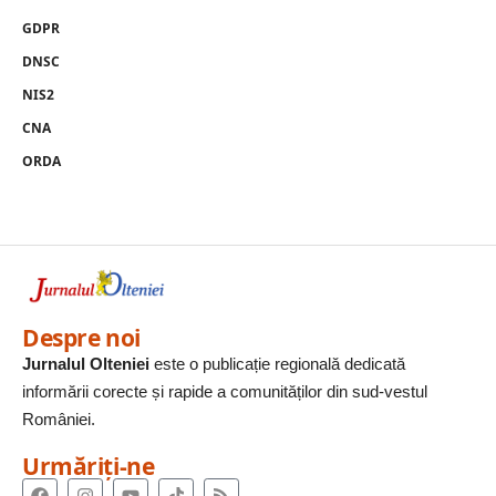
GDPR
DNSC
NIS2
CNA
ORDA
Despre noi
Jurnalul Olteniei
este o publicație regională dedicată
informării corecte și rapide a comunităților din sud-vestul
României.
Urmăriți-ne