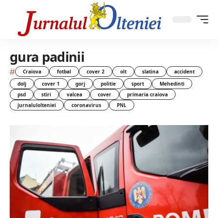
gura padinii
#
Craiova
fotbal
cover 2
olt
slatina
accident
dolj
cover 1
gorj
politie
sport
Mehedinti
psd
stiri
valcea
cover
primaria craiova
jurnalulolteniei
coronavirus
PNL