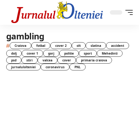
gambling
#
Craiova
fotbal
cover 2
olt
slatina
accident
dolj
cover 1
gorj
politie
sport
Mehedinti
psd
stiri
valcea
cover
primaria craiova
jurnalulolteniei
coronavirus
PNL