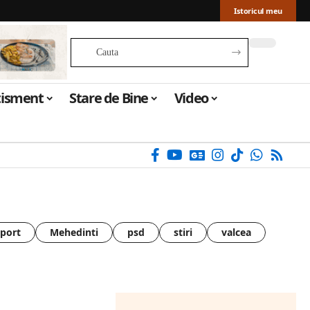
Istoricul meu
tisment
Stare de Bine
Video
sport
Mehedinti
psd
stiri
valcea