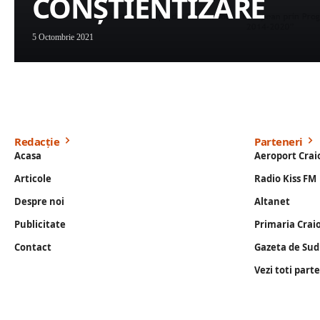
CONȘTIENTIZARE
5 Octombrie 2021
Redacție
Parteneri
Acasa
Aeroport Crai
Articole
Radio Kiss FM
Despre noi
Altanet
Publicitate
Primaria Crai
Contact
Gazeta de Sud
Vezi toti part