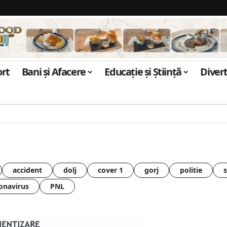
ort
Bani și Afacere
Educație și Știință
Diver
accident
dolj
cover 1
gorj
politie
onavirus
PNL