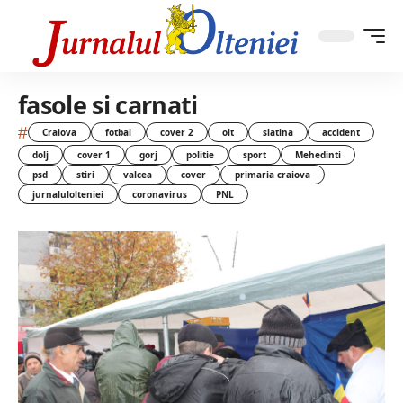
fasole si carnati
#
Craiova
fotbal
cover 2
olt
slatina
accident
dolj
cover 1
gorj
politie
sport
Mehedinti
psd
stiri
valcea
cover
primaria craiova
jurnalulolteniei
coronavirus
PNL