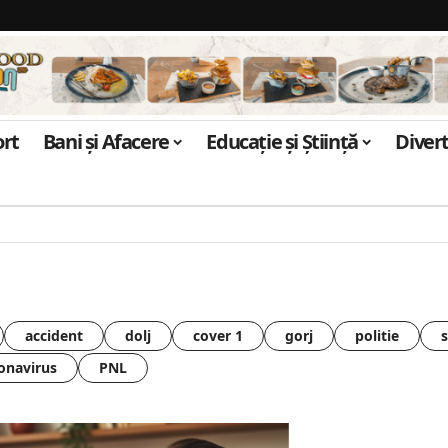
ort
Bani și Afacere
Educație și Știință
Diver
accident
dolj
cover 1
gorj
politie
onavirus
PNL