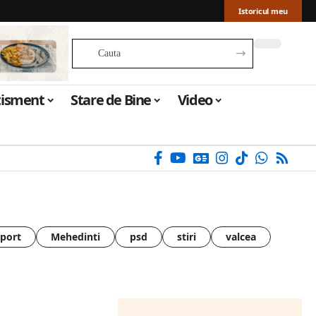
Istoricul meu
tisment
Stare de Bine
Video
sport
Mehedinti
psd
stiri
valcea