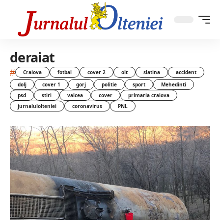
deraiat
#
Craiova
fotbal
cover 2
olt
slatina
accident
dolj
cover 1
gorj
politie
sport
Mehedinti
psd
stiri
valcea
cover
primaria craiova
jurnalulolteniei
coronavirus
PNL