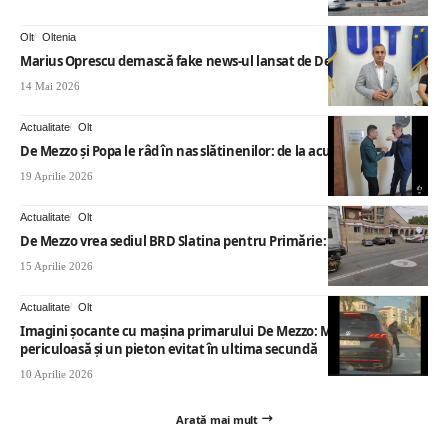
Olt
Oltenia
Marius Oprescu demască fake news-ul lansat de De Mezzo
14 Mai 2026
Actualitate
Olt
De Mezzo și Popa le râd în nas slătinenilor: de la acuzații, la alianță
19 Aprilie 2026
Actualitate
Olt
De Mezzo vrea sediul BRD Slatina pentru Primărie: 1,1 mil €
15 Aprilie 2026
Actualitate
Olt
Imagini șocante cu mașina primarului De Mezzo: Manevră
periculoasă și un pieton evitat în ultima secundă
10 Aprilie 2026
Arată mai mult