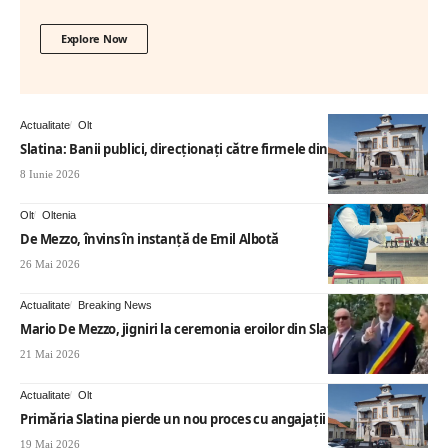
Explore Now
Actualitate
Olt
Slatina: Banii publici, direcționați către firmele din afara
8 Iunie 2026
Olt
Oltenia
De Mezzo, învins în instanță de Emil Albotă
26 Mai 2026
Actualitate
Breaking News
Mario De Mezzo, jigniri la ceremonia eroilor din Slatina
21 Mai 2026
Actualitate
Olt
Primăria Slatina pierde un nou proces cu angajații
19 Mai 2026