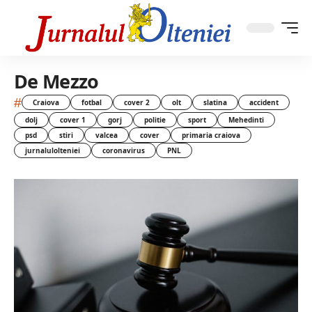
De Mezzo
#
Craiova
fotbal
cover 2
olt
slatina
accident
dolj
cover 1
gorj
politie
sport
Mehedinti
psd
stiri
valcea
cover
primaria craiova
jurnalulolteniei
coronavirus
PNL