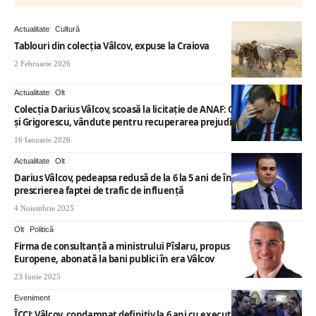
Actualitate
Cultură
Tablouri din colecția Vâlcov, expuse la Craiova
2 Februarie 2026
Actualitate
Olt
Colecția Darius Vâlcov, scoasă la licitație de ANAF: Opere de Picasso
și Grigorescu, vândute pentru recuperarea prejudiciului
16 Ianuarie 2026
Actualitate
Olt
Darius Vâlcov, pedeapsa redusă de la 6 la 5 ani de închisoare, după
prescrierea faptei de trafic de influență
4 Noiembrie 2025
Olt
Politică
Firma de consultanță a ministrului Pîslaru, propus la Fonduri
Europene, abonată la bani publici în era Vâlcov
23 Iunie 2025
Eveniment
ÎCCJ: Vâlcov, condamnat definitiv la 6 ani cu executare în “dosarul