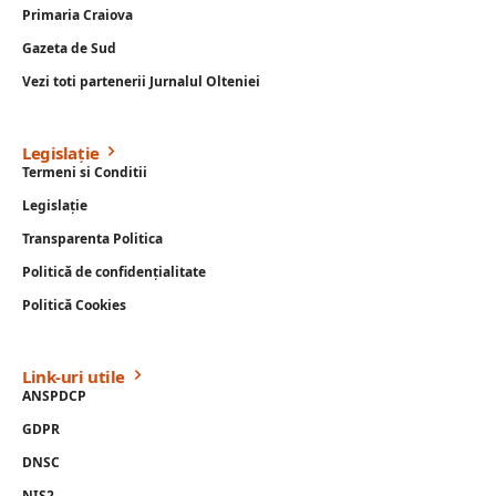
Primaria Craiova
Gazeta de Sud
Vezi toti partenerii Jurnalul Olteniei
Legislație
Termeni si Conditii
Legislație
Transparenta Politica
Politică de confidențialitate
Politică Cookies
Link-uri utile
ANSPDCP
GDPR
DNSC
NIS2