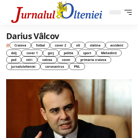
Darius Vâlcov
#
Craiova
fotbal
cover 2
olt
slatina
accident
dolj
cover 1
gorj
politie
sport
Mehedinti
psd
stiri
valcea
cover
primaria craiova
jurnalulolteniei
coronavirus
PNL