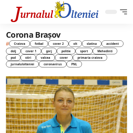
Corona Brașov
#
Craiova
fotbal
cover 2
olt
slatina
accident
dolj
cover 1
gorj
politie
sport
Mehedinti
psd
stiri
valcea
cover
primaria craiova
jurnalulolteniei
coronavirus
PNL