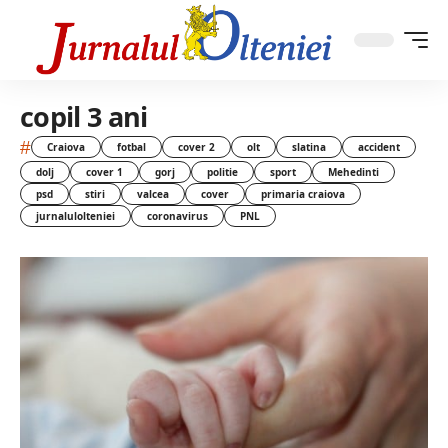
copil 3 ani
#
Craiova
fotbal
cover 2
olt
slatina
accident
dolj
cover 1
gorj
politie
sport
Mehedinti
psd
stiri
valcea
cover
primaria craiova
jurnalulolteniei
coronavirus
PNL