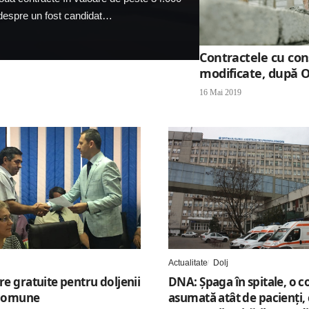
a despre un fost candidat…
Contractele cu cons
modificate, după 
16 Mai 2019
Actualitate
Dolj
re gratuite pentru doljenii
DNA: Șpaga în spitale, o c
 comune
asumată atât de pacienți, 