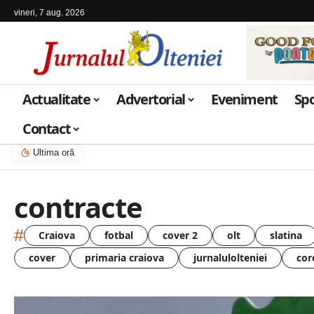
vineri, 7 aug. 2026
Actualitate
Advertorial
Eveniment
Sp
Contact
Ultima oră
contracte
#
Craiova
fotbal
cover 2
olt
slatina
cover
primaria craiova
jurnalulolteniei
cor