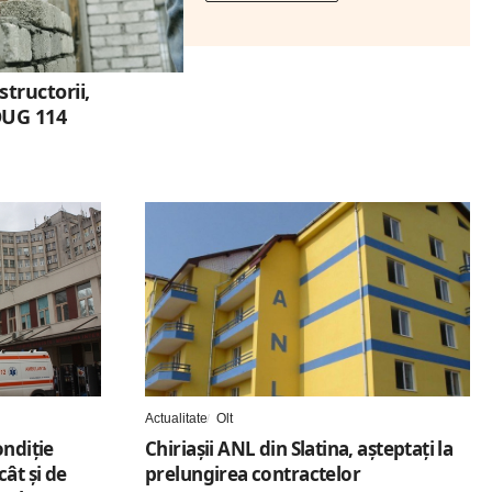
tructorii,
OUG 114
Actualitate
Olt
ondiție
Chiriaşii ANL din Slatina, aşteptaţi la
cât și de
prelungirea contractelor