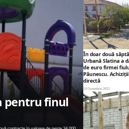
În doar două săpt
Urbană Slatina a d
de euro firmei fiul
Păunescu. Achiziţiil
directă
14 Octombrie 2025
 pentru finul
două contracte în valoare de peste 34.000