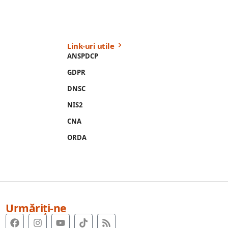
Link-uri utile
ANSPDCP
GDPR
DNSC
NIS2
CNA
ORDA
Urmăriți-ne