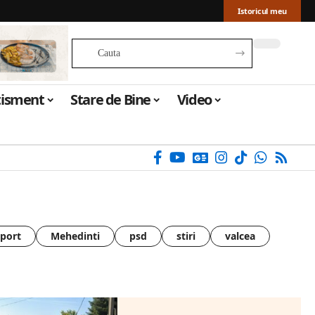
Istoricul meu
tisment
Stare de Bine
Video
sport
Mehedinti
psd
stiri
valcea