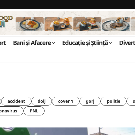
ort
Bani și Afacere
Educație și Știință
Diver
accident
dolj
cover 1
gorj
politie
onavirus
PNL