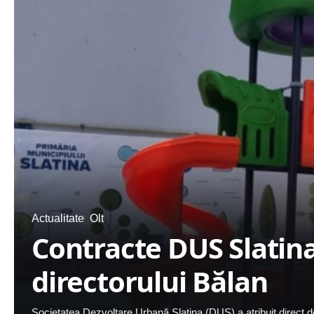
Actualitate
Olt
Contracte DUS Slatina
directorului Bălan
Societatea Dezvoltare Urbană Slatina (DUS) a atribuit direct 