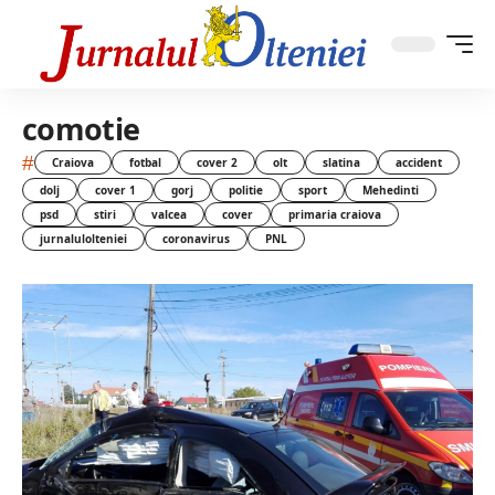
comotie
#
Craiova
fotbal
cover 2
olt
slatina
accident
dolj
cover 1
gorj
politie
sport
Mehedinti
psd
stiri
valcea
cover
primaria craiova
jurnalulolteniei
coronavirus
PNL