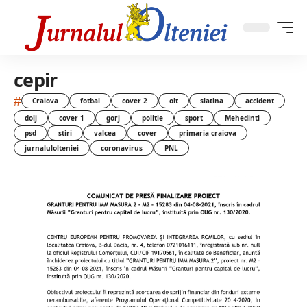
cepir
#
Craiova
fotbal
cover 2
olt
slatina
accident
dolj
cover 1
gorj
politie
sport
Mehedinti
psd
stiri
valcea
cover
primaria craiova
jurnalulolteniei
coronavirus
PNL