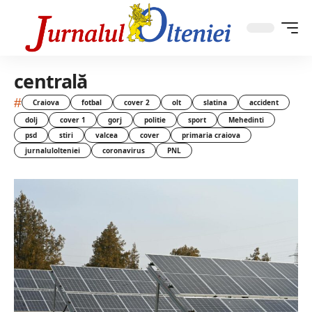
centrală
#
Craiova
fotbal
cover 2
olt
slatina
accident
dolj
cover 1
gorj
politie
sport
Mehedinti
psd
stiri
valcea
cover
primaria craiova
jurnalulolteniei
coronavirus
PNL