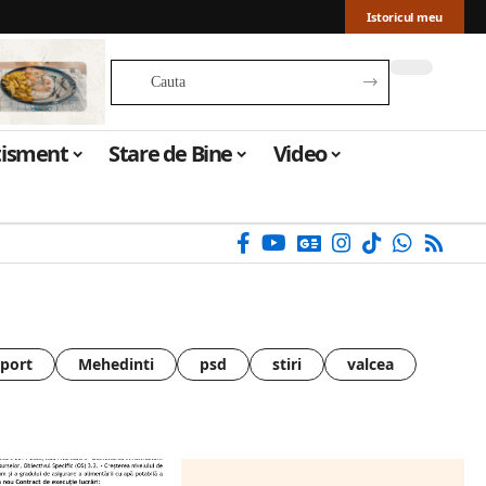
Istoricul meu
tisment
Stare de Bine
Video
sport
Mehedinti
psd
stiri
valcea