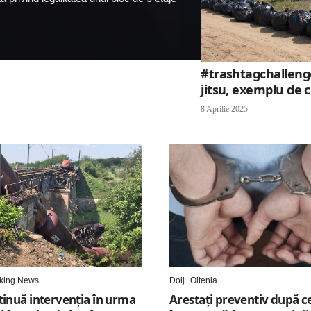
#trashtagchallenge
jitsu, exemplu de 
8 Aprilie 2025
king News
Dolj
Oltenia
tinuă intervenția în urma
Arestaţi preventiv după c