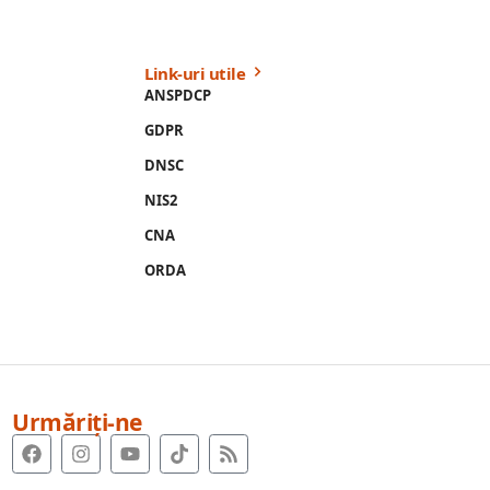
Link-uri utile
ANSPDCP
GDPR
DNSC
NIS2
CNA
ORDA
Urmăriți-ne