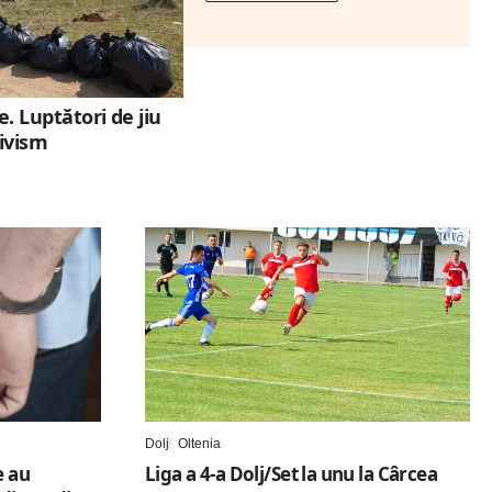
. Luptători de jiu
civism
Dolj
Oltenia
e au
Liga a 4-a Dolj/Set la unu la Cârcea