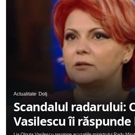
Actualitate
Dolj
Scandalul radarului: 
Vasilescu îi răspunde 
Lia Olguța Vasilescu respinge acuzațiile ministrului Radu Miruță