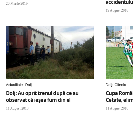
accidentulu
26 Martie 2019
19 August 2018
Actualitate
Dolj
Dolj
Oltenia
Dolj: Au oprit trenul după ce au
Cupa Români
observat că ieșea fum din el
Cetate, elim
11 August 2018
11 August 2018