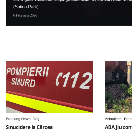
(Satina Park).
6 Februarie 2026
Breaking News
Dolj
Actualitate
Brea
Sinucidere la Cârcea
ABA Jiu con