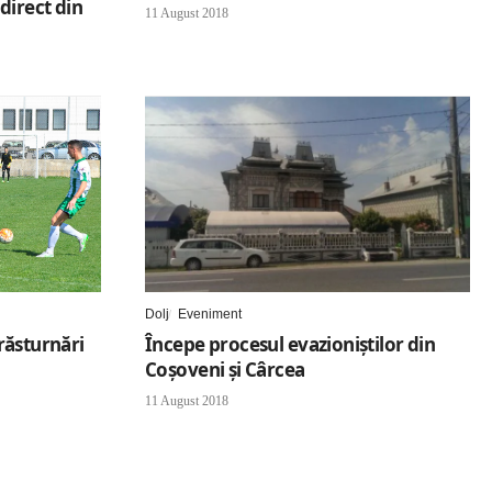
direct din
11 August 2018
Dolj
Eveniment
 răsturnări
Începe procesul evazioniştilor din
Coşoveni şi Cârcea
11 August 2018