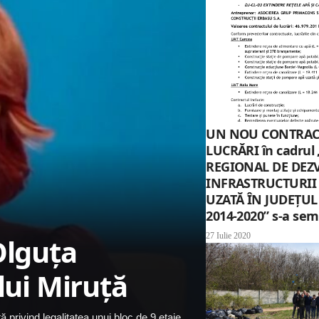
UN NOU CONTRACT
LUCRĂRI în cadrul
REGIONAL DE DEZ
INFRASTRUCTURII 
UZATĂ ÎN JUDEȚUL
2014-2020” s-a sem
27 Iulie 2020
Olguța
lui Miruță
 privind legalitatea unui bloc de 9 etaje