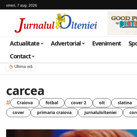
vineri, 7 aug. 2026
Actualitate
Advertorial
Eveniment
Sp
Contact
Ultima oră
carcea
#
Craiova
fotbal
cover 2
olt
slatina
cover
primaria craiova
jurnalulolteniei
cor