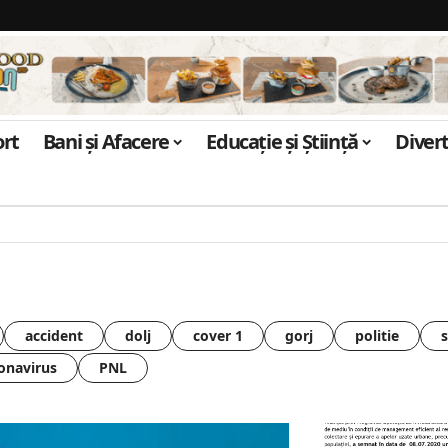
ort
Bani și Afacere
Educație și Știință
Diver
accident
dolj
cover 1
gorj
politie
onavirus
PNL