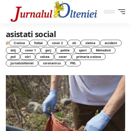
asistati social
#
Craiova
fotbal
cover 2
olt
slatina
accident
dolj
cover 1
gorj
politie
sport
Mehedinti
psd
stiri
valcea
cover
primaria craiova
jurnalulolteniei
coronavirus
PNL