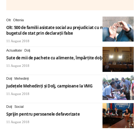
Olt
Oltenia
Olt: 500 de familii asistate social au prejudiciat cu miliarde de lei
bugetul de stat prin declaraţii false
11 August 2018
Actualitate
Dolj
Sute de mii de pachete cu alimente, împărţite doljenilor
11 August 2018
Dolj
Mehedinți
Judeţele Mehedinţi şi Dolj, campioane la VMG
11 August 2018
Dolj
Social
Sprijin pentru persoanele defavorizate
11 August 2018