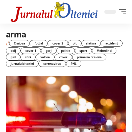
arma
#
Craiova
fotbal
cover 2
olt
slatina
accident
dolj
cover 1
gorj
politie
sport
Mehedinti
psd
stiri
valcea
cover
primaria craiova
jurnalulolteniei
coronavirus
PNL