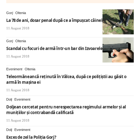
Gorj
Oltenia
La 78 de ani, dosar penal după ce a împușcat câinele vecinului
11 August 2018
Gorj
Oltenia
Scandal cu focuri de armă într-un bar din Izvoarele
11 August 2018
Eveniment
Oltenia
Teleormăneancă reţinută în Vâlcea, după ce poliţiştii au găsit o
armă în maşina ei
11 August 2018
Dolj
Eveniment
Doljean cercetat pentru nerespectarea regimului armelor și al
munițiilor și contrabandă calificată
11 August 2018
Dolj
Eveniment
Exces de zel la Poliţia Gorj?