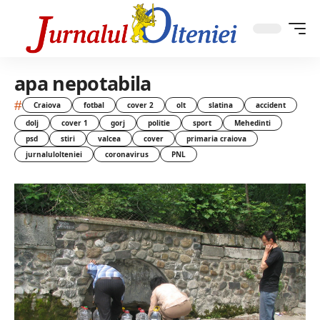
apa nepotabila
#
Craiova
fotbal
cover 2
olt
slatina
accident
dolj
cover 1
gorj
politie
sport
Mehedinti
psd
stiri
valcea
cover
primaria craiova
jurnalulolteniei
coronavirus
PNL