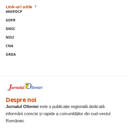
Link-uri utile
ANSPDCP
GDPR
DNSC
NIS2
CNA
ORDA
Despre noi
Jurnalul Olteniei
este o publicație regională dedicată
informării corecte și rapide a comunităților din sud-vestul
României.