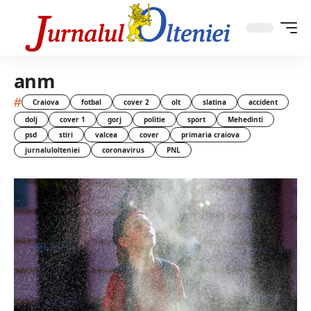
anm
#
Craiova
fotbal
cover 2
olt
slatina
accident
dolj
cover 1
gorj
politie
sport
Mehedinti
psd
stiri
valcea
cover
primaria craiova
jurnalulolteniei
coronavirus
PNL