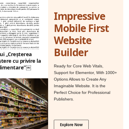
Impressive
Mobile First
Website
Builder
ui „Creșterea
tere cu privire la
Ready for Core Web Vitals,
 alimentare”￼
Support for Elementor, With 1000+
Options Allows to Create Any
Imaginable Website. It is the
Perfect Choice for Professional
Publishers.
Explore Now