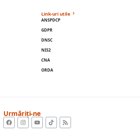
Link-uri utile
ANSPDCP
GDPR
DNSC
NIS2
CNA
ORDA
Urmăriți-ne