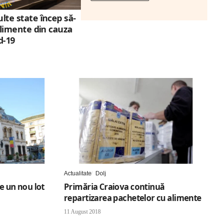
lte state încep să-
 alimente din cauza
d-19
Actualitate
Dolj
e un nou lot
Primăria Craiova continuă
repartizarea pachetelor cu alimente
11 August 2018