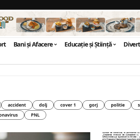
ort
Bani și Afacere
Educație și Știință
Diver
accident
dolj
cover 1
gorj
politie
onavirus
PNL