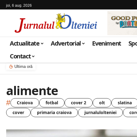
joi, 6 aug. 2026
Actualitate
Advertorial
Eveniment
Sp
Contact
Ultima oră
alimente
#
Craiova
fotbal
cover 2
olt
slatina
cover
primaria craiova
jurnalulolteniei
cor