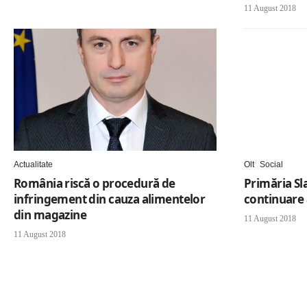
11 August 2018
Actualitate
Olt
Social
România riscă o procedură de
Primăria Sla
infringement din cauza alimentelor
continuare 
din magazine
11 August 2018
11 August 2018