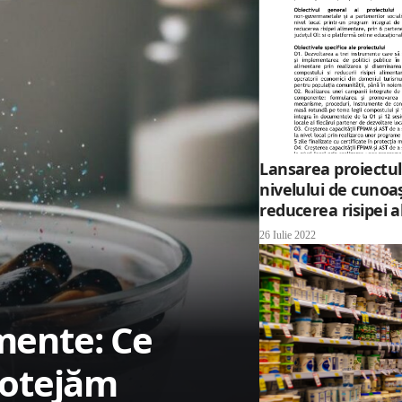
Lansarea proiectul
nivelului de cunoaș
reducerea risipei
26 Iulie 2022
imente: Ce
rotejăm