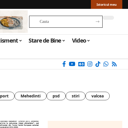
Istoricul meu
tisment
Stare de Bine
Video
sport
Mehedinti
psd
stiri
valcea