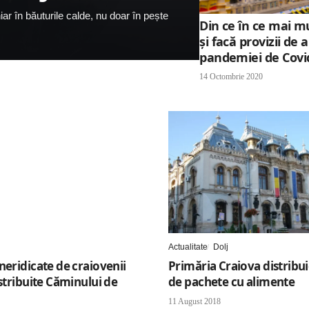
ar în băuturile calde, nu doar în pește
Din ce în ce mai mu
și facă provizii de
pandemiei de Covi
14 Octombrie 2020
Actualitate
Dolj
neridicate de craiovenii
Primăria Craiova distribui
istribuite Căminului de
de pachete cu alimente
11 August 2018