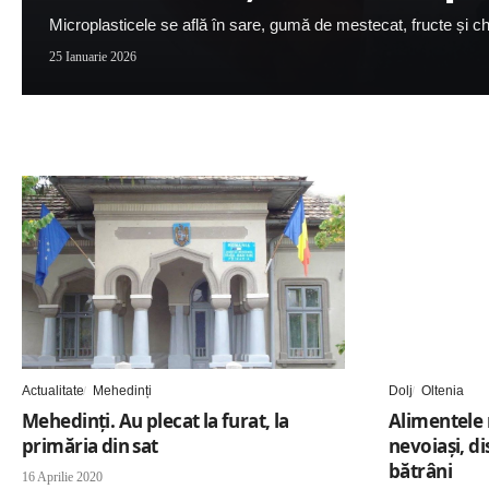
Microplasticele se află în sare, gumă de mestecat, fructe și chi
25 Ianuarie 2026
Actualitate
Mehedinți
Dolj
Oltenia
Mehedinți. Au plecat la furat, la
Alimentele 
primăria din sat
nevoiaşi, d
bătrâni
16 Aprilie 2020