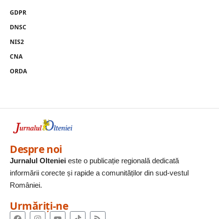
GDPR
DNSC
NIS2
CNA
ORDA
Despre noi
Jurnalul Olteniei
este o publicație regională dedicată
informării corecte și rapide a comunităților din sud-vestul
României.
Urmăriți-ne