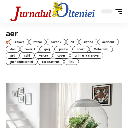
aer
#
Craiova
fotbal
cover 2
olt
slatina
accident
dolj
cover 1
gorj
politie
sport
Mehedinti
psd
stiri
valcea
cover
primaria craiova
jurnalulolteniei
coronavirus
PNL