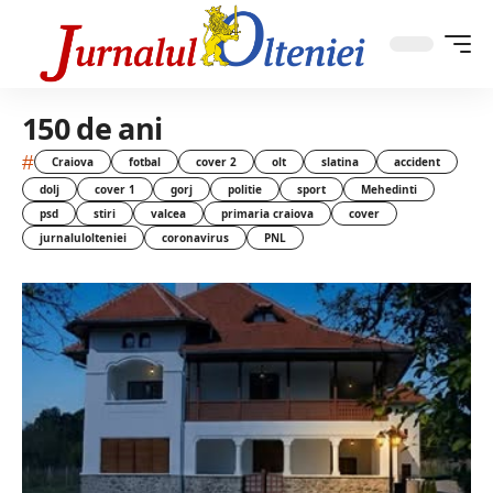
150 de ani
#
Craiova
fotbal
cover 2
olt
slatina
accident
dolj
cover 1
gorj
politie
sport
Mehedinti
psd
stiri
valcea
primaria craiova
cover
jurnalulolteniei
coronavirus
PNL