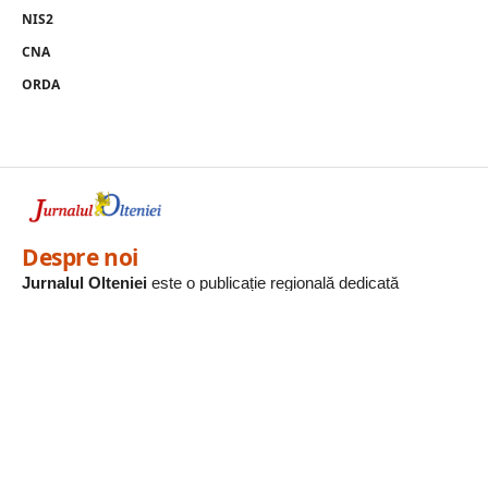
NIS2
CNA
ORDA
Despre noi
Jurnalul Olteniei
este o publicație regională dedicată
informării corecte și rapide a comunităților din sud-vestul
României.
Urmăriți-ne
© Jurnalul Olteniei. Toate drepturile rezervate.