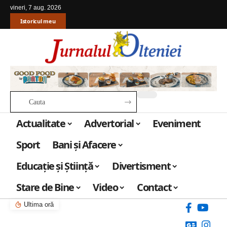
vineri, 7 aug. 2026
Istoricul meu
Actualitate
Advertorial
Eveniment
Sport
Bani și Afacere
Educație și Știință
Divertisment
Stare de Bine
Video
Contact
Ultima oră