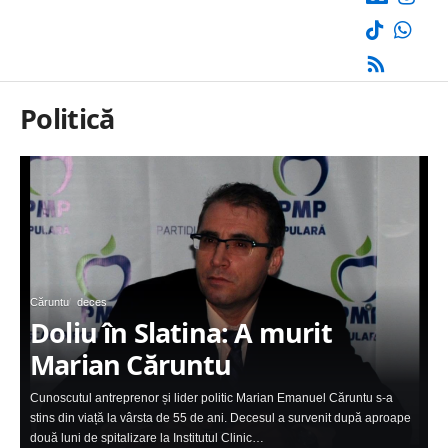
Politică
Căruntu
deces
Doliu în Slatina: A murit
Marian Căruntu
Cunoscutul antreprenor și lider politic Marian Emanuel Căruntu s-a
stins din viață la vârsta de 55 de ani. Decesul a survenit după aproape
două luni de spitalizare la Institutul Clinic…