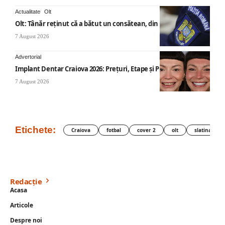
Actualitate
Olt
Olt: Tânăr reţinut că a bătut un consătean, din cauza muzicii
7 August 2026
Advertorial
Implant Dentar Craiova 2026: Preţuri, Etape şi Plata în Rate
7 August 2026
Etichete:
Craiova
fotbal
cover 2
olt
slatina
Redacție
Acasa
Articole
Despre noi