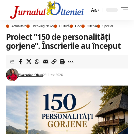
Aa
Actualitate
Breaking News
Cultură
Gorj
Oltenia
Special
Proiect ”150 de personalități
gorjene”. Înscrierile au început
Florentina Olaru
29 Iunie 2026