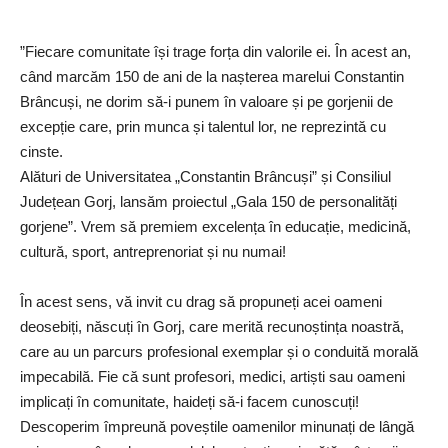
”Fiecare comunitate își trage forța din valorile ei. În acest an,
când marcăm 150 de ani de la nașterea marelui Constantin
Brâncuși, ne dorim să-i punem în valoare și pe gorjenii de
excepție care, prin munca și talentul lor, ne reprezintă cu
cinste.
Alături de Universitatea „Constantin Brâncuși” și Consiliul
Județean Gorj, lansăm proiectul „Gala 150 de personalități
gorjene”. Vrem să premiem excelența în educație, medicină,
cultură, sport, antreprenoriat și nu numai!
În acest sens, vă invit cu drag să propuneți acei oameni
deosebiți, născuți în Gorj, care merită recunoștința noastră,
care au un parcurs profesional exemplar și o conduită morală
impecabilă. Fie că sunt profesori, medici, artiști sau oameni
implicați în comunitate, haideți să-i facem cunoscuți!
Descoperim împreună poveștile oamenilor minunați de lângă