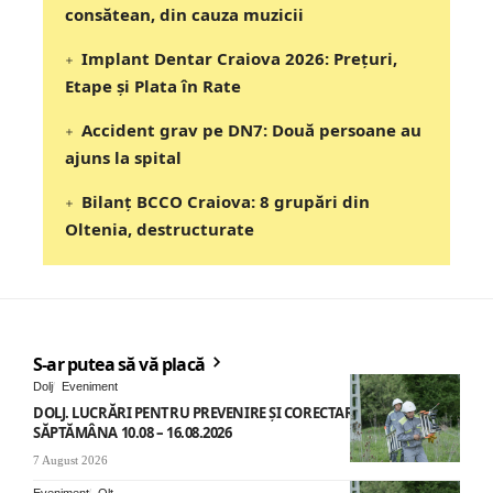
consătean, din cauza muzicii
Implant Dentar Craiova 2026: Preţuri,
Etape şi Plata în Rate
Accident grav pe DN7: Două persoane au
ajuns la spital
Bilanț BCCO Craiova: 8 grupări din
Oltenia, destructurate
S-ar putea să vă placă
Dolj
Eveniment
DOLJ. LUCRĂRI PENTRU PREVENIRE ȘI CORECTARE AVARII –
SĂPTĂMÂNA 10.08 – 16.08.2026
7 August 2026