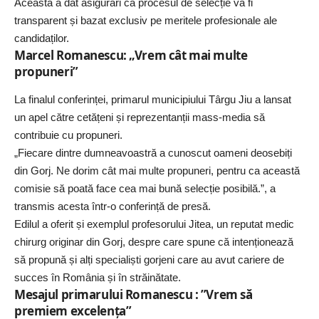
Aceasta a dat asigurări că procesul de selecție va fi
transparent și bazat exclusiv pe meritele profesionale ale
candidaților.
Marcel Romanescu: „Vrem cât mai multe
propuneri”
La finalul conferinței, primarul municipiului Târgu Jiu a lansat
un apel către cetățeni și reprezentanții mass-media să
contribuie cu propuneri.
„Fiecare dintre dumneavoastră a cunoscut oameni deosebiți
din Gorj. Ne dorim cât mai multe propuneri, pentru ca această
comisie să poată face cea mai bună selecție posibilă.”, a
transmis acesta într-o conferință de presă.
Edilul a oferit și exemplul profesorului Jitea, un reputat medic
chirurg originar din Gorj, despre care spune că intenționează
să propună și alți specialiști gorjeni care au avut cariere de
succes în România și în străinătate.
Mesajul primarului Romanescu : ”Vrem să
premiem excelența”