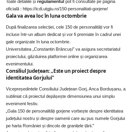
Toate detaliile și
regulamentul
pot fi consultate pe pagina
oficială : https://icdi.utgjiu.ro/150-personalitati-gorjene/
Gala va avea loc în luna octombrie
După finalizarea selecției, cele 150 de personalități vor fi
incluse într-un album dedicat și vor fi premiate în cadrul unei
gale organizate în luna octombrie.
Universitatea „Constantin Brâncuși” va asigura secretariatul
proiectului, găzduirea platformei online și organizarea
evenimentului.
Consiliul Județean: „Este un proiect despre
identitatea Gorjului”
Vicepreședintele Consiliului Județean Gorj, Anca Bordușanu, a
subliniat că proiectul depășește dimensiunea unui simplu
eveniment festiv.
„Gala 150 de personalități gorjene vorbește despre identitatea
județului nostru și despre oamenii care au pus numele Gorjului
pe harta României și dincolo de granițele țării.”