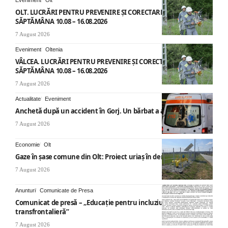
Eveniment
Olt
OLT. LUCRĂRI PENTRU PREVENIRE ȘI CORECTARE AVARII –
SĂPTĂMÂNA 10.08 – 16.08.2026
7 August 2026
Eveniment
Oltenia
VÂLCEA. LUCRĂRI PENTRU PREVENIRE ȘI CORECTARE AVARII –
SĂPTĂMÂNA 10.08 – 16.08.2026
7 August 2026
Actualitate
Eveniment
Anchetă după un accident în Gorj. Un bărbat a ajuns la spital
7 August 2026
Economie
Olt
Gaze în șase comune din Olt: Proiect uriaș în derulare
7 August 2026
Anunturi
Comunicate de Presa
Comunicat de presă – „Educație pentru incluziune – O abordare
transfrontalieră”
7 August 2026