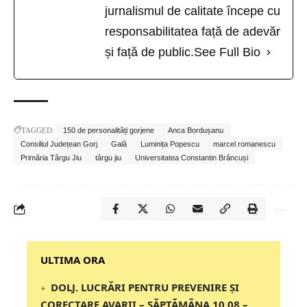
jurnalismul de calitate începe cu
responsabilitatea față de adevăr
și față de public.
See Full Bio
TAGGED:
150 de personalități gorjene
Anca Bordușanu
Consiliul Județean Gorj
Gală
Luminița Popescu
marcel romanescu
Primăria Târgu Jiu
târgu jiu
Universitatea Constantin Brâncuși
‎‎‎‎‎‎‎ULTIMA ORA
DOLJ. LUCRĂRI PENTRU PREVENIRE ȘI
CORECTARE AVARII – SĂPTĂMÂNA 10.08 –