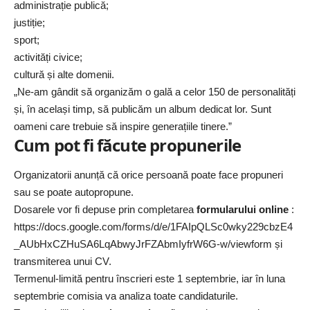
administrație publică;
justiție;
sport;
activități civice;
cultură și alte domenii.
„Ne-am gândit să organizăm o gală a celor 150 de personalități
și, în același timp, să publicăm un album dedicat lor. Sunt
oameni care trebuie să inspire generațiile tinere.”
Cum pot fi făcute propunerile
Organizatorii anunță că orice persoană poate face propuneri
sau se poate autopropune.
Dosarele vor fi depuse prin completarea
formularului online
:
https://docs.google.com/forms/d/e/1FAIpQLSc0wky229cbzE4
_AUbHxCZHuSA6LqAbwyJrFZAbmIyfrW6G-w/viewform și
transmiterea unui CV.
Termenul-limită pentru înscrieri este 1 septembrie, iar în luna
septembrie comisia va analiza toate candidaturile.