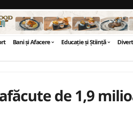
ort
Bani și Afacere
Educație și Știință
Diver
afăcute de 1,9 milio