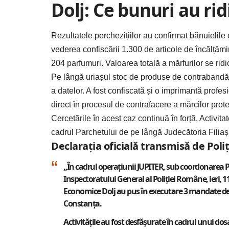
Dolj: Ce bunuri au ridi
Rezultatele perchezițiilor au confirmat bănuielile o
vederea confiscării 1.300 de articole de încălțăm
204 parfumuri. Valoarea totală a mărfurilor se rid
Pe lângă uriașul stoc de produse de contrabandă, 
a datelor. A fost confiscată și o imprimantă profe
direct în procesul de contrafacere a mărcilor prote
Cercetările în acest caz continuă în forță. Activ
cadrul Parchetului de pe lângă Judecătoria Filiași. 
Declarația oficială transmisă de Poliț
„În cadrul operațiunii JUPITER, sub coordonarea Par
Inspectoratului General al Poliției Române, ieri, 11 
Economice Dolj au pus în executare 3 mandate de pe
Constanța.
Activitățile au fost desfășurate în cadrul unui d