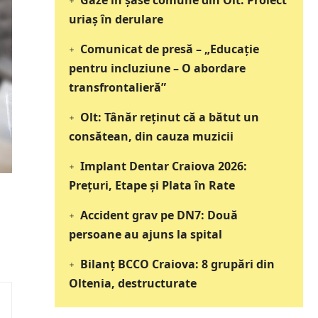
Gaze în șase comune din Olt: Proiect
uriaș în derulare
Comunicat de presă – „Educație
pentru incluziune – O abordare
transfrontalieră”
Olt: Tânăr reţinut că a bătut un
consătean, din cauza muzicii
Implant Dentar Craiova 2026:
Preţuri, Etape şi Plata în Rate
Accident grav pe DN7: Două
persoane au ajuns la spital
Bilanț BCCO Craiova: 8 grupări din
Oltenia, destructurate