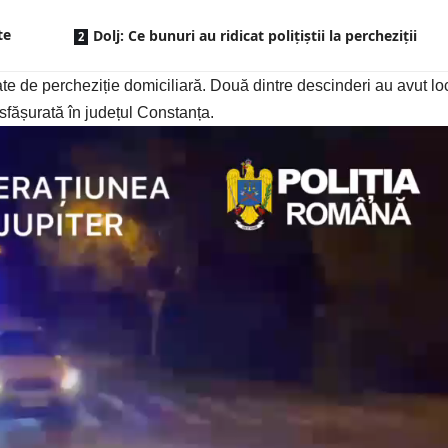
te
Dolj: Ce bunuri au ridicat polițiștii la percheziții
ate de percheziție domiciliară. Două dintre descinderi au avut lo
esfășurată în județul Constanța.