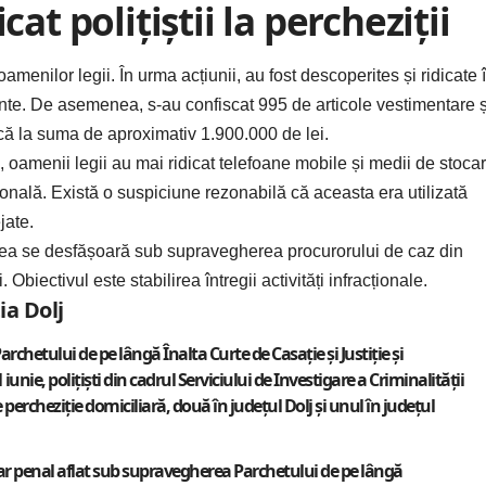
cat polițiștii la percheziții
amenilor legii. În urma acțiunii, au fost descoperites și ridicate 
inte. De asemenea, s-au confiscat 995 de articole vestimentare ș
ică la suma de aproximativ 1.900.000 de lei.
oamenii legii au mai ridicat telefoane mobile și medii de stoca
sională. Există o suspiciune rezonabilă că aceasta era utilizată
jate.
itatea se desfășoară sub supravegherea procurorului de caz din
Obiectivul este stabilirea întregii activități infracționale.
ia Dolj
chetului de pe lângă Înalta Curte de Casație și Justiție și
iunie, polițiști din cadrul Serviciului de Investigare a Criminalității
rcheziție domiciliară, două în județul Dolj și unul în județul
osar penal aflat sub supravegherea Parchetului de pe lângă