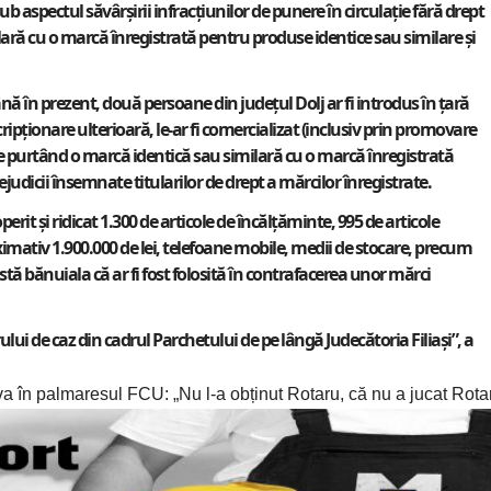
sub aspectul săvârșirii infracțiunilor de punere în circulație fără drept
ră cu o marcă înregistrată pentru produse identice sau similare și
ână în prezent, două persoane din județul Dolj ar fi introdus în țară
ripționare ulterioară, le-ar fi comercializat (inclusiv prin promovare
duse purtând o marcă identică sau similară cu o marcă înregistrată
udicii însemnate titularilor de drept a mărcilor înregistrate.
perit și ridicat 1.300 de articole de încălțăminte, 995 de articole
imativ 1.900.000 de lei, telefoane mobile, medii de stocare, precum
stă bănuiala că ar fi fost folosită în contrafacerea unor mărci
i de caz din cadrul Parchetului de pe lângă Judecătoria Filiași”, a
ova în palmaresul FCU: „Nu l-a obținut Rotaru, că nu a jucat Rota