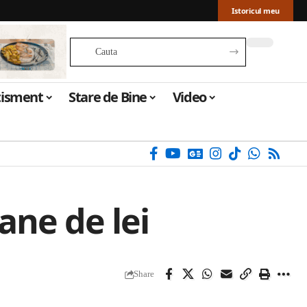
Istoricul meu
tisment
Stare de Bine
Video
ane de lei
Share