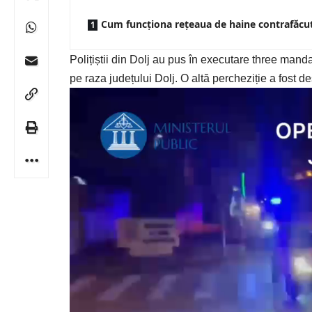
Cum funcționa rețeaua de haine contrafăcu
Polițiștii din Dolj au pus în executare three mand
pe raza județului Dolj. O altă percheziție a fost d