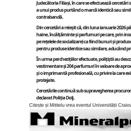
Judecătoria Filiași, în care se efectuează cercetări 
a unui produs purtând o marcă identică sau simila
contrabandă.
Din cercetări a reieșit că, din luna ianuarie 2026 p
haine, încălțăminte și parfumuri pe care, prin insc
pe rețelele de socializare) ca fiind bunuri și pro
pentru produse identice sau similare, aducând prej
În urma perchezițiilor efectuate, polițiștii au desco
vestimentare și 204 parfumuri în valoare de aprox
și o imprimantă profesională, cu privire la care exi
protejate.
Cercetările continuă sub supravegherea procurorulu
declarat
Poliția Dolj
.
Citește și
Mititelu vrea eventul Universității Crai