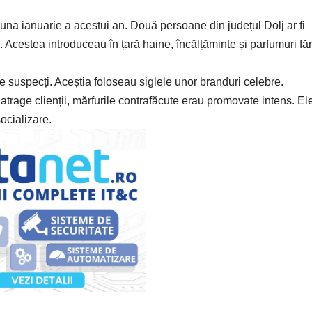
n luna ianuarie a acestui an. Două persoane din județul Dolj ar fi
 Acestea introduceau în țară haine, încălțăminte și parfumuri fă
tre suspecți. Aceștia foloseau siglele unor branduri celebre.
trage clienții, mărfurile contrafăcute erau promovate intens. El
ocializare.