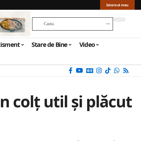
Istoricul meu
tisment
Stare de Bine
Video
 colț util și plăcut