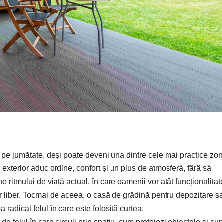
ar pe jumătate, deși poate deveni una dintre cele mai practice zo
 exterior aduc ordine, confort și un plus de atmosferă, fără să
ne ritmului de viață actual, în care oamenii vor atât funcționalitat
er liber. Tocmai de aceea, o
casă de
grădină pentru depozitare
s
radical felul în care este folosită curtea.
de felul în care circuli prin spațiu, cum protejezi obiectele și cu