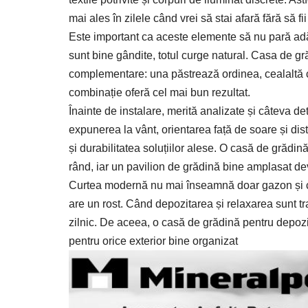
mai ales în zilele când vrei să stai afară fără să fi
Este important ca aceste elemente să nu pară adău
sunt bine gândite, totul curge natural. Casa de gr
complementare: una păstrează ordinea, cealaltă cr
combinație oferă cel mai bun rezultat.
Înainte de instalare, merită analizate și câteva de
expunerea la vânt, orientarea față de soare și dis
și durabilitatea soluțiilor alese. O casă de grădină
rând, iar un pavilion de grădină bine amplasat dev
Curtea modernă nu mai înseamnă doar gazon și câte
are un rost. Când depozitarea și relaxarea sunt tra
zilnic. De aceea, o casă de grădină pentru depozi
pentru orice exterior bine organizat