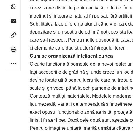
creezi zone distincte pentru activități diferite. În
întreținut și integrate natural în peisaj, fără artificii 
Subtilitatea face diferența atunci când vrei ca ext
depozitare și un spațiu de odihnă pot coexista foar
care sa-l respecti. Pentru multe gospodării, casa 
ci elemente care dau structură întregului teren.
Cum se organizează inteligent curtea
O curte funcțională pornește de la nevoi reale: u
lași accesoriile de grădină și unde creezi un loc 
devine foarte utilă pentru lucrurile care nu trebui
scule și ghivece, până la echipamente de întreține
Contează mult și materialele. Modelele moderne su
la umezeală, variații de temperatură și întreținere
exact opusul funcțional: o zonă aerisită, protejată 
liniștit în aer liber. Dacă cele două sunt așezate c
Pentru o imagine unitară, merită urmărite câteva 