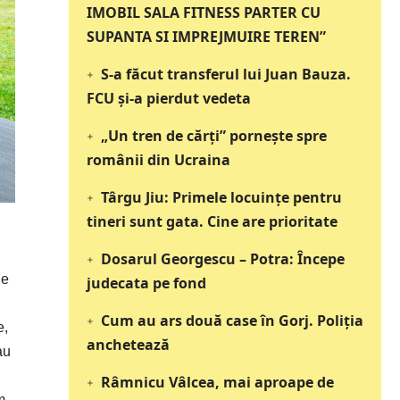
IMOBIL SALA FITNESS PARTER CU
SUPANTA SI IMPREJMUIRE TEREN”
S-a făcut transferul lui Juan Bauza.
FCU și-a pierdut vedeta
„Un tren de cărți” pornește spre
românii din Ucraina
Târgu Jiu: Primele locuințe pentru
tineri sunt gata. Cine are prioritate
Dosarul Georgescu – Potra: Începe
ne
judecata pe fond
Cum au ars două case în Gorj. Poliția
e,
anchetează
au
Râmnicu Vâlcea, mai aproape de
m