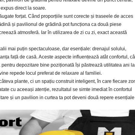
i expus direct la soare.
gate forțat. Când proporțiile sunt corecte și traseele de acces
ădină și pavilionul de grădină pot funcționa ca două piese
eează atmosferă. Iar în utilizarea de zi cu zi, exact această
talii mai puțin spectaculoase, dar esențiale: drenajul solului,
tanța față de casă. Aceste aspecte influențează atât confortul, câ
 pentru depozitare bine poziționată își păstrează utilitatea ani la
ine repede locul preferat de relaxare al familiei.
va plante, ci un spațiu construit inteligent, în care fiecare zo
tate cu aceeași atenție, rezultatul se simte imediat în confortul
tare și un pavilion in curtea ta pot deveni două repere esențiale