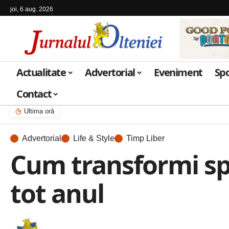
joi, 6 aug. 2026
Actualitate
Advertorial
Eveniment
Sp
Contact
Ultima oră
Advertorial
Life & Style
Timp Liber
Cum transformi spaț
tot anul