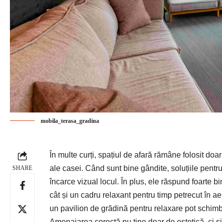
mobila_terasa_gradina
În multe curți, spațiul de afară rămâne folosit do
ale casei. Când sunt bine gândite, soluțiile pentru
SHARE
încarce vizual locul. În plus, ele răspund foarte bi
cât și un cadru relaxant pentru timp petrecut în a
un pavilion de grădină pentru relaxare pot schimba 
Amenajarea corectă nu ține doar de estetică, ci și 