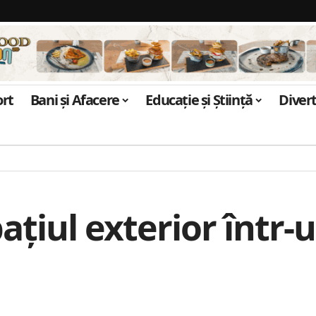
ort
Bani și Afacere
Educație și Știință
Diver
iul exterior într-un