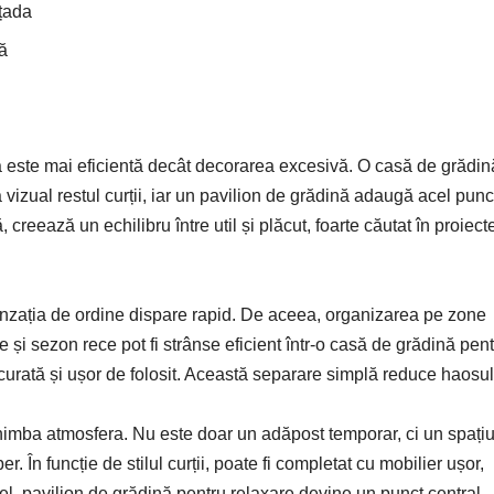
ațada
tă
tă este mai eficientă decât decorarea excesivă. O casă de grădin
vizual restul curții, iar un pavilion de grădină adaugă acel punc
 creează un echilibru între util și plăcut, foarte căutat în proiect
senzația de ordine dispare rapid. De aceea, organizarea pe zone
re și sezon rece pot fi strânse eficient într-o casă de grădină pen
curată și ușor de folosit. Această separare simplă reduce haosul
chimba atmosfera. Nu este doar un adăpost temporar, ci un spați
r. În funcție de stilul curții, poate fi completat cu mobilier ușor,
stfel, pavilion de grădină pentru relaxare devine un punct central,