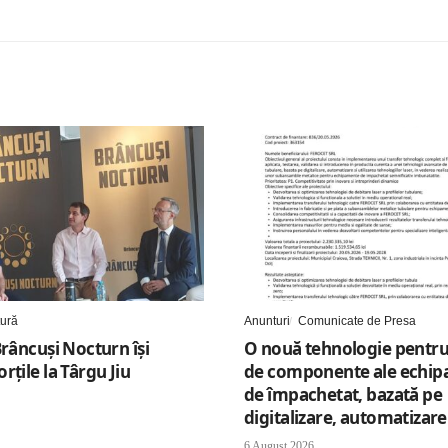
tură
Anunturi
Comunicate de Presa
Brâncuși Nocturn își
O nouă tehnologie pentru
rțile la Târgu Jiu
de componente ale echip
de împachetat, bazată pe
digitalizare, automatizare 
6 August 2026