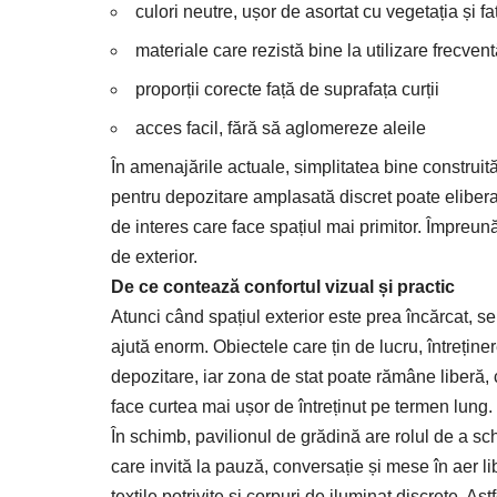
culori neutre, ușor de asortat cu vegetația și f
materiale care rezistă bine la utilizare frecven
proporții corecte față de suprafața curții
acces facil, fără să aglomereze aleile
În amenajările actuale, simplitatea bine construi
pentru depozitare amplasată discret poate elibera 
de interes care face spațiul mai primitor. Împreună,
de exterior.
De ce contează confortul vizual și practic
Atunci când spațiul exterior este prea încărcat, 
ajută enorm. Obiectele care țin de lucru, întreține
depozitare, iar zona de stat poate rămâne liberă, 
face curtea mai ușor de întreținut pe termen lung.
În schimb, pavilionul de grădină are rolul de a s
care invită la pauză, conversație și mese în aer libe
textile potrivite și corpuri de iluminat discrete. A