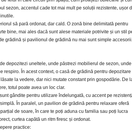
 noul sezon, accentul cade tot mai mult pe soluții rezistente, ușor 
inutile.
eriorul să pară ordonat, dar cald. O zonă bine delimitată pentru
te bine, mai ales dacă sunt alese materiale potrivite și un stil p
de grădină și pavilionul de grădină nu mai sunt simple accesorii
nde depozitezi uneltele, unde păstrezi mobilierul de sezon, unde
de respiro. În acest context, o casă de grădină pentru depozitare
e lăsate la vedere, dar nici mutate constant prin gospodărie. De l
re, totul poate avea un loc clar.
nt gândite pentru utilizare îndelungată, cu accent pe rezistenț
 simplă. În paralel,
un pavilion de grădină pentru relaxare
oferă
parțial de soare, în care te poți aduna cu familia sau poți lucra
orect, curtea capătă un ritm firesc și ordonat.
repere practice: