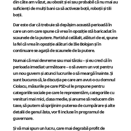
din câte am văzut, au obosit și ei sau probabil că nu mai au
suficienți de mulți bani ca să activeze boții, roboții și tili
boții.
Dar este clar că trebuie să depășim această perioadă în
care un om care spune că vrea în opoziție stă baricadat în
scaunele de la putere. Partidul celălalt, alături de ei, spune
la fel că vrea în opoziție alături de Ilie Bolojan și în
continuare se agață de scaunele de la putere.
Numai că mai devreme sau mai târziu – și eu cred că în
perioada imediat următoare – o să avem un vot pentru
un nou guvern și atunci lucrurile o să meargă înainte. Și
sunt bucuros că, la discuția pe care am avut-o cu domnul
Ciolacu, măsurile pe care PSD-ul le propune pentru
categoriile sociale pe care le reprezentăm, categoriile cu
venituri mai mici, clasa medie, și anume să reducem din
taxe, să putem să sprijinim puterea de cumpărare și alte
detalii de genul ăsta, vor fi incluse în programul de
guvernare.
Și vă mai spun un lucru, care mai degrabă profit de