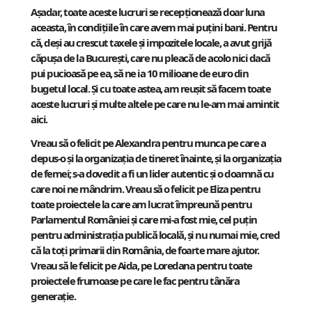
Așadar, toate aceste lucruri se recepționează doar luna
aceasta, în condițiile în care avem mai puțini bani. Pentru
că, deși au crescut taxele și impozitele locale, a avut grijă
căpușa de la București, care nu pleacă de acolo nici dacă
pui pucioasă pe ea, să ne ia 10 milioane de euro din
bugetul local. Și cu toate astea, am reușit să facem toate
aceste lucruri și multe altele pe care nu le-am mai amintit
aici.
Vreau să o felicit pe Alexandra pentru munca pe care a
depus-o și la organizația de tineret înainte, și la organizația
de femei; s-a dovedit a fi un lider autentic și o doamnă cu
care noi ne mândrim. Vreau să o felicit pe Eliza pentru
toate proiectele la care am lucrat împreună pentru
Parlamentul României și care mi-a fost mie, cel puțin
pentru administrația publică locală, și nu numai mie, cred
că la toți primarii din România, de foarte mare ajutor.
Vreau să le felicit pe Aida, pe Loredana pentru toate
proiectele frumoase pe care le fac pentru tânăra
generație.