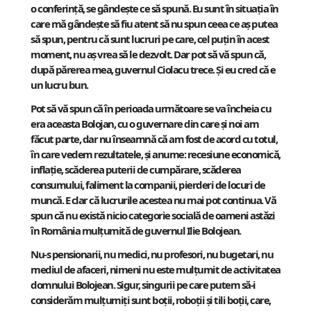
o conferință, se gândește ce să spună. Eu sunt în situația în
care mă gândește să fiu atent să nu spun ceea ce aș putea
să spun, pentru că sunt lucruri pe care, cel puțin în acest
moment, nu aș vrea să le dezvolt. Dar pot să vă spun că,
după părerea mea, guvernul Ciolacu trece. Și eu cred că e
un lucru bun.
Pot să vă spun că în perioada următoare se va încheia cu
era aceasta Bolojan, cu o guvernare din care și noi am
făcut parte, dar nu înseamnă că am fost de acord cu totul,
în care vedem rezultatele, și anume: recesiune economică,
inflație, scăderea puterii de cumpărare, scăderea
consumului, faliment la companii, pierderi de locuri de
muncă. E clar că lucrurile acestea nu mai pot continua. Vă
spun că nu există nicio categorie socială de oameni astăzi
în România mulțumită de guvernul Ilie Bolojean.
Nu-s pensionarii, nu medici, nu profesori, nu bugetari, nu
mediul de afaceri, nimeni nu este mulțumit de activitatea
domnului Bolojean. Sigur, singurii pe care putem să-i
considerăm mulțumiți sunt boții, roboții și tili boții, care,