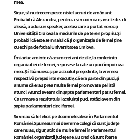
mea.
Sigur, să nu trecem peste niște lucruri de amănunt.
Probabil că Alexandra, pentru a-și maximiza șansele de a fi
aleasă, a adus un speaker, același care a purtat noroc și
Universității Craiova la meciurile de pe teren propriu. Și
probabil că este semnalul că și organizația de femei ține
cu echipa de fotbal Universitatea Craiova.
Îmi aduc aminte că acum trei ani de zile, la conferința
organizației de femei, se pusese la cale un puci împotriva
mea. Și îl bănuiesc și pe actualul președinte, la vremea
respectivă președinte executiv, că era parte din puci, și
anume că erau prea multe femei promovate pe listă
atunci. Atunci aveam din șapte parlamentari patru femei.
Ca urmare a rezultatului aceluiași puci, astăzi avem din
șapte parlamentari cinci femei.
Șii vreau să le felicit pe doamnele alese în Parlamentul
României. Spuneau mai devreme colegi că sunt județe
care nu au, sigur, atât de multe femei în Parlamentul
României, organizații județene. Eu cred că sunt foarte