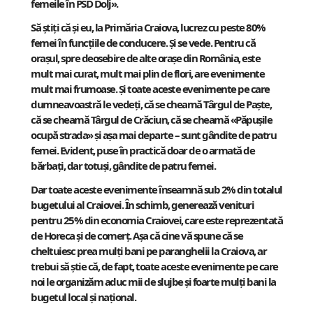
femeile în PSD Dolj».
Să știți că și eu, la Primăria Craiova, lucrez cu peste 80%
femei în funcțiile de conducere. Și se vede. Pentru că
orașul, spre deosebire de alte orașe din România, este
mult mai curat, mult mai plin de flori, are evenimente
mult mai frumoase. Și toate aceste evenimente pe care
dumneavoastră le vedeți, că se cheamă Târgul de Paște,
că se cheamă Târgul de Crăciun, că se cheamă «Păpușile
ocupă strada» și așa mai departe – sunt gândite de patru
femei. Evident, puse în practică doar de o armată de
bărbați, dar totuși, gândite de patru femei.
Dar toate aceste evenimente înseamnă sub 2% din totalul
bugetului al Craiovei. În schimb, generează venituri
pentru 25% din economia Craiovei, care este reprezentată
de Horeca și de comerț. Așa că cine vă spune că se
cheltuiesc prea mulți bani pe paranghelii la Craiova, ar
trebui să știe că, de fapt, toate aceste evenimente pe care
noi le organizăm aduc mii de slujbe și foarte mulți bani la
bugetul local și național.