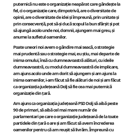
puternică nu este o organizație neapărat care gândește la
fel, ci o organizație care, dimpotrivă, are o diversitate de
opinii, are o diversitate de idei și împreună, prin unitate și
prin consecvență, pot să-și ducă scopul la bun sfârșit și pot
să ajungă acolo unde noi, domnii, ajungem mai greu, și
anume la sufletul oamenilor.
Poate uneori noi avem o gândire mai seacă, o strategie
mai prudentă sau o strategie mai, eu știu, mai departe de
inima omului, însă cu dumneavoastră alături, cu ideile
dumneavoastră, cu modul dumneavoastră de implicare,
am ajuns acolo unde am dorit să ajungem și am ajuns la
inima oamenilor, i-am făcut să fie alături de noi și am făcut
ca organizația județeană Dolj să fie cea mai puternică
organizație din țară.
Am ajuns ca organizația județeană PSD Dolj să aibă peste
90 de primari, să aibă cel mai mare număr de
parlamentari pe care o organizație județeană de la toate
partidele din țară o are și am făcut să avem încrederea
oamenilor pentru că am reușit să livrăm. Împreună cu