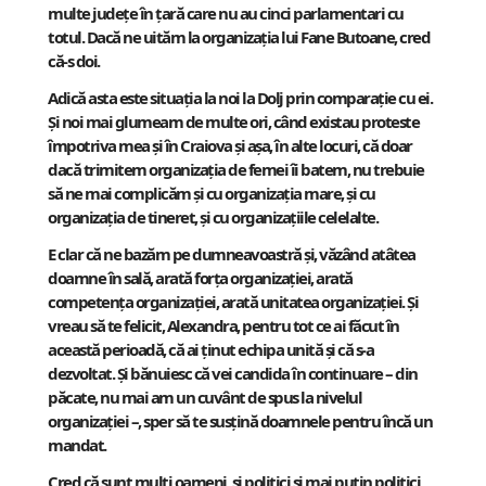
multe județe în țară care nu au cinci parlamentari cu
totul. Dacă ne uităm la organizația lui Fane Butoane, cred
că-s doi.
Adică asta este situația la noi la Dolj prin comparație cu ei.
Și noi mai glumeam de multe ori, când existau proteste
împotriva mea și în Craiova și așa, în alte locuri, că doar
dacă trimitem organizația de femei îi batem, nu trebuie
să ne mai complicăm și cu organizația mare, și cu
organizația de tineret, și cu organizațiile celelalte.
E clar că ne bazăm pe dumneavoastră și, văzând atâtea
doamne în sală, arată forța organizației, arată
competența organizației, arată unitatea organizației. Și
vreau să te felicit, Alexandra, pentru tot ce ai făcut în
această perioadă, că ai ținut echipa unită și că s-a
dezvoltat. Și bănuiesc că vei candida în continuare – din
păcate, nu mai am un cuvânt de spus la nivelul
organizației –, sper să te susțină doamnele pentru încă un
mandat.
Cred că sunt mulți oameni, și politici și mai puțin politici,