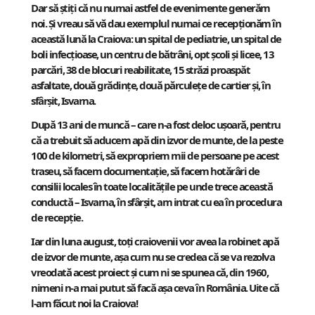
Dar să știți că nu numai astfel de evenimente generăm
noi. Și vreau să vă dau exemplul numai ce recepționăm în
această lună la Craiova: un spital de pediatrie, un spital de
boli infecțioase, un centru de bătrâni, opt școli și licee, 13
parcări, 38 de blocuri reabilitate, 15 străzi proaspăt
asfaltate, două grădințe, două părculețe de cartier și, în
sfârșit, Isvarna.
După 13 ani de muncă – care n-a fost deloc ușoară, pentru
că a trebuit să aducem apă din izvor de munte, de la peste
100 de kilometri, să expropriem mii de persoane pe acest
traseu, să facem documentație, să facem hotărâri de
consilii locales în toate localitățile pe unde trece această
conductă – Isvarna, în sfârșit, am intrat cu ea în procedura
de recepție.
Iar din luna august, toți craiovenii vor avea la robinet apă
de izvor de munte, așa cum nu se credea că se va rezolva
vreodată acest proiect și cum ni se spunea că, din 1960,
nimeni n-a mai putut să facă așa ceva în România. Uite că
l-am făcut noi la Craiova!