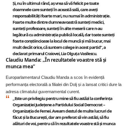
Și, nu în ultimul rând, aș vrea să vă felicit pe toate
doamnele care sunteți în această sală, care aveți
responsabilități foarte mari, nu numai în administrație.
Foarte multe dintre dumneavoastră sunteți medici,
sunteți profesoare, sunteți în alte meserii care n-au
legătură cu administrația publică locală, dar toate sunteți
foarte conștiincioase la locul de muncă și mă bucur, mai
mult decât orice, că suntem colege in acest partid”, a
declarat primarul Craiovei, Lia Olguța Vasilescu.
Claudiu Manda: „În rezultatele voastre stă și
munca mea”
Europarlamentarul Claudiu Manda a scos în evidență
performanța electorală a filialei din Dolj și a lansat critici dure la
adresa climatului guvernamental curent.
„Este un privilegiu pentru mine să fiu astăzi la conferința
Organizației Județene a Partidului Social Democrat –
Organizația de Femei. Aveam destul de multe lucruri de
făcut și la București, dar am preferat să vin astăzi, să fiu
alături de voi, pentru că în rezultatele voastre stă și munca