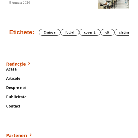
8 August 2026
Etichete:
Craiova
fotbal
cover 2
olt
slatina
Redacție
Acasa
Articole
Despre noi
Publicitate
Contact
Parteneri