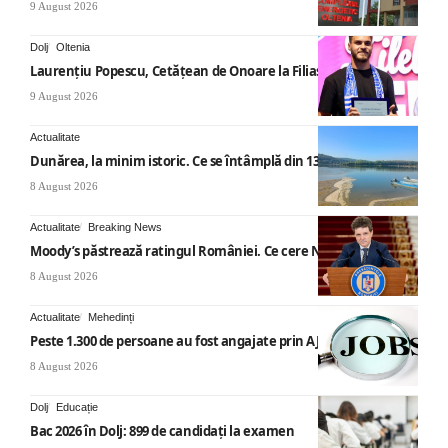
9 August 2026
Dolj
Oltenia
Laurențiu Popescu, Cetățean de Onoare la Filiași
9 August 2026
Actualitate
Dunărea, la minim istoric. Ce se întâmplă din 13 august
8 August 2026
Actualitate
Breaking News
Moody’s păstrează ratingul României. Ce cere Nicușor Dan
8 August 2026
Actualitate
Mehedinți
Peste 1.300 de persoane au fost angajate prin AJOFM Mehedinți
8 August 2026
Dolj
Educație
Bac 2026 în Dolj: 899 de candidați la examen