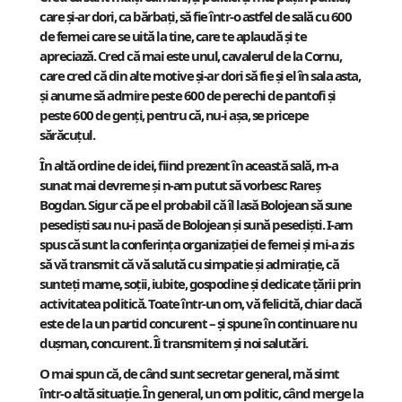
care și-ar dori, ca bărbați, să fie într-o astfel de sală cu 600
de femei care se uită la tine, care te aplaudă și te
apreciază. Cred că mai este unul, cavalerul de la Cornu,
care cred că din alte motive și-ar dori să fie și el în sala asta,
și anume să admire peste 600 de perechi de pantofi și
peste 600 de genți, pentru că, nu-i așa, se pricepe
sărăcuțul.
În altă ordine de idei, fiind prezent în această sală, m-a
sunat mai devreme și n-am putut să vorbesc Rareș
Bogdan. Sigur că pe el probabil că îl lasă Bolojean să sune
pesediști sau nu-i pasă de Bolojean și sună pesediști. I-am
spus că sunt la conferința organizației de femei și mi-a zis
să vă transmit că vă salută cu simpatie și admirație, că
sunteți mame, soții, iubite, gospodine și dedicate țării prin
activitatea politică. Toate într-un om, vă felicită, chiar dacă
este de la un partid concurent – și spune în continuare nu
dușman, concurent. Îi transmitem și noi salutări.
O mai spun că, de când sunt secretar general, mă simt
într-o altă situație. În general, un om politic, când merge la