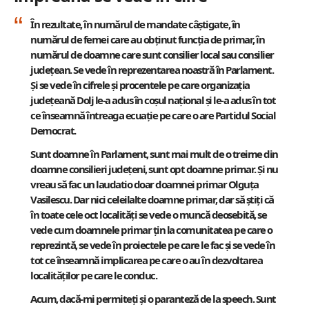
În rezultate, în numărul de mandate câștigate, în
numărul de femei care au obținut funcția de primar, în
numărul de doamne care sunt consilier local sau consilier
județean. Se vede în reprezentarea noastră în Parlament.
Și se vede în cifrele și procentele pe care organizația
județeană Dolj le-a adus în coșul național și le-a adus în tot
ce înseamnă întreaga ecuație pe care o are Partidul Social
Democrat.
Sunt doamne în Parlament, sunt mai mult de o treime din
doamne consilieri județeni, sunt opt doamne primar. Și nu
vreau să fac un laudatio doar doamnei primar Olguța
Vasilescu. Dar nici celeilalte doamne primar, dar să știți că
în toate cele oct localități se vede o muncă deosebită, se
vede cum doamnele primar țin la comunitatea pe care o
reprezintă, se vede în proiectele pe care le fac și se vede în
tot ce înseamnă implicarea pe care o au în dezvoltarea
localităților pe care le conduc.
Acum, dacă-mi permiteți și o paranteză de la speech. Sunt