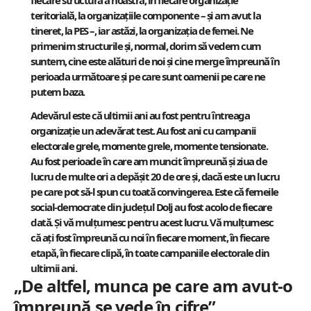
fiecare structură a noastră, în fiecare organizație
teritorială, la organizațiile componente – și am avut la
tineret, la PES –, iar astăzi, la organizația de femei. Ne
primenim structurile și, normal, dorim să vedem cum
suntem, cine este alături de noi și cine merge împreună în
perioada următoare și pe care sunt oamenii pe care ne
putem baza.
Adevărul este că ultimii ani au fost pentru întreaga
organizație un adevărat test. Au fost ani cu campanii
electorale grele, momente grele, momente tensionate.
Au fost perioade în care am muncit împreună și ziua de
lucru de multe ori a depășit 20 de ore și, dacă este un lucru
pe care pot să-l spun cu toată convingerea. Este că femeile
social-democrate din județul Dolj au fost acolo de fiecare
dată. Și vă mulțumesc pentru acest lucru. Vă mulțumesc
că ați fost împreună cu noi în fiecare moment, în fiecare
etapă, în fiecare clipă, în toate campaniile electorale din
ultimii ani.
„De altfel, munca pe care am avut-o
împreună se vede în cifre”