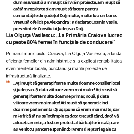
dumneavoastră am reușit să livrăm proiecte, am reușit să
arătăm rezultate și am reușit să facem pentru
comunitățile din județul Dolj multe, multe lucruri bune.
Vreau să o felicit pe Alexandra”, a declarat Cosmin Vasile,
președintele Consiliului Județean Dolj.
Lia Olguța Vasilescu: „La Primăria Craiova lucrez
cu peste 80% femei în funcțiile de conducere”
Primarul municipiului Craiova, Lia Olguța Vasilescu, a lăudat
eficiența femeilor din administrație și a explicat rentabilitatea
evenimentelor locale, punctând și marile proiecte de
infrastructură finalizate.
„Ați reușit să generați foarte multe doamne consilier local
și județean. Și data viitoare vrem mai multe! Ați reușit să
generați foarte multe doamne primar, nouă, și data
viitoare vrem mai multe! Ați reușit să generați cinci
doamne parlamentar. Și aș spune că vrem mai multe, dar
mi-e frică să nu se întâmple ca data trecută când, dacă vă
aduceți aminte, a fost un protest al bărbaților în sală, care
au venit cu pancarte spunând: «Vrem drepturi egale cu