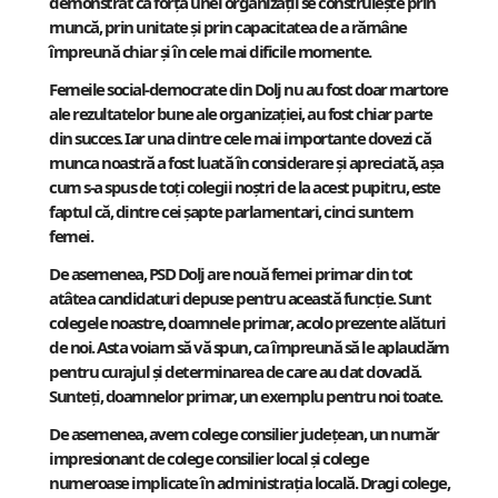
demonstrat că forța unei organizații se construiește prin
muncă, prin unitate și prin capacitatea de a rămâne
împreună chiar și în cele mai dificile momente.
Femeile social-democrate din Dolj nu au fost doar martore
ale rezultatelor bune ale organizației, au fost chiar parte
din succes. Iar una dintre cele mai importante dovezi că
munca noastră a fost luată în considerare și apreciată, așa
cum s-a spus de toți colegii noștri de la acest pupitru, este
faptul că, dintre cei șapte parlamentari, cinci suntem
femei.
De asemenea, PSD Dolj are nouă femei primar din tot
atâtea candidaturi depuse pentru această funcție. Sunt
colegele noastre, doamnele primar, acolo prezente alături
de noi. Asta voiam să vă spun, ca împreună să le aplaudăm
pentru curajul și determinarea de care au dat dovadă.
Sunteți, doamnelor primar, un exemplu pentru noi toate.
De asemenea, avem colege consilier județean, un număr
impresionant de colege consilier local și colege
numeroase implicate în administrația locală. Dragi colege,