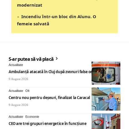
modernizat
Incendiu într-un bloc din Alunu. O
femeie salvată
S-ar putea să vă placă
Actualitate
Ambulanță atacată în Cluj după zvonuri false online
9 August 2026
Actualitate
Olt
Centru nou pentru deșeuri, finalizat la Caracal
9 August 2026
Actualitate
Economie
CEO are trei grupuri energetice în funcțiune