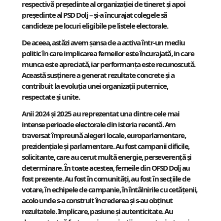
respectivă președinte al organizației de tineret și apoi
președinte al PSD Dolj – și-a încurajat colegele să
candideze pe locuri eligibile pe listele electorale.
De aceea, astăzi avem șansa de a activa într-un mediu
politic în care implicarea femeilor este încurajată, in care
munca este apreciată, iar performanța este recunoscută.
Această susținere a generat rezultate concrete și a
contribuit la evoluția unei organizații puternice,
respectate și unite.
Anii 2024 și 2025 au reprezentat una dintre cele mai
intense perioade electorale din istoria recentă. Am
traversat împreună alegeri locale, europarlamentare,
prezidențiale și parlamentare. Au fost campanii dificile,
solicitante, care au cerut multă energie, perseverență și
determinare. În toate acestea, femeile din OFSD Dolj au
fost prezente. Au fost în comunități, au fost în secțiile de
votare, în echipele de campanie, în întâlnirile cu cetățenii,
acolo unde s-a construit încrederea și s-au obținut
rezultatele. Implicare, pasiune și autenticitate. Au