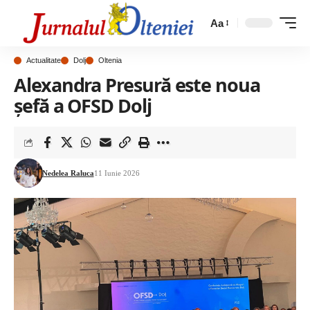
Aa
Actualitate
Dolj
Oltenia
Alexandra Presură este noua
șefă a OFSD Dolj
Nedelea Raluca
11 Iunie 2026