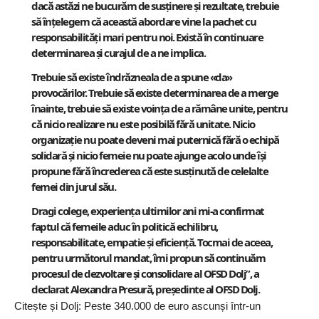
dacă astăzi ne bucurăm de susținere și rezultate, trebuie
să înțelegem că această abordare vine la pachet cu
responsabilități mari pentru noi. Există în continuare
determinarea și curajul de a ne implica.
Trebuie să existe îndrăzneala de a spune «da»
provocărilor. Trebuie să existe determinarea de a merge
înainte, trebuie să existe voința de a rămâne unite, pentru
că nicio realizare nu este posibilă fără unitate. Nicio
organizație nu poate deveni mai puternică fără o echipă
solidară și nicio femeie nu poate ajunge acolo unde își
propune fără încrederea că este susținută de celelalte
femei din jurul său.
Dragi colege, experiența ultimilor ani mi-a confirmat
faptul că femeile aduc în politică echilibru,
responsabilitate, empatie și eficiență. Tocmai de aceea,
pentru următorul mandat, îmi propun să continuăm
procesul de dezvoltare și consolidare al OFSD Dolj”, a
declarat Alexandra Presură, președinte al
OFSD Dolj
.
Citește și
Dolj: Peste 340.000 de euro ascunși într-un