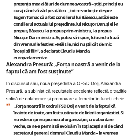
prezența mea alături de dumneavoastră – știți, prind și eu
curaj când vă văd pe atâtea –, tot se vorbește despre
Eugen Tomac că a fost consilierul lui Băsescu, astăzi este
consilierul actualului președinte, lui Nicușor Dan, și el l-a
propus, Băsescu l-a propus prim-ministru, l-a propus
Nicușor Dan ministru. Aș putea să-i spun, folosind o frază
din vremurile festive: «Măi Ilie, nici nu știi cât de mic
începi să fii!»”, a declarat Claudiu Manda,
europarlamentar.
Alexandra Presură: „Forța noastră a venit de la
faptul că am fost susținute”
În discursul său, noua președintă a OFSD Dolj, Alexandra
Presură, a subliniat că rezultatele excelente reflectă o tradiție
solidă de colaborare și promovare a femeilor în funcții cheie.
„Forța noastră în cadrul PSD Dolj a venit de la faptul că,
înainte de toate, am fost susținute de liderii organizației. Și
nu este un principiu nou al organizației, ci o abordare
veche, ce ne-a permis să evoluăm în toți acești ani de când
secretarul general, domnul Claudiu Manda – la vremea