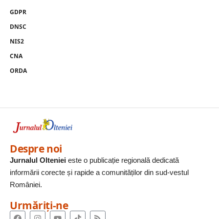
GDPR
DNSC
NIS2
CNA
ORDA
Despre noi
Jurnalul Olteniei
este o publicație regională dedicată
informării corecte și rapide a comunităților din sud-vestul
României.
Urmăriți-ne