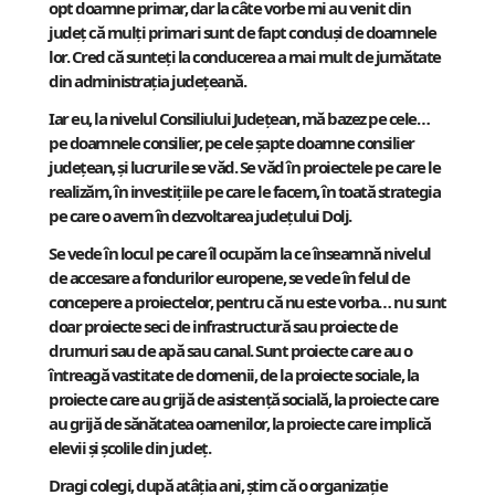
opt doamne primar, dar la câte vorbe mi au venit din
județ că mulți primari sunt de fapt conduși de doamnele
lor. Cred că sunteți la conducerea a mai mult de jumătate
din administrația județeană.
Iar eu, la nivelul Consiliului Județean, mă bazez pe cele…
pe doamnele consilier, pe cele șapte doamne consilier
județean, și lucrurile se văd. Se văd în proiectele pe care le
realizăm, în investițiile pe care le facem, în toată strategia
pe care o avem în dezvoltarea județului Dolj.
Se vede în locul pe care îl ocupăm la ce înseamnă nivelul
de accesare a fondurilor europene, se vede în felul de
concepere a proiectelor, pentru că nu este vorba… nu sunt
doar proiecte seci de infrastructură sau proiecte de
drumuri sau de apă sau canal. Sunt proiecte care au o
întreagă vastitate de domenii, de la proiecte sociale, la
proiecte care au grijă de asistență socială, la proiecte care
au grijă de sănătatea oamenilor, la proiecte care implică
elevii și școlile din județ.
Dragi colegi, după atâția ani, știm că o organizație