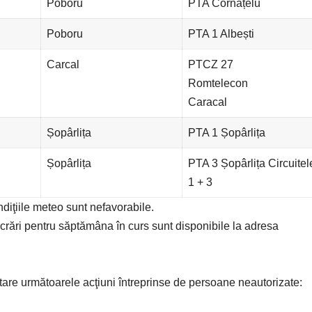
Poboru
PTA Cornățelu
Poboru
PTA 1 Albești
Carcal
PTCZ 27
Romtelecon
Caracal
Șopârlița
PTA 1 Șopârlița
Șopârlița
PTA 3 Șopârlița Circuitel
1 + 3
ondiţiile meteo sunt nefavorabile.
ucrări pentru săptămâna în curs sunt disponibile la adresa
tare următoarele acţiuni întreprinse de persoane neautorizate: