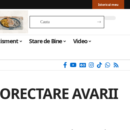
Istoricul meu
tisment
Stare de Bine
Video
CORECTARE AVARII