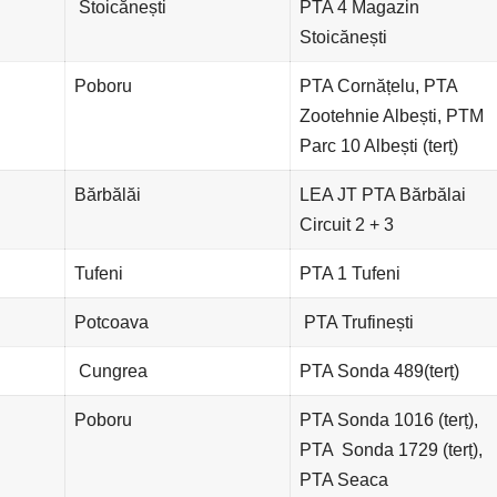
Stoicănești
PTA 4 Magazin
Stoicănești
Poboru
PTA Cornățelu, PTA
Zootehnie Albești, PTM
Parc 10 Albești (terț)
Bărbălăi
LEA JT PTA Bărbălai
Circuit 2 + 3
Tufeni
PTA 1 Tufeni
Potcoava
PTA Trufinești
Cungrea
PTA Sonda 489(terț)
Poboru
PTA Sonda 1016 (terț),
PTA Sonda 1729 (terț),
PTA Seaca