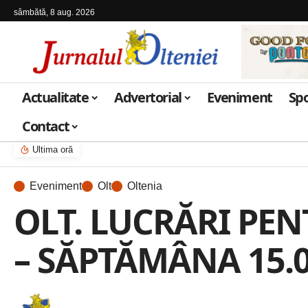
sâmbătă, 8 aug. 2026
Actualitate
Advertorial
Eveniment
Sp
Contact
Ultima oră
Eveniment
Olt
Oltenia
OLT. LUCRĂRI PEN
– SĂPTĂMÂNA 15.06