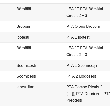
Bărbălăi
LEA JT PTA Bărbălai
Circuit 2 + 3
Brebeni
PTA Oierie Brebeni
Ipotești
PTA 1 Ipotești
Bărbălăi
LEA JT PTA Bărbălai
Circuit 2 + 3
Scornicești
PTA 1 Scornicești
Scornicești
PTA 2 Mogoșești
Iancu Jianu
PTA Pompe Pietriș 2
(terț), PTA Dobriceni, PT
Preotești