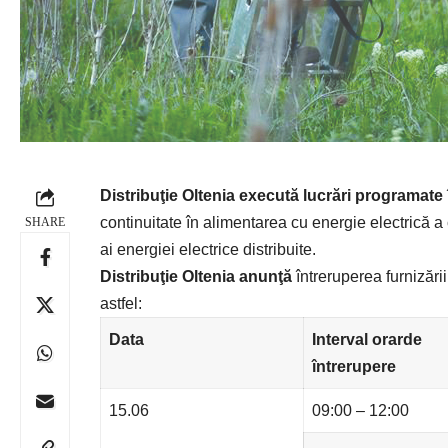
Distribuţie Oltenia
execută lucrări programate
continuitate în alimentarea cu energie electrică a 
SHARE
ai energiei electrice distribuite.
Distribuţie Oltenia anunţă
întreruperea furnizării
astfel:
Data
Interval orar
de
întrerupere
15.06
09:00 – 12:00