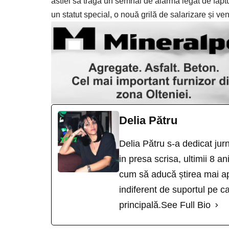
astfel să tragă un semnal de alarmă legat de faptu
un statut special, o nouă grilă de salarizare și veni
Delia Pătru
Delia Pătru s-a dedicat jur
in presa scrisa, ultimii 8 an
cum să aducă știrea mai ap
indiferent de suportul pe ca
principală.
See Full Bio