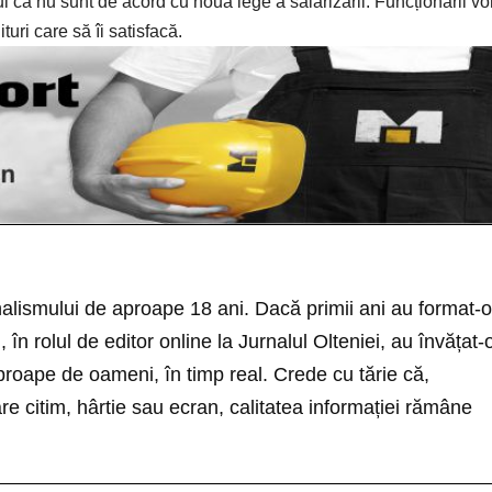
l că nu sunt de acord cu noua lege a salarizării. Funcționarii vo
turi care să îi satisfacă.
nalismului de aproape 18 ani. Dacă primii ani au format-o
i, în rolul de editor online la Jurnalul Olteniei, au învățat-
roape de oameni, în timp real. Crede cu tărie că,
re citim, hârtie sau ecran, calitatea informației rămâne