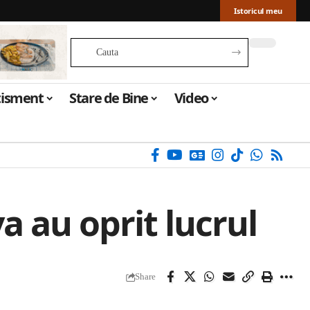
Istoricul meu
tisment
Stare de Bine
Video
a au oprit lucrul
Share