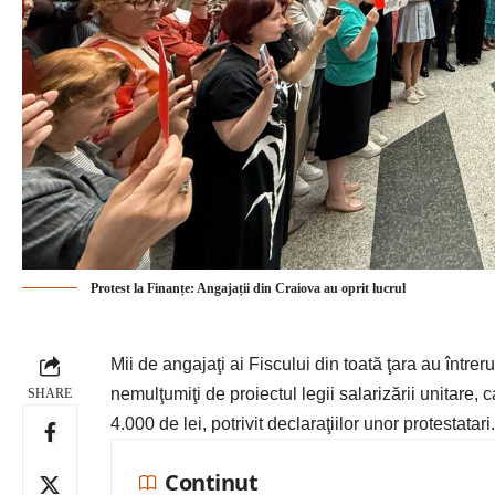
Protest la Finanțe: Angajații din Craiova au oprit lucrul
Mii de angajaţi ai Fiscului din toată ţara au întrer
nemulţumiţi de proiectul legii salarizării unitare, 
SHARE
4.000 de lei, potrivit declaraţiilor unor protestatari.
Continut