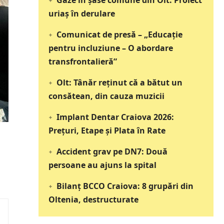
Gaze în șase comune din Olt: Proiect
uriaș în derulare
Comunicat de presă – „Educație
pentru incluziune – O abordare
transfrontalieră”
Olt: Tânăr reţinut că a bătut un
consătean, din cauza muzicii
Implant Dentar Craiova 2026:
Preţuri, Etape şi Plata în Rate
Accident grav pe DN7: Două
persoane au ajuns la spital
Bilanț BCCO Craiova: 8 grupări din
Oltenia, destructurate