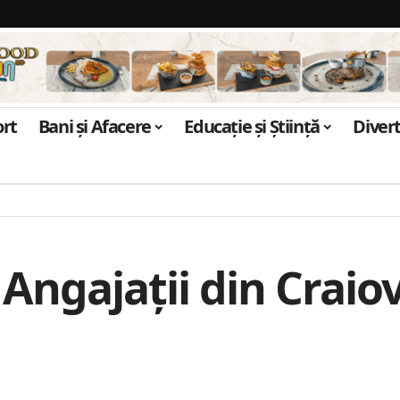
ort
Bani și Afacere
Educație și Știință
Diver
 Angajații din Craiov