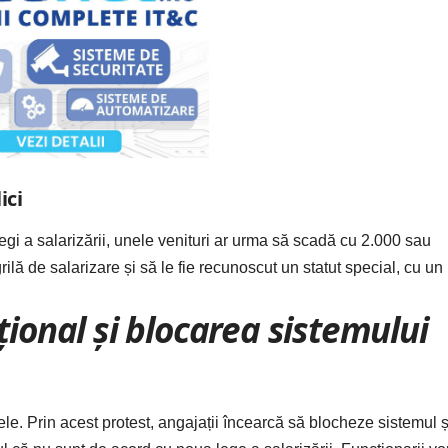
ici
 legi a salarizării, unele venituri ar urma să scadă cu 2.000 sau
rilă de salarizare și să le fie recunoscut un statut special, cu un
țional și blocarea sistemului
ele.
Prin acest protest, angajații încearcă să blocheze sistemul ș