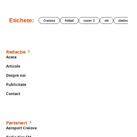
Etichete:
Craiova
fotbal
cover 2
olt
slatina
Redacție
Acasa
Articole
Despre noi
Publicitate
Contact
Parteneri
Aeroport Craiova