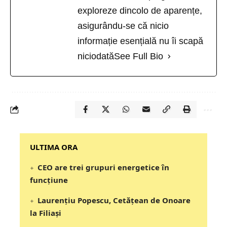
exploreze dincolo de aparențe,
asigurându-se că nicio
informație esențială nu îi scapă
niciodată
See Full Bio
‎‎‎‎‎‎‎ULTIMA ORA
CEO are trei grupuri energetice în
funcțiune
Laurențiu Popescu, Cetățean de Onoare
la Filiași