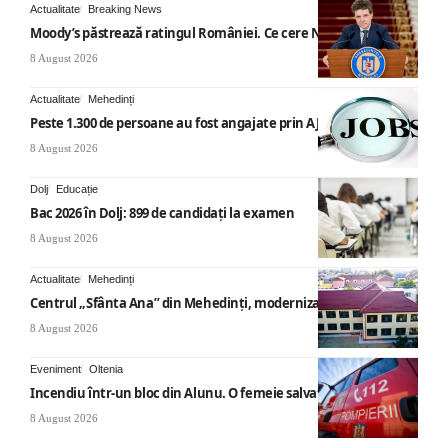
Actualitate
Breaking News
Moody’s păstrează ratingul României. Ce cere Nicușor Dan
8 August 2026
Actualitate
Mehedinți
Peste 1.300 de persoane au fost angajate prin AJOFM Mehedinți
8 August 2026
Dolj
Educație
Bac 2026 în Dolj: 899 de candidați la examen
8 August 2026
Actualitate
Mehedinți
Centrul „Sfânta Ana” din Mehedinți, modernizat
8 August 2026
Eveniment
Oltenia
Incendiu într-un bloc din Alunu. O femeie salvată
8 August 2026