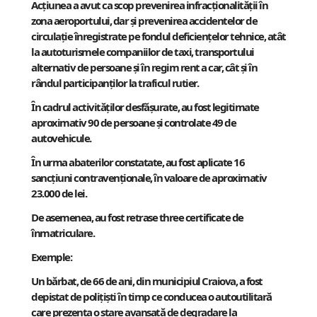
Acțiunea a avut ca scop prevenirea infracționalității în
zona aeroportului, dar și prevenirea accidentelor de
circulație înregistrate pe fondul deficiențelor tehnice, atât
la autoturismele companiilor de taxi, transportului
alternativ de persoane și în regim rent a car, cât și în
rândul participanților la traficul rutier.
În cadrul activităților desfășurate, au fost legitimate
aproximativ 90 de persoane și controlate 49 de
autovehicule.
În urma abaterilor constatate, au fost aplicate 16
sancțiuni contravenţionale, în valoare de aproximativ
23.000 de lei.
De asemenea, au fost retrase three certificate de
înmatriculare.
Exemple:
Un bărbat, de 66 de ani, din municipiul Craiova, a fost
depistat de polițiști în timp ce conducea o autoutilitară
care prezenta o stare avansată de degradare la