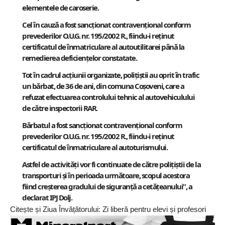
elementele de caroserie.
Cel în cauză a fost sancționat contravențional conform
prevederilor O.U.G. nr. 195/2002 R., fiindu-i reținut
certificatul de înmatriculare al autoutilitarei până la
remedierea deficiențelor constatate.
Tot în cadrul acțiunii organizate, polițiștii au oprit în trafic
un bărbat, de 36 de ani, din comuna Coșoveni, care a
refuzat efectuarea controlului tehnic al autovehiculului
de către inspectorii RAR.
Bărbatul a fost sancționat contravențional conform
prevederilor O.U.G. nr. 195/2002 R., fiindu-i reținut
certificatul de înmatriculare al autoturismului.
Astfel de activități vor fi continuate de către polițiștii de la
transporturi și în perioada următoare, scopul acestora
fiind creșterea gradului de siguranță a cetățeanului”, a
declarat
IPJ Dolj
.
Citește și
Ziua Învățătorului: Zi liberă pentru elevi și profesori