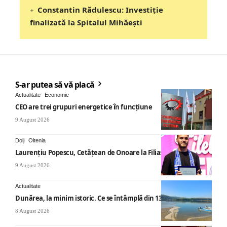
Constantin Rădulescu: Investiție
finalizată la Spitalul Mihăești
S-ar putea să vă placă
Actualitate
Economie
CEO are trei grupuri energetice în funcțiune
9 August 2026
Dolj
Oltenia
Laurențiu Popescu, Cetățean de Onoare la Filiași
9 August 2026
Actualitate
Dunărea, la minim istoric. Ce se întâmplă din 13 august
8 August 2026