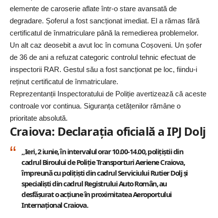
elemente de caroserie aflate într-o stare avansată de
degradare. Șoferul a fost sancționat imediat. El a rămas fără
certificatul de înmatriculare până la remedierea problemelor.
Un alt caz deosebit a avut loc în comuna Coșoveni. Un șofer
de 36 de ani a refuzat categoric controlul tehnic efectuat de
inspectorii RAR. Gestul său a fost sancționat pe loc, fiindu-i
reținut certificatul de înmatriculare.
Reprezentanții Inspectoratului de Poliție avertizează că aceste
controale vor continua. Siguranța cetățenilor rămâne o
prioritate absolută.
Craiova: Declarația oficială a IPJ Dolj
„Ieri, 2 iunie, în intervalul orar 10.00-14.00, polițiștii din
cadrul Biroului de Poliție Transporturi Aeriene Craiova,
împreună cu polițiști din cadrul Serviciului Rutier Dolj și
specialiști din cadrul Registrului Auto Român, au
desfășurat o acțiune în proximitatea Aeroportului
Internațional Craiova.