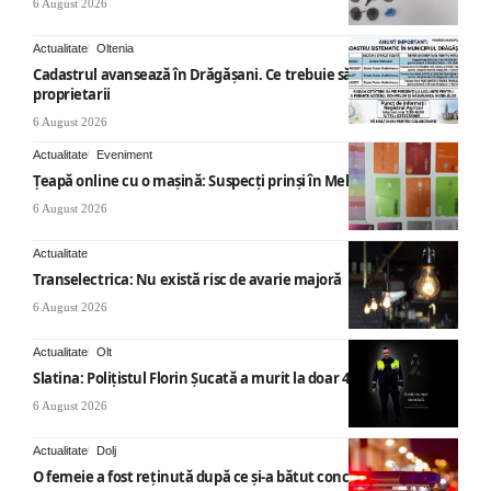
6 August 2026
Actualitate
Oltenia
Cadastrul avansează în Drăgășani. Ce trebuie să știe
proprietarii
6 August 2026
Actualitate
Eveniment
Țeapă online cu o mașină: Suspecți prinși în Mehedinți
6 August 2026
Actualitate
Transelectrica: Nu există risc de avarie majoră
6 August 2026
Actualitate
Olt
Slatina: Poliţistul Florin Şucată a murit la doar 44 ani
6 August 2026
Actualitate
Dolj
O femeie a fost reținută după ce și-a bătut concubinul