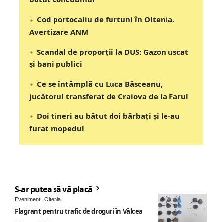
Cod portocaliu de furtuni în Oltenia.
Avertizare ANM
Scandal de proporții la DUS: Gazon uscat
și bani publici
Ce se întâmplă cu Luca Băsceanu,
jucătorul transferat de Craiova de la Farul
Doi tineri au bătut doi bărbați și le-au
furat mopedul
S-ar putea să vă placă
Eveniment
Oltenia
Flagrant pentru trafic de droguri în Vâlcea