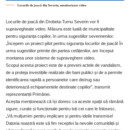
Locurile de joacă din Severin, monitorizate video
Locurile de joacă din Drobeta-Turnu Severin vor fi
supravegheate video. Măsura este luată de municipalitate
pentru siguranța copiilor, în urma sugestiilor severinenilor.
„Începem un proiect pilot pentru siguranța locurilor de joacă! În
urma sugestiilor primite din partea cetățenilor, am început
montarea unor sisteme de supraveghere video.
Scopul acestui proiect este de a preveni actele de vandalism,
de a proteja investițiile realizate din bani publici și de a permite
identificarea rapidă a persoanelor care distrug sau
deteriorează echipamentele destinate copiilor”, transmit
reprezentanții
Primăriei
.
Aceștia menționează că își doresc ca aceste spații să rămână
sigure, curate și funcționale pentru toți cei care le folosesc.
„Vă mulțumim pentru implicare și pentru ideile transmise!
Datoria noastră este să fim receptivi la nevoile comunității și