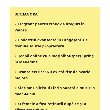
‎‎‎‎‎‎‎ULTIMA ORA
Flagrant pentru trafic de droguri în
Vâlcea
Cadastrul avansează în Drăgășani. Ce
trebuie să știe proprietarii
Țeapă online cu o mașină: Suspecți prinși
în Mehedinți
Transelectrica: Nu există risc de avarie
majoră
Slatina: Poliţistul Florin Şucată a murit la
doar 44 ani
O femeie a fost reținută după ce și-a
bătut concubinul