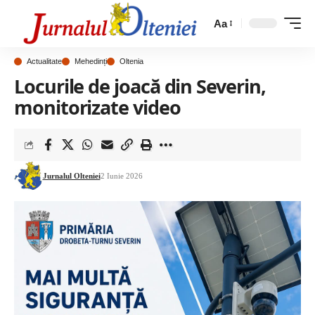
Aa
Actualitate
Mehedinți
Oltenia
Locurile de joacă din Severin,
monitorizate video
Jurnalul Olteniei
2 Iunie 2026