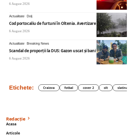
6 August 2026
Actualitate
Dolj
Cod portocaliu de furtuni în Oltenia. Avertizare ANM
6 August 2026
Actualitate
Breaking News
Scandal de proporții la DUS: Gazon uscat și bani publici
6 August 2026
Etichete:
Craiova
fotbal
cover 2
olt
slatina
Redacție
Acasa
Articole