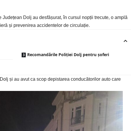
iție Județean
Dolj
au desfășurat, în cursul nopții trecute, o amplă
eră și prevenirea accidentelor de circulație.
Recomandările Poliției Dolj pentru șoferi
r Dolj și au avut ca scop depistarea conducătorilor auto care