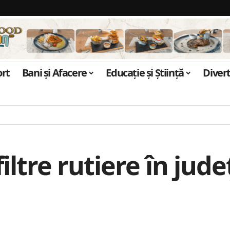
ort
Bani și Afacere
Educație și Știință
Diver
iltre rutiere în jude