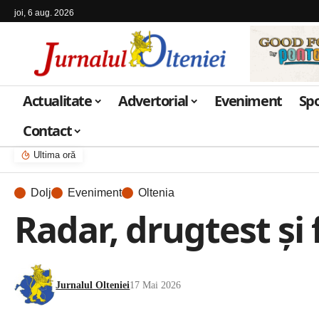
joi, 6 aug. 2026
Actualitate
Advertorial
Eveniment
Sp
Contact
Ultima oră
Dolj
Eveniment
Oltenia
Radar, drugtest și f
Jurnalul Olteniei
17 Mai 2026