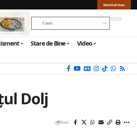
Istoricul meu
tisment
Stare de Bine
Video
țul Dolj
Share