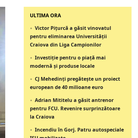
‎‎‎‎‎‎‎ULTIMA ORA
Victor Pițurcă a găsit vinovatul
pentru eliminarea Universității
Craiova din Liga Campionilor
Investiție pentru o piață mai
modernă și produse locale
CJ Mehedinți pregătește un proiect
european de 40 milioane euro
Adrian Mititelu a găsit antrenor
pentru FCU. Revenire surprinzătoare
la Craiova
Incendiu în Gorj. Patru autospeciale