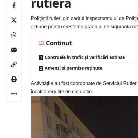
rutieră
Polițiștii rutieri din cadrul Inspectoratului de Pol
acțiune pentru creșterea gradului de siguranță ruti
Continut
Controale în trafic și verificări extinse
Amenzi și permise reținute
Activitățile au fost coordonate de Serviciul Rutie
încalcă regulile de circulație.