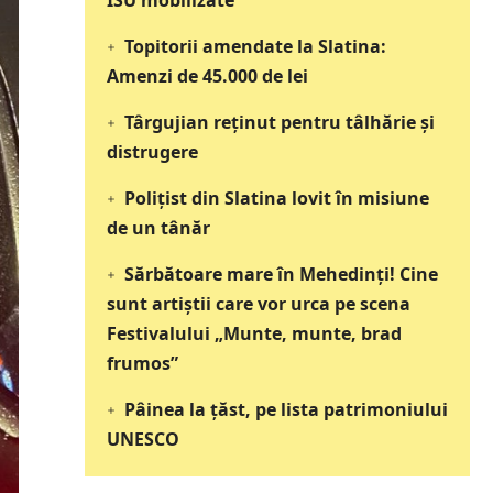
ISU mobilizate
Topitorii amendate la Slatina:
Amenzi de 45.000 de lei
Târgujian reținut pentru tâlhărie și
distrugere
Polițist din Slatina lovit în misiune
de un tânăr
Sărbătoare mare în Mehedinți! Cine
sunt artiștii care vor urca pe scena
Festivalului „Munte, munte, brad
frumos”
Pâinea la țăst, pe lista patrimoniului
UNESCO