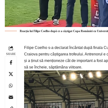
Reacția lui Filipe Coelho după ce a câștigat Cupa României cu Universi
Filipe Coelho s-a declarat încântat după finala Cu
Craiova pentru câștigarea trofeului.
Antrenorul e c
SHARE
și a ținut să menționeze cât de important a fost ap
să se încheie, săptămâna viitoare.