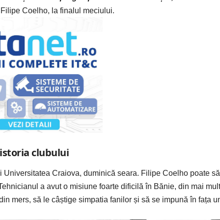
 Filipe Coelho, la finalul meciului.
storia clubului
lui Universitatea Craiova, duminică seara. Filipe Coelho poate să
Tehnicianul a avut o misiune foarte dificilă în Bănie, din mai mul
din mers, să le câștige simpatia fanilor și să se impună în fața u