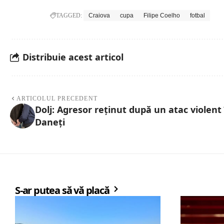
TAGGED:
Craiova
cupa
Filipe Coelho
fotbal
Distribuie acest articol
ARTICOLUL PRECEDENT
Dolj: Agresor reținut după un atac violent 
Daneți
S-ar putea să vă placă