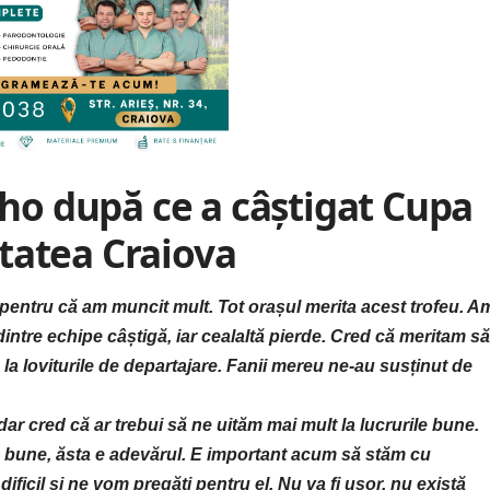
elho după ce a câștigat Cupa
tatea Craiova
pentru că am muncit mult. Tot orașul merita acest trofeu. A
dintre echipe câștigă, iar cealaltă pierde. Cred că meritam să
la loviturile de departajare. Fanii mereu ne-au susținut de
 dar cred că ar trebui să ne uităm mai mult la lucrurile bune.
 bune, ăsta e adevărul. E important acum să stăm cu
ficil și ne vom pregăti pentru el. Nu va fi ușor, nu există