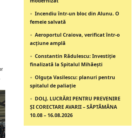
modernizat
Incendiu într-un bloc din Alunu. O
femeie salvată
Aeroportul Craiova, verificat într-o
acțiune amplă
Constantin Rădulescu: Investiție
finalizată la Spitalul Mihăești
or
Olguța Vasilescu: planuri pentru
ă
spitalul de paliație
DOLJ. LUCRĂRI PENTRU PREVENIRE
ȘI CORECTARE AVARII – SĂPTĂMÂNA
10.08 – 16.08.2026