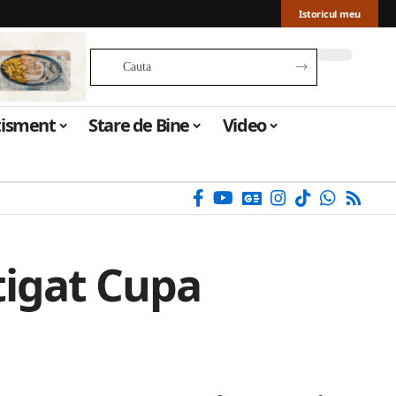
Istoricul meu
tisment
Stare de Bine
Video
știgat Cupa