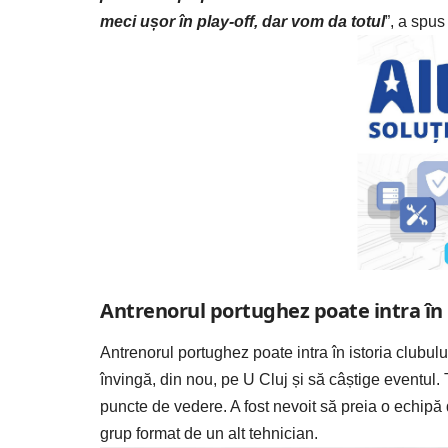
meci ușor în play-off, dar vom da totul
”, a spus
Antrenorul portughez poate intra în i
Antrenorul portughez poate intra în istoria clubu
învingă, din nou, pe U Cluj și să câștige eventul. 
puncte de vedere. A fost nevoit să preia o echipă 
grup format de un alt tehnician.