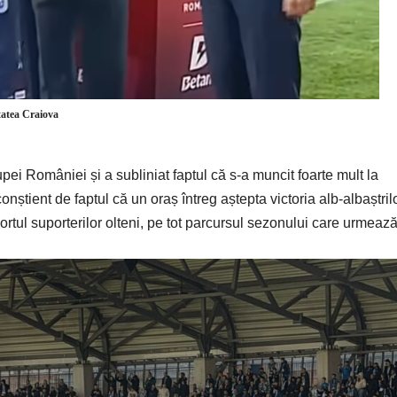
tatea Craiova
pei României și a subliniat faptul că s-a muncit foarte mult la
onștient de faptul că un oraș întreg aștepta victoria alb-albaștril
ortul suporterilor olteni, pe tot parcursul sezonului care urmeaz