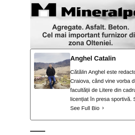
Anghel Catalin
Cătălin Anghel este redacto
Craiova, când vine vorba de
facultății de Litere din cad
licențiat în presa sportivă.
See Full Bio