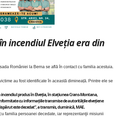
n incendiul Elveția era din
da României la Berna se află în contact cu familia acestuia.
ictime au fost identificate în această dimineață. Printre ele se
la incendiul produs în Elveţia, în staţiunea Crans-Montana,
nformitate cu informaţiile transmise de autorităţile elveţiene
spărut este decedat”, a transmis, duminică, MAE.
 familia persoanei decedate, iar reprezentanţii misiunii