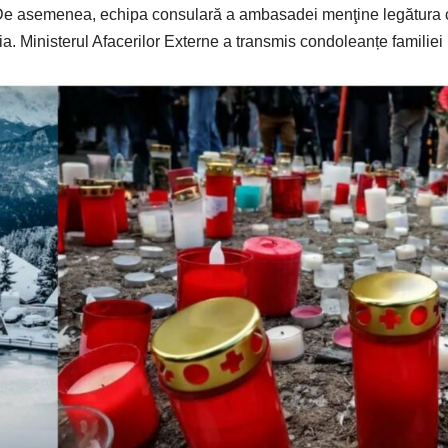
. De asemenea, echipa consulară a ambasadei menţine legătura 
ia. Ministerul Afacerilor Externe a transmis condoleanțe familiei