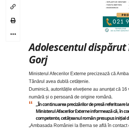
Adolescentul dispărut î
Gorj
Ministerul Afecerilor Externe
precizează că Ambasa
Tânărul avea dublă cetățenie.
Duminică, autoritățile elvețiene au anunțat că 16 v
numără și o persoană de origine română.
„În continuarea precizărilor de presă referitoare 
Ministerul Afacerilor Externe informează că, în co
competente, cetăţeanul român presupus iniţial di
„Ambasada României la Berna se află în contact cu