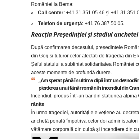
României la Berna:
Call-center:
+41 31 351 05 46 şi +41 31 351 0
Telefon de urgenţă:
+41 76 387 50 05.
Reacția Președinției și stadiul anchetei
După confirmarea decesului,
președintele Româ
din Gorj și tuturor celor afectați de tragedia din El
Șeful statului a subliniat solidaritatea României cu
aceste momente de profundă durere.
„Am sperat până în ultima clipă într-un deznodămâ
pierderea unui tânăr român în incendiul din Cran
Incendiul, produs într-un bar din stațiunea alpin
rănite
.
În urma tragediei, autoritățile elvețiene au decreta
anchetă penală împotriva celor doi administratori f
vătămare corporală din culpă și incendiere din cu