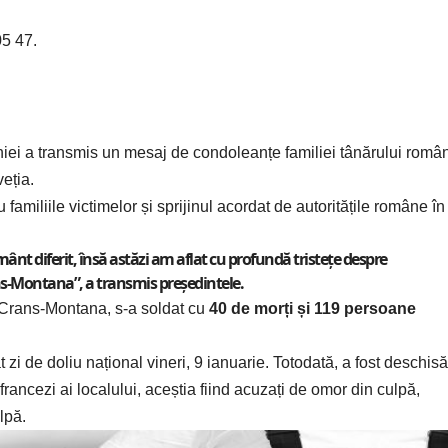
5 47.
niei
a transmis un mesaj de condoleanțe familiei tânărului româ
veția.
 familiile victimelor și sprijinul acordat de autoritățile române în
nt diferit, însă astăzi am aflat cu profundă tristețe despre
s-Montana”, a transmis președintele.
ă Crans-Montana, s-a soldat cu
40 de morți și 119 persoane
t zi de doliu național vineri, 9 ianuarie. Totodată, a fost deschisă
rancezi ai localului, aceștia fiind acuzați de omor din culpă,
lpă.