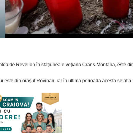
aptea de Revelion în stațiunea elvețiană Crans-Montana, este di
 este din orașul Rovinari, iar în ultima perioadă acesta se afla 