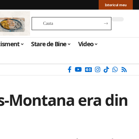
Istoricul meu
tisment
Stare de Bine
Video
ns-Montana era din