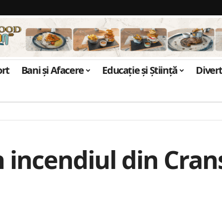
ort
Bani și Afacere
Educație și Știință
Diver
n incendiul din Cra