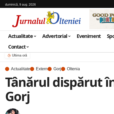
duminică, 9 aug. 2026
Actualitate
Advertorial
Eveniment
Sp
Contact
Ultima oră
Actualitate
Extern
Gorj
Oltenia
Tânărul dispărut î
Gorj