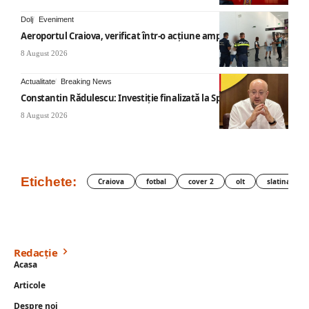
Dolj
Eveniment
Aeroportul Craiova, verificat într-o acțiune amplă
8 August 2026
Actualitate
Breaking News
Constantin Rădulescu: Investiție finalizată la Spitalul Mihăești
8 August 2026
Etichete:
Craiova
fotbal
cover 2
olt
slatina
Redacție
Acasa
Articole
Despre noi