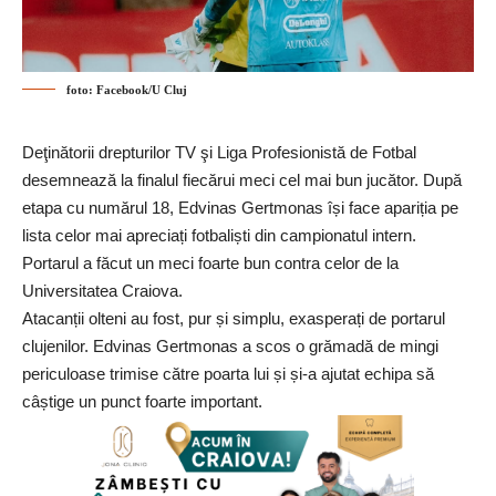
foto: Facebook/U Cluj
Deţinătorii drepturilor TV şi
Liga Profesionistă de Fotbal
desemnează la finalul fiecărui meci cel mai bun jucător. După
etapa cu numărul 18, Edvinas Gertmonas își face apariția pe
lista celor mai apreciați fotbaliști din campionatul intern.
Portarul a făcut un meci foarte bun contra celor de la
Universitatea Craiova.
Atacanții olteni au fost, pur și simplu, exasperați de portarul
clujenilor.
Edvinas Gertmonas a scos o grămadă de mingi
periculoase trimise către poarta lui și și-a ajutat echipa să
câștige un punct foarte important.