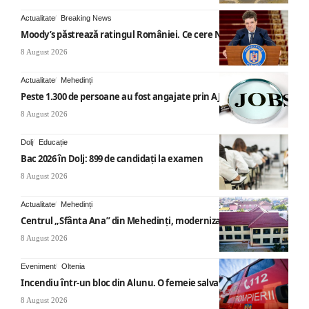
Actualitate
Breaking News
Moody’s păstrează ratingul României. Ce cere Nicușor Dan
8 August 2026
Actualitate
Mehedinți
Peste 1.300 de persoane au fost angajate prin AJOFM Mehedinți
8 August 2026
Dolj
Educație
Bac 2026 în Dolj: 899 de candidați la examen
8 August 2026
Actualitate
Mehedinți
Centrul „Sfânta Ana” din Mehedinți, modernizat
8 August 2026
Eveniment
Oltenia
Incendiu într-un bloc din Alunu. O femeie salvată
8 August 2026