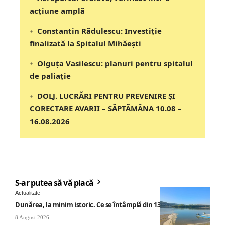
acțiune amplă
Constantin Rădulescu: Investiție
finalizată la Spitalul Mihăești
Olguța Vasilescu: planuri pentru spitalul
de paliație
DOLJ. LUCRĂRI PENTRU PREVENIRE ȘI
CORECTARE AVARII – SĂPTĂMÂNA 10.08 –
16.08.2026
S-ar putea să vă placă
Actualitate
Dunărea, la minim istoric. Ce se întâmplă din 13 august
8 August 2026