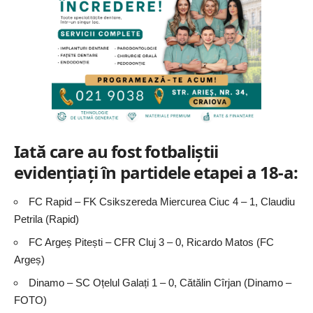
Iată care au fost fotbaliştii
evidenţiaţi în partidele etapei a 18-a:
FC Rapid – FK Csikszereda Miercurea Ciuc 4 – 1, Claudiu
Petrila (Rapid)
FC Argeș Pitești – CFR Cluj 3 – 0, Ricardo Matos (FC
Argeș)
Dinamo – SC Oțelul Galați 1 – 0, Cătălin Cîrjan (Dinamo –
FOTO)