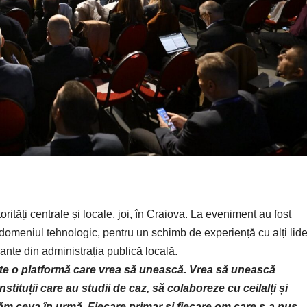
ăți centrale și locale, joi, în Craiova. La eveniment au fost
n domeniul tehnologic, pentru un schimb de experiență cu alți lide
vante din administrația publică locală.
Este o platformă care vrea să unească. Vrea să unească
nstituții care au studii de caz, să colaboreze cu ceilalți și
 ceva în urmă. Fiecare primar și fiecare om care s-a pus