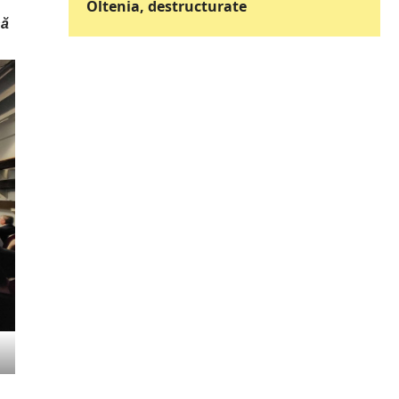
Oltenia, destructurate
nă