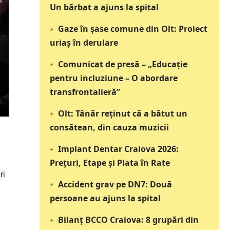
Un bărbat a ajuns la spital
Gaze în șase comune din Olt: Proiect
uriaș în derulare
Comunicat de presă – „Educație
pentru incluziune – O abordare
transfrontalieră”
Olt: Tânăr reţinut că a bătut un
consătean, din cauza muzicii
Implant Dentar Craiova 2026:
Preţuri, Etape şi Plata în Rate
ri
Accident grav pe DN7: Două
persoane au ajuns la spital
Bilanț BCCO Craiova: 8 grupări din