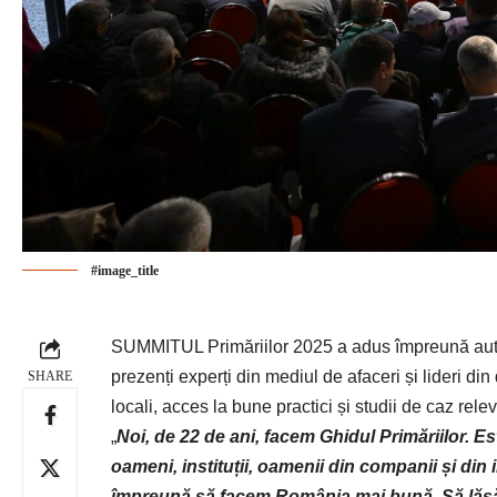
#image_title
SUMMITUL Primăriilor 2025 a adus împreună autorit
prezenți experți din mediul de afaceri și lideri di
SHARE
locali, acces la bune practici și studii de caz rele
„
Noi, de 22 de ani, facem Ghidul Primăriilor. 
oameni, instituții, oamenii din companii și din i
împreună să facem România mai bună. Să lăsăm