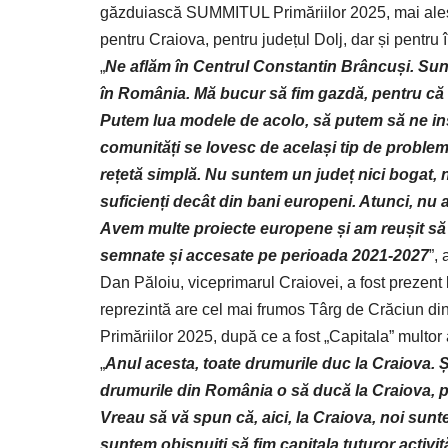
găzduiască SUMMITUL Primăriilor 2025, mai ales în
pentru Craiova, pentru județul Dolj, dar și pentru 
„
Ne aflăm în Centrul Constantin Brâncuși. Sunt
în România. Mă bucur să fim gazdă, pentru că șt
Putem lua modele de acolo, să putem să ne inspi
comunități se lovesc de același tip de probleme
rețetă simplă. Nu suntem un județ nici bogat, 
suficienți decât din bani europeni. Atunci, nu 
Avem multe proiecte europene și am reușit să f
semnate și accesate pe perioada 2021-2027
”,
Dan Păloiu, viceprimarul Craiovei, a fost prezent l
reprezintă are cel mai frumos Târg de Crăciun d
Primăriilor 2025, după ce a fost „Capitala” multor a
„
Anul acesta, toate drumurile duc la Craiova. 
drumurile din România o să ducă la Craiova, 
Vreau să vă spun că, aici, la Craiova, noi su
suntem obișnuiți să fim capitala tuturor activită