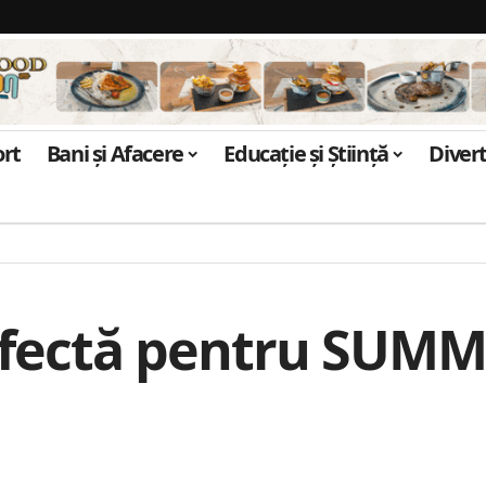
ort
Bani și Afacere
Educație și Știință
Diver
rfectă pentru SUMMI