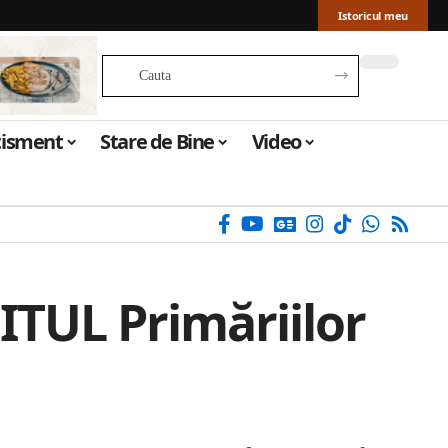
Istoricul meu
tisment
Stare de Bine
Video
TUL Primăriilor