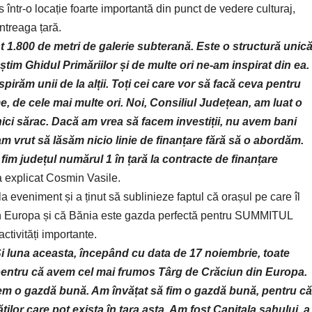
tr-o locație foarte importantă din punct de vedere culturaj,
întreaga țară.
 1.800 de metri de galerie subterană. Este o structură unic
im Ghidul Primăriilor și de multe ori ne-am inspirat din ea.
răm unii de la alții. Toți cei care vor să facă ceva pentru
, de cele mai multe ori. Noi, Consiliul Județean, am luat o
nici sărac. Dacă am vrea să facem investiții, nu avem bani
am vrut să lăsăm nicio linie de finanțare fără să o abordăm.
im județul numărul 1 în țară la contracte de finanțare
 a explicat Cosmin Vasile.
a eveniment și a ținut să sublinieze faptul că orașul pe care îl
in Europa și că Bănia este gazda perfectă pentru SUMMITUL
ctivități importante.
Și luna aceasta, începând cu data de 17 noiembrie, toate
pentru că avem cel mai frumos Târg de Crăciun din Europa.
ntem o gazdă bună. Am învățat să fim o gazdă bună, pentru că
ților care pot exista în țara asta. Am fost Capitala șahului, a