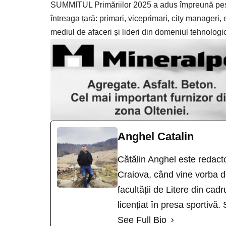
SUMMITUL Primăriilor 2025 a adus împreună peste 
întreaga țară: primari, viceprimari, city manageri,
mediul de afaceri și lideri din domeniul tehnologi
Anghel Catalin
Cătălin Anghel este redacto
Craiova, când vine vorba de
facultății de Litere din cad
licențiat în presa sportivă.
See Full Bio