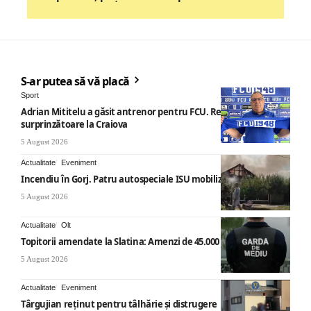
S-ar putea să vă placă
Sport
Adrian Mititelu a găsit antrenor pentru FCU. Revenire
surprinzătoare la Craiova
5 August 2026
Actualitate
Eveniment
Incendiu în Gorj. Patru autospeciale ISU mobilizate
5 August 2026
Actualitate
Olt
Topitorii amendate la Slatina: Amenzi de 45.000 de lei
5 August 2026
Actualitate
Eveniment
Târgujian reținut pentru tâlhărie și distrugere