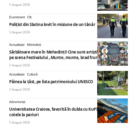
5 August 2026
Eveniment
Olt
Polițist din Slatina lovit în misiune de un tânăr
5 August 2026
Actualitate
Mehedinți
Sărbătoare mare în Mehedinți! Cine sunt artiștii care vor urca
pe scena Festivalului „Munte, munte, brad frumos”
5 August 2026
Actualitate
Cultură
Pâinea la țăst, pe lista patrimoniului UNESCO
5 August 2026
Advertorial
Universitatea Craiova, favorită în dubla cu KuPS: Cum arată
cotele la pariuri
5 August 2026