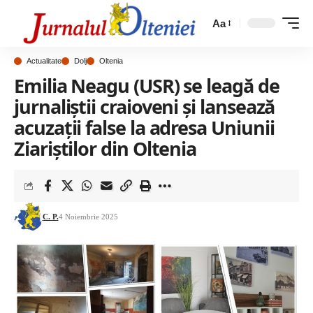
Aa
Actualitate
Dolj
Oltenia
Emilia Neagu (USR) se leagă de
jurnaliștii craioveni și lansează
acuzații false la adresa Uniunii
Ziariștilor din Oltenia
C. P.
4 Noiembrie 2025