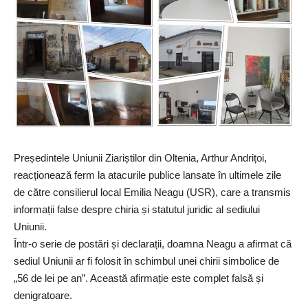
Președintele Uniunii Ziariștilor din Oltenia, Arthur Andrițoi,
reacționează ferm la atacurile publice lansate în ultimele zile
de către consilierul local Emilia Neagu (USR), care a transmis
informații false despre chiria și statutul juridic al sediului
Uniunii.
Într-o serie de postări și declarații, doamna Neagu a afirmat că
sediul Uniunii ar fi folosit în schimbul unei chirii simbolice de
„56 de lei pe an”. Această afirmație este complet falsă și
denigratoare.