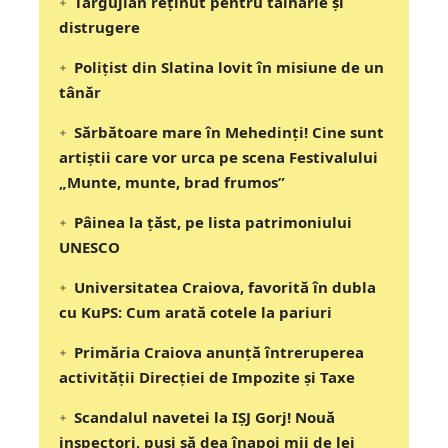
Târgujian reținut pentru tâlhărie și
distrugere
Polițist din Slatina lovit în misiune de un
tânăr
Sărbătoare mare în Mehedinți! Cine sunt
artiștii care vor urca pe scena Festivalului
„Munte, munte, brad frumos”
Pâinea la țăst, pe lista patrimoniului
UNESCO
Universitatea Craiova, favorită în dubla
cu KuPS: Cum arată cotele la pariuri
Primăria Craiova anunță întreruperea
activității Direcției de Impozite și Taxe
Scandalul navetei la IȘJ Gorj! Nouă
inspectori, puși să dea înapoi mii de lei