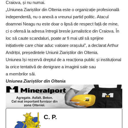
Craiova, și nu numai.
„Uniunea Ziariștilor din Oltenia este o organizație profesională
independentă, nu o anexă a vreunui partid politic. Atacul
doamnei Neagu nu este doar o lipsă de respect față de mine,
ci o ofensă la adresa întregii bresle jurnalistice din Craiova. În
loc să caute scandaluri, poate ar fi mai util să sprijine
inițiativele care chiar aduc valoare orașului”, a declarat Arthur
Andrițoi, președintele Uniunii Ziariștilor din Oltenia.
Uniunea își rezervă dreptul de a reacționa public și instituțional
la orice tentativă de denigrare a imaginii sale sau
a membrilor săi.
Uniunea Ziariștilor din Oltenia
C. P.