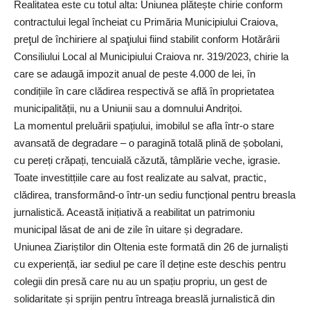
Realitatea este cu totul alta: Uniunea plătește chirie conform
contractului legal încheiat cu Primăria Municipiului Craiova,
preţul de închiriere al spaţiului fiind stabilit conform Hotărârii
Consiliului Local al Municipiului Craiova nr. 319/2023, chirie la
care se adaugă impozit anual de peste 4.000 de lei, în
condițiile în care clădirea respectivă se află în proprietatea
municipalității, nu a Uniunii sau a domnului Andrițoi.
La momentul preluării spațiului, imobilul se afla într-o stare
avansată de degradare – o paragină totală plină de șobolani,
cu pereți crăpați, tencuială căzută, tâmplărie veche, igrasie.
Toate investitțiile care au fost realizate au salvat, practic,
clădirea, transformând-o într-un sediu funcțional pentru breasla
jurnalistică. Această inițiativă a reabilitat un patrimoniu
municipal lăsat de ani de zile în uitare și degradare.
Uniunea Ziariștilor din Oltenia este formată din 26 de jurnaliști
cu experiență, iar sediul pe care îl deține este deschis pentru
colegii din presă care nu au un spațiu propriu, un gest de
solidaritate și sprijin pentru întreaga breaslă jurnalistică din