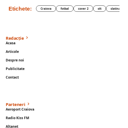
Etichete:
Craiova
fotbal
cover 2
olt
slatina
Redacție
Acasa
Articole
Despre noi
Publicitate
Contact
Parteneri
Aeroport Craiova
Radio Kiss FM
Altanet