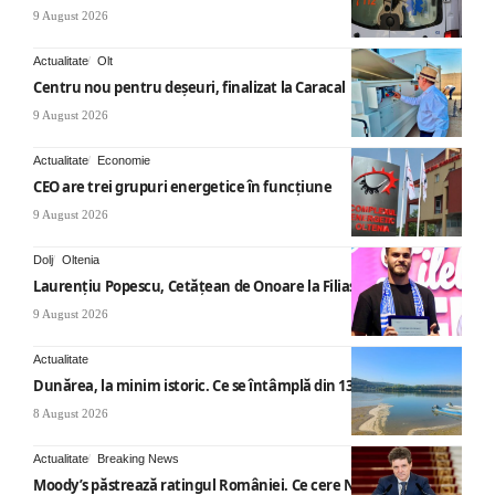
9 August 2026
Actualitate
Olt
Centru nou pentru deșeuri, finalizat la Caracal
9 August 2026
Actualitate
Economie
CEO are trei grupuri energetice în funcțiune
9 August 2026
Dolj
Oltenia
Laurențiu Popescu, Cetățean de Onoare la Filiași
9 August 2026
Actualitate
Dunărea, la minim istoric. Ce se întâmplă din 13 august
8 August 2026
Actualitate
Breaking News
Moody’s păstrează ratingul României. Ce cere Nicușor Dan