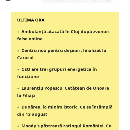
‎‎‎‎‎‎‎ULTIMA ORA
Ambulanță atacată în Cluj după zvonuri
false online
Centru nou pentru deșeuri, finalizat la
Caracal
CEO are trei grupuri energetice în
funcțiune
Laurențiu Popescu, Cetățean de Onoare
la Filiași
Dunărea, la minim istoric. Ce se întâmplă
din 13 august
Moody’s păstrează ratingul României. Ce