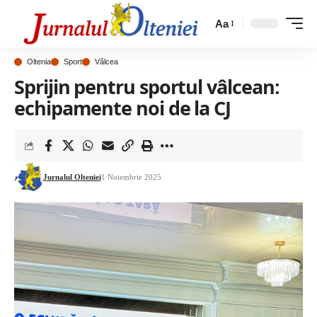
Aa
Oltenia
Sport
Vâlcea
Sprijin pentru sportul vâlcean:
echipamente noi de la CJ
Jurnalul Olteniei
1 Noiembrie 2025