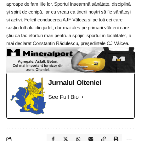
aproape de familiile lor. Sportul înseamnă sănătate, disciplină
și spirit de echipă. Iar eu vreau ca tinerii noștri să fie sănătoși
și activi. Felicit conducerea AJF Vâlcea și pe toți cei care
susțin fotbalul din județ, dar mai ales pe primarii vâlceni care
știu că fac eforturi mari pentru a sprijini sportul în localitate”, a
mai declarat Constantin Rădulescu, președintele CJ Vâlcea.
Jurnalul Olteniei
See Full Bio