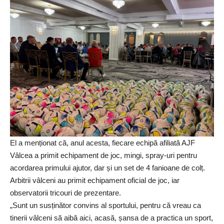
El a menționat că, anul acesta, fiecare echipă afiliată AJF
Vâlcea a primit echipament de joc, mingi, spray-uri pentru
acordarea primului ajutor, dar și un set de 4 fanioane de colț.
Arbitrii vâlceni au primit echipament oficial de joc, iar
observatorii tricouri de prezentare.
„Sunt un susținător convins al sportului, pentru că vreau ca
tinerii vâlceni să aibă aici, acasă, șansa de a practica un sport,