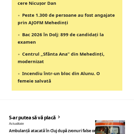
cere Nicușor Dan
Peste 1.300 de persoane au fost angajate
prin AJOFM Mehedinți
Bac 2026 în Dolj: 899 de candidați la
examen
Centrul „Sfânta Ana” din Mehedinți,
modernizat
Incendiu într-un bloc din Alunu. O
femeie salvată
S-ar putea să vă placă
Actualitate
Ambulanță atacată în Cluj după zvonuri false online