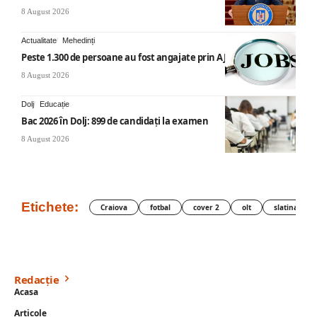
8 August 2026
Actualitate
Mehedinți
Peste 1.300 de persoane au fost angajate prin AJOFM Mehedinți
8 August 2026
Dolj
Educație
Bac 2026 în Dolj: 899 de candidați la examen
8 August 2026
Etichete:
Craiova
fotbal
cover 2
olt
slatina
Redacție
Acasa
Articole