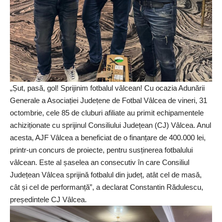
„Șut, pasă, gol! Sprijinim fotbalul vâlcean! Cu ocazia Adunării
Generale a Asociației Județene de Fotbal Vâlcea de vineri, 31
octombrie, cele 85 de cluburi afiliate au primit echipamentele
achiziționate cu sprijinul Consiliului Județean (CJ) Vâlcea. Anul
acesta, AJF Vâlcea a beneficiat de o finanțare de 400.000 lei,
printr-un concurs de proiecte, pentru susținerea fotbalului
vâlcean. Este al șaselea an consecutiv în care Consiliul
Județean Vâlcea sprijină fotbalul din județ, atât cel de masă,
cât și cel de performanță”, a declarat Constantin Rădulescu,
președintele CJ Vâlcea.