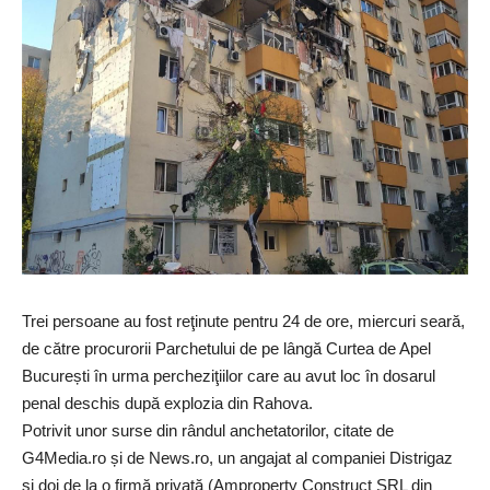
Trei persoane au fost reţinute pentru 24 de ore, miercuri seară,
de către procurorii Parchetului de pe lângă Curtea de Apel
București în urma percheziţiilor care au avut loc în dosarul
penal deschis după explozia din Rahova.
Potrivit unor surse din rândul anchetatorilor, citate de
G4Media.ro
și de
News.ro
, un angajat al companiei Distrigaz
și doi de la o firmă privată (Amproperty Construct SRL din