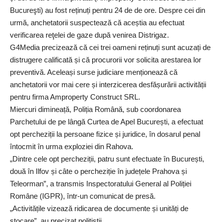
Bucureşti) au fost reținuți pentru 24 de de ore. Despre cei din
urmă, anchetatorii suspectează că aceștia au efectuat
verificarea reţelei de gaze după venirea Distrigaz.
G4Media precizează că cei trei oameni reținuți sunt acuzați de
distrugere calificată și că procurorii vor solicita arestarea lor
preventivă. Aceleași surse judiciare menționează că
anchetatorii vor mai cere și interzicerea desfășurării activității
pentru firma Amproperty Construct SRL.
Miercuri dimineață, Poliția Română, sub coordonarea
Parchetului de pe lângă Curtea de Apel București, a efectuat
opt percheziții la persoane fizice și juridice, în dosarul penal
întocmit în urma exploziei din Rahova.
„Dintre cele opt percheziții, patru sunt efectuate în București,
două în Ilfov și câte o percheziție în județele Prahova și
Teleorman”, a transmis Inspectoratului General al Poliției
Române (IGPR), într-un comunicat de presă.
„Activitățile vizează ridicarea de documente și unități de
stocare”, au precizat polițiștii.