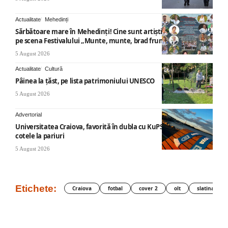
Actualitate
Mehedinți
Sărbătoare mare în Mehedinți! Cine sunt artiștii care vor urca
pe scena Festivalului „Munte, munte, brad frumos”
5 August 2026
Actualitate
Cultură
Pâinea la țăst, pe lista patrimoniului UNESCO
5 August 2026
Advertorial
Universitatea Craiova, favorită în dubla cu KuPS: Cum arată
cotele la pariuri
5 August 2026
Etichete:
Craiova
fotbal
cover 2
olt
slatina