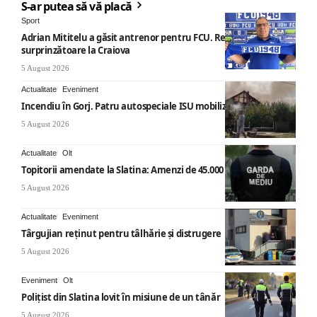
S-ar putea să vă placă
Sport
Adrian Mititelu a găsit antrenor pentru FCU. Revenire
surprinzătoare la Craiova
5 August 2026
Actualitate
Eveniment
Incendiu în Gorj. Patru autospeciale ISU mobilizate
5 August 2026
Actualitate
Olt
Topitorii amendate la Slatina: Amenzi de 45.000 de lei
5 August 2026
Actualitate
Eveniment
Târgujian reținut pentru tâlhărie și distrugere
5 August 2026
Eveniment
Olt
Polițist din Slatina lovit în misiune de un tânăr
5 August 2026