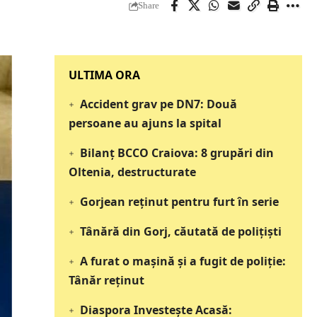
Share
‎‎‎‎‎‎‎ULTIMA ORA
Accident grav pe DN7: Două
persoane au ajuns la spital
Bilanț BCCO Craiova: 8 grupări din
Oltenia, destructurate
Gorjean reținut pentru furt în serie
Tânără din Gorj, căutată de polițiști
A furat o mașină și a fugit de poliție:
Tânăr reținut
Diaspora Investește Acasă: