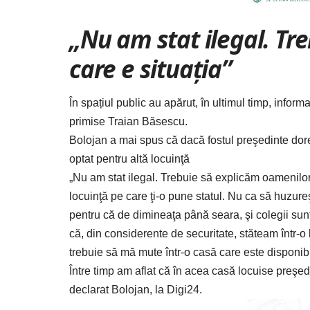
„Nu am stat ilegal. Tr
care e situaţia”
În spațiul public au apărut, în ultimul timp, informa
primise Traian Băsescu.
Bolojan a mai spus că dacă fostul preşedinte dorea
optat pentru altă locuinţă
„Nu am stat ilegal. Trebuie să explicăm oamenilor 
locuinţă pe care ţi-o pune statul. Nu ca să huzur
pentru că de dimineaţa până seara, şi colegii sun
că, din considerente de securitate, stăteam într-o 
trebuie să mă mute într-o casă care este disponibi
Între timp am aflat că în acea casă locuise preşed
declarat Bolojan, la
Digi24.