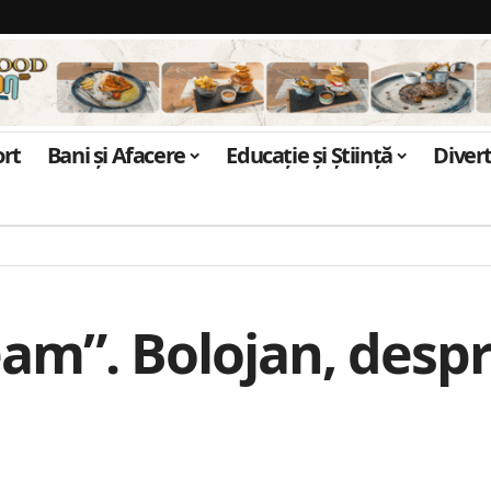
ort
Bani și Afacere
Educație și Știință
Diver
am”. Bolojan, despre