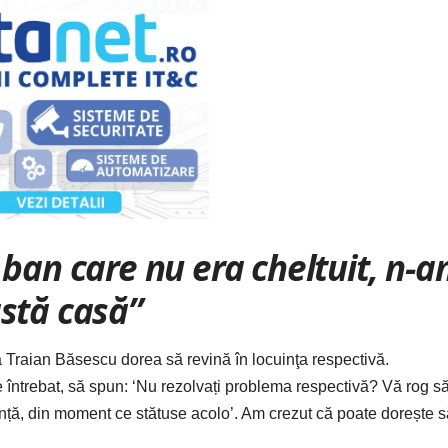
 ban care nu era cheltuit, n-
stă casă”
că Traian Băsescu dorea să revină în locuinţa respectivă.
ie întrebat, să spun: ‘Nu rezolvați problema respectivă? Vă rog s
ință, din moment ce stătuse acolo’. Am crezut că poate dorește s