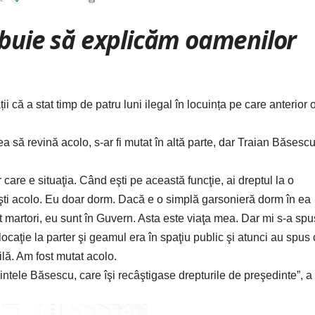
ebuie să explicăm oamenilor
ții că a stat timp de patru luni ilegal în locuința pe care anterior 
 să revină acolo, s-ar fi mutat în altă parte, dar Traian Băsesc
care e situaţia. Când eşti pe această funcţie, ai dreptul la o
eşti acolo. Eu doar dorm. Dacă e o simplă garsonieră dorm în ea
t martori, eu sunt în Guvern. Asta este viaţa mea. Dar mi s-a spu
locaţie la parter şi geamul era în spaţiu public şi atunci au spus
lă. Am fost mutat acolo.
intele Băsescu, care îşi recâştigase drepturile de preşedinte”, a