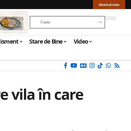
Istoricul meu
tisment
Stare de Bine
Video
 vila în care