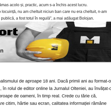
ămas acolo și, practic, acum s-a închis acest lucru.
 locuință, nu am cheltuit niciun ban care nu era cheltuit, n-am
publică, a fost totul în regulă”, a mai adăugat Bolojan.
nalismului de aproape 18 ani. Dacă primii ani au format-o
i, în rolul de editor online la Jurnalul Olteniei, au învățat-
roape de oameni, în timp real. Crede cu tărie că,
re citim, hârtie sau ecran, calitatea informației rămâne