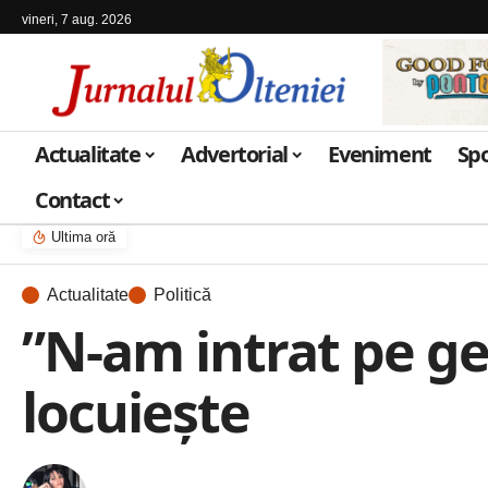
vineri, 7 aug. 2026
Actualitate
Advertorial
Eveniment
Sp
Contact
Ultima oră
Actualitate
Politică
”N-am intrat pe ge
locuieşte