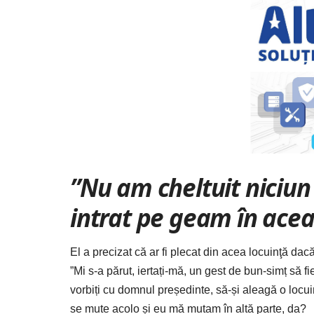
”Nu am cheltuit niciun
intrat pe geam în acea
El a precizat că ar fi plecat din acea locuinţă da
”Mi s-a părut, iertați-mă, un gest de bun-simț să f
vorbiți cu domnul președinte, să-și aleagă o locu
se mute acolo și eu mă mutam în altă parte, da?