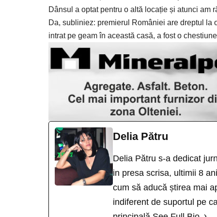
Dânsul a optat pentru o altă locație și atunci am r
Da, subliniez: premierul României are dreptul la o
intrat pe geam în această casă, a fost o chestiune 
Delia Pătru
Delia Pătru s-a dedicat jur
in presa scrisa, ultimii 8 an
cum să aducă știrea mai ap
indiferent de suportul pe ca
principală.
See Full Bio