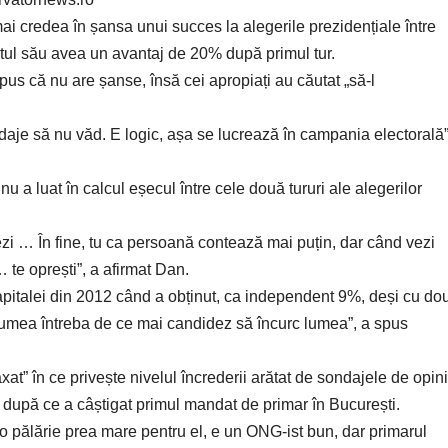
i credea în șansa unui succes la alegerile prezidențiale între
didatul său avea un avantaj de 20% după primul tur.
us că nu are șanse, însă cei apropiați au căutat „să-l
daje să nu văd. E logic, așa se lucrează în campania electorală”
 nu a luat în calcul eșecul între cele două tururi ale alegerilor
ezi … În fine, tu ca persoană contează mai puțin, dar când vezi
… te oprești”, a afirmat Dan.
Capitalei din 2012 când a obținut, ca independent 9%, deși cu do
i lumea întreba de ce mai candidez să încurc lumea”, a spus
xat” în ce privește nivelul încrederii arătat de sondajele de opini
l după ce a câștigat primul mandat de primar în București.
o pălărie prea mare pentru el, e un ONG-ist bun, dar primarul