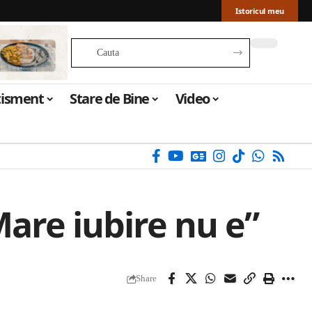
Istoricul meu
tisment
Stare de Bine
Video
Mare iubire nu e”
Share