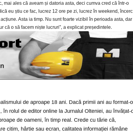
c, mai ales că aveam și datoria asta, deci cumva cred că într-o
ă eu știu ce fac, lucrez 12 ore pe zi, lucrez în weekend, încerc
cțiune. Asta ia timp. Nu sunt foarte vizibil în perioada asta, dar
ur că o să facem niște lucruri”, a explicat președintele.
nalismului de aproape 18 ani. Dacă primii ani au format-o
i, în rolul de editor online la Jurnalul Olteniei, au învățat-
roape de oameni, în timp real. Crede cu tărie că,
re citim, hârtie sau ecran, calitatea informației rămâne