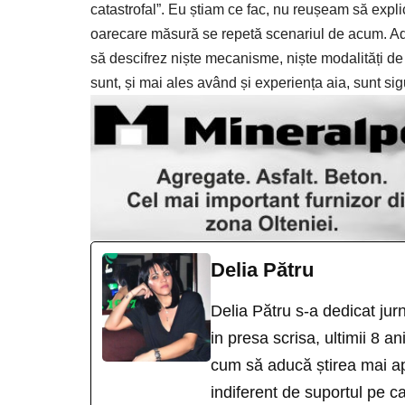
catastrofal”. Eu știam ce fac, nu reușeam să expli
oarecare măsură se repetă scenariul de acum. Adic
să descifrez niște mecanisme, niște modalități de a
sunt, și mai ales având și experiența aia, sunt sig
Delia Pătru
Delia Pătru s-a dedicat jur
in presa scrisa, ultimii 8 an
cum să aducă știrea mai ap
indiferent de suportul pe ca