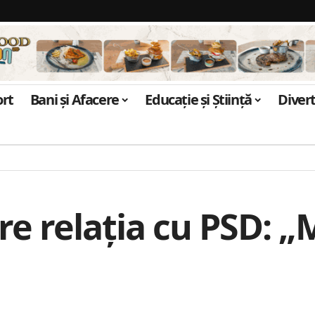
ort
Bani și Afacere
Educație și Știință
Diver
re relaţia cu PSD: „