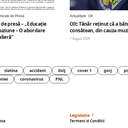
icate de Presa
Actualitate
Olt
de presă – „Educație
Olt: Tânăr reţinut că a băt
luziune – O abordare
consătean, din cauza muzi
lieră”
7 August 2026
slatina
accident
dolj
cover 1
gorj
po
eniei
coronavirus
PNL
Legislație
ova
Termeni si Conditii