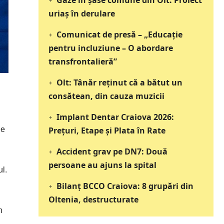
Gaze în șase comune din Olt: Proiect
uriaș în derulare
Comunicat de presă – „Educație
pentru incluziune – O abordare
transfrontalieră”
Olt: Tânăr reţinut că a bătut un
consătean, din cauza muzicii
Implant Dentar Craiova 2026:
le
Preţuri, Etape şi Plata în Rate
Accident grav pe DN7: Două
persoane au ajuns la spital
l.
Bilanț BCCO Craiova: 8 grupări din
Oltenia, destructurate
n