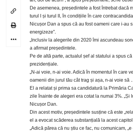
De asemenea, președintele a fost întrebat dacă ma
turul I și turul II, în condițiile în care contracan
Nicușor Dan a spus că au fost oameni care i-au sp
energizeze”.
„Inclusiv la alegerile din 2020 îmi ascundeau son
a afirmat președintele.
Pe de altă parte, actualul șef al statului a spus că
prezidențiale.
„N-ai voie, n-ai voie. Adică în momentul în care v
oamenii din jurul tău cât trag și așa, n-ai voie să 
El a relatat și prima sa candidatură la Primăria 
zile înainte de alegeri era cotat la numai 3%. „Ș
Nicușor Dan.
Din acest motiv, președintele susține că este „rela
el a evocat scăderea substanțială la acest capito
„Adică părea că nu știu ce fac, nu comunicam, „e 