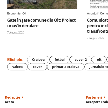
Economie
Olt
Anunturi
Comun
Gaze în șase comune din Olt: Proiect
Comunicat 
uriaș în derulare
pentru inc
transfronta
7 August 2026
7 August 2026
Craiova
fotbal
cover 2
olt
Etichete:
valcea
cover
primaria craiova
jurnalulolt
Redacție
Parteneri
Acasa
Aeroport Crai