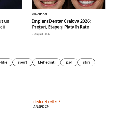
Advertorial
ut un
Implant Dentar Craiova 2026:
cii
Preţuri, Etape şi Plata în Rate
7 August 2026
litie
sport
Mehedinti
psd
stiri
Link-uri utile
ANSPDCP