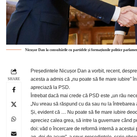
Nicușor Dan la consultările cu partidele și formațiunile politice parlame
Președintele Nicușor Dan a vorbit, recent, despre 
acesta a admis că „nu poate să fie mare iubire” în
SHARE
apreciază la PSD.
Întrebat dacă mai crede că PSD este „un rău nec
„Nu vreau să răspund cu da sau nu la întrebarea 
Și, evident că … Nu poate să fie mare iubire deod
apreciez calea grea, să intre la guvernare când pu
doi: văd o încercare de reformă internă a acestui 
an, doi de acum”, a spus președintele, scrie
obse