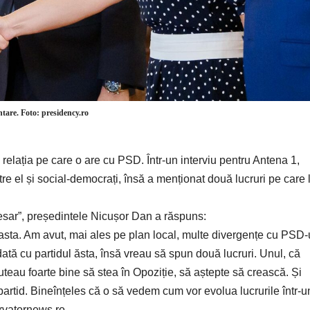
ntare. Foto: presidency.ro
relația pe care o are cu PSD. Într-un interviu pentru Antena 1,
tre el și social-democrați, însă a menționat două lucruri pe care 
esar”, președintele Nicușor Dan a răspuns:
asta. Am avut, mai ales pe plan local, multe divergențe cu PSD-u
ată cu partidul ăsta, însă vreau să spun două lucruri. Unul, că
teau foarte bine să stea în Opoziție, să aștepte să crească. Și
partid. Bineînțeles că o să vedem cum vor evolua lucrurile într-u
rvatornews.ro