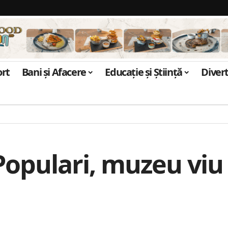
ort
Bani și Afacere
Educație și Știință
Diver
opulari, muzeu viu d