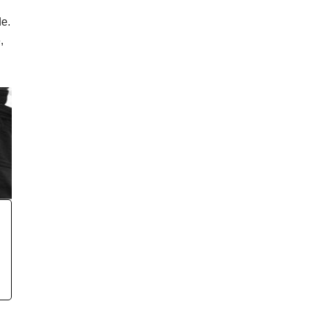
de.
,