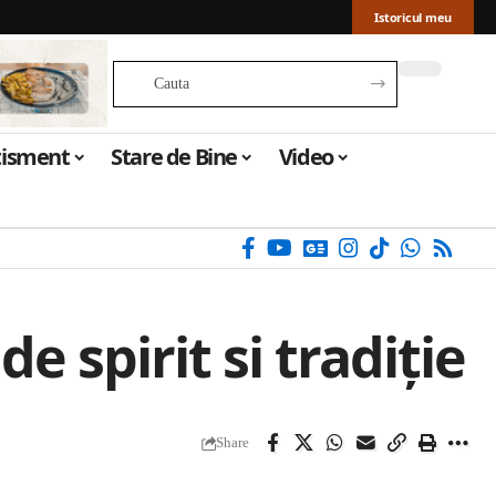
Istoricul meu
tisment
Stare de Bine
Video
e spirit si tradiție
Share