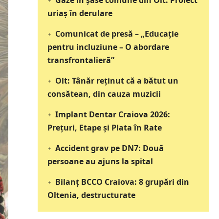
Gaze în șase comune din Olt: Proiect
uriaș în derulare
Comunicat de presă – „Educație
pentru incluziune – O abordare
transfrontalieră”
Olt: Tânăr reţinut că a bătut un
consătean, din cauza muzicii
Implant Dentar Craiova 2026:
Preţuri, Etape şi Plata în Rate
Accident grav pe DN7: Două
persoane au ajuns la spital
Bilanț BCCO Craiova: 8 grupări din
Oltenia, destructurate