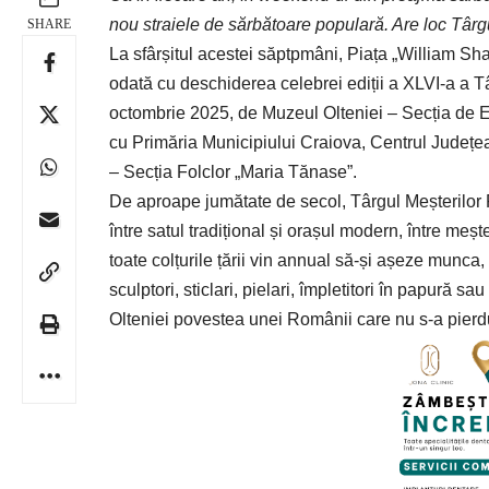
nou straiele de sărbătoare populară. Are loc Târgu
SHARE
La sfârșitul acestei săptpmâni, Piața „William Sh
odată cu deschiderea celebrei ediții a XLVI-a a Tâ
octombrie 2025, de
Muzeul Olteniei
– Secția de Et
cu Primăria Municipiului Craiova, Centrul Județean 
– Secția Folclor „Maria Tănase”.
De aproape jumătate de secol, Târgul Meșterilor Pop
între satul tradițional și orașul modern, între meșt
toate colțurile țării vin annual să-și așeze munca, t
sculptori, sticlari, pielari, împletitori în papură s
Olteniei povestea unei Românii care nu s-a pierdut,