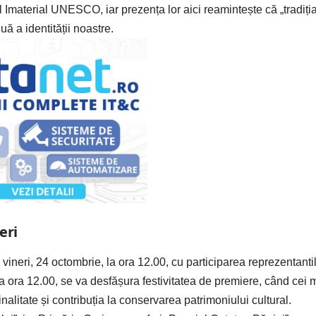
 Imaterial UNESCO, iar prezența lor aici reamintește că „tradiți
ă a identității noastre.
eri
ineri, 24 octombrie, la ora 12.00, cu participarea reprezentanti
 la ora 12.00, se va desfășura festivitatea de premiere, când cei 
iginalitate și contribuția la conservarea patrimoniului cultural.