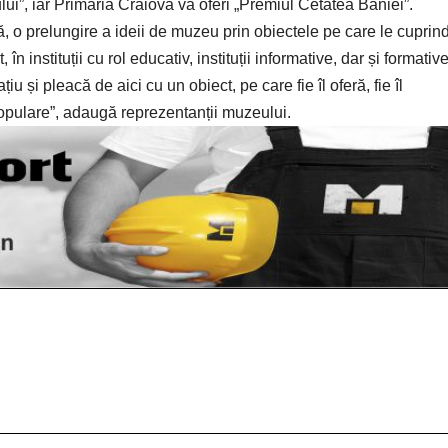
ui”, iar Primăria Craiova va oferi „Premiul Cetatea Băniei”.
, o prelungire a ideii de muzeu prin obiectele pe care le cuprin
în instituții cu rol educativ, instituții informative, dar și formative
țiu și pleacă de aici cu un obiect, pe care fie îl oferă, fie îl
 populare”, adaugă reprezentanții muzeului.