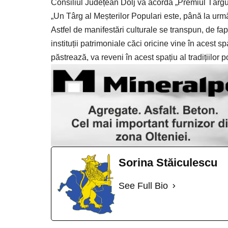
Consiliul Județean Dolj va acorda „Premiul Târgul
„Un Târg al Meșterilor Populari este, până la urmă
Astfel de manifestări culturale se transpun, de fapt, 
instituții patrimoniale căci oricine vine în acest spa
păstrează, va reveni în acest spațiu al tradițiilor
Sorina Stăiculescu
See Full Bio