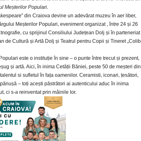
l Meșterilor Populari.
akespeare” din Craiova devine un adevărat muzeu în aer liber,
rgului Meșterilor Populari, eveniment organizat , între 24 și 26
nografie, cu sprijinul Consiliului Județean Dolj și în parteneriat
de Cultură și Artă Dolj și Teatrul pentru Copii și Tineret „Colibr
ulari este o instituție în sine – o punte între trecut și prezent,
eșug și artă. Aici, în inima Cetății Băniei, peste 50 de meșteri din
alentul si sufletul în fața oamenilor. Ceramisti, iconari, țesători,
au pănușă – toți acești păstrători ai autenticului aduc în inima
 ci s-a reinventat prin mâinile lor.