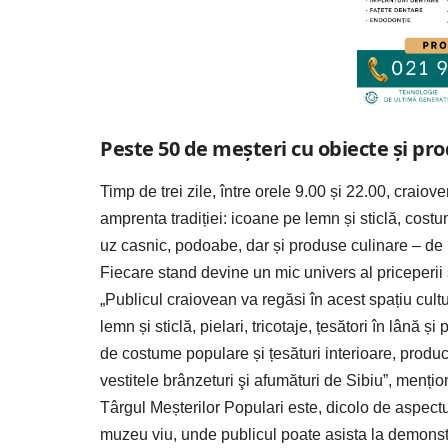
Peste 50 de meșteri cu obiecte și pr
Timp de trei zile, între orele 9.00 și 22.00, craiov
amprenta tradiției: icoane pe lemn și sticlă, costu
uz casnic, podoabe, dar și produse culinare – de la 
Fiecare stand devine un mic univers al priceperii ș
„Publicul craiovean va regăsi în acest spațiu cultu
lemn și sticlă, pielari, tricotaje, țesători în lână 
de costume populare și țesături interioare, producăt
vestitele brânzeturi şi afumături de Sibiu”, menți
Târgul Meșterilor Populari este, dicolo de aspect
muzeu viu, unde publicul poate asista la demonstraț