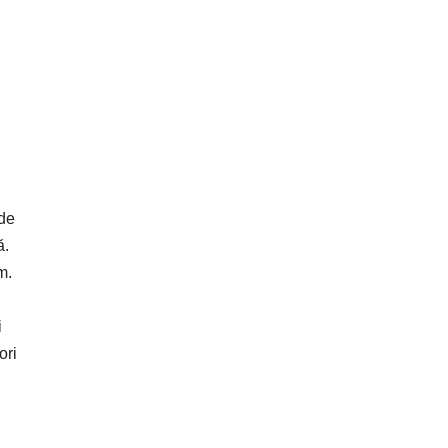
 de
ă.
m.
i
ori