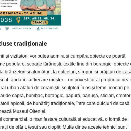
oduse tradiționale
enii și vizitatorii vor putea admira și cumpăra obiecte ce poartă
me populare, scoarțe țărănești, textile fine din borangic, obiecte
brânzeturi și afumături, la dulcețuri, siropuri și prăjituri de cas
i al răbdării, iar fiecare meșter – un povestitor al propriului nea
ral urban alături de ceramişti, sculptori în os și lemn, iconari pe
și păr de capră, bumbac, borangic, papură, pănușă, sticlari, creator
ori apicoli, de bunătăţi tradiţionale, între care dulciuri de casă 
onează Muzeul Olteniei.
ul commercial, o manifestare culturală și educativă, o formă de
ii de olărit, țesut sau cioplit. Multe dintre aceste tehnici sunt