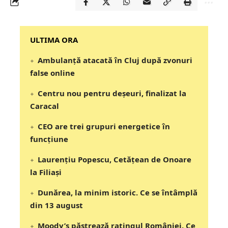
‎‎‎‎‎‎‎ULTIMA ORA
Ambulanță atacată în Cluj după zvonuri
false online
Centru nou pentru deșeuri, finalizat la
Caracal
CEO are trei grupuri energetice în
funcțiune
Laurențiu Popescu, Cetățean de Onoare
la Filiași
Dunărea, la minim istoric. Ce se întâmplă
din 13 august
Moody’s păstrează ratingul României. Ce