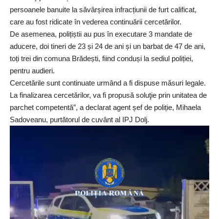
persoanele banuite la săvârșirea infracțiunii de furt calificat,
care au fost ridicate în vederea continuării cercetărilor.
De asemenea, polițiștii au pus în executare 3 mandate de
aducere, doi tineri de 23 și 24 de ani și un barbat de 47 de ani,
toți trei din comuna Brădești, fiind conduși la sediul poliției,
pentru audieri.
Cercetările sunt continuate urmând a fi dispuse măsuri legale.
La finalizarea cercetărilor, va fi propusă soluţie prin unitatea de
parchet competentă”, a declarat agent șef de poliție, Mihaela
Sadoveanu, purtătorul de cuvânt al IPJ Dolj.