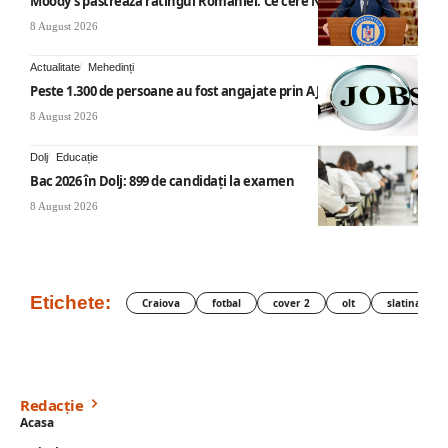
Moody’s păstrează ratingul României. Ce cere Nicușor Dan
8 August 2026
Actualitate
Mehedinți
Peste 1.300 de persoane au fost angajate prin AJOFM Mehedinți
8 August 2026
Dolj
Educație
Bac 2026 în Dolj: 899 de candidați la examen
8 August 2026
Etichete:
Craiova
fotbal
cover 2
olt
slatina
Redacție
Acasa