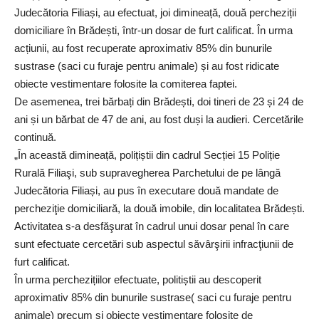
Judecătoria Filiași, au efectuat, joi dimineață, două percheziții
domiciliare în Brădești, într-un dosar de furt calificat. În urma
acțiunii, au fost recuperate aproximativ 85% din bunurile
sustrase (saci cu furaje pentru animale) și au fost ridicate
obiecte vestimentare folosite la comiterea faptei.
De asemenea, trei bărbați din Brădești, doi tineri de 23 și 24 de
ani și un bărbat de 47 de ani, au fost duși la audieri. Cercetările
continuă.
„În această dimineață, polițiștii din cadrul Secției 15 Poliție
Rurală Filiaşi, sub supravegherea Parchetului de pe lângă
Judecătoria Filiași, au pus în executare două mandate de
percheziţie domiciliară, la două imobile, din localitatea Brădești.
Activitatea s-a desfăşurat în cadrul unui dosar penal în care
sunt efectuate cercetări sub aspectul săvârşirii infracţiunii de
furt calificat.
În urma perchezițiilor efectuate, politiștii au descoperit
aproximativ 85% din bunurile sustrase( saci cu furaje pentru
animale) precum și obiecte vestimentare folosite de