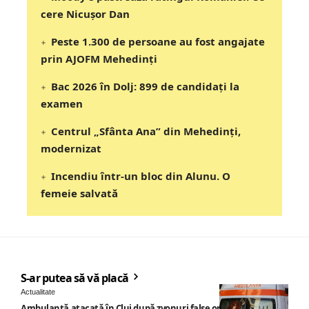
cere Nicușor Dan
Peste 1.300 de persoane au fost angajate
prin AJOFM Mehedinți
Bac 2026 în Dolj: 899 de candidați la
examen
Centrul „Sfânta Ana” din Mehedinți,
modernizat
Incendiu într-un bloc din Alunu. O
femeie salvată
S-ar putea să vă placă
Actualitate
Ambulanță atacată în Cluj după zvonuri false online