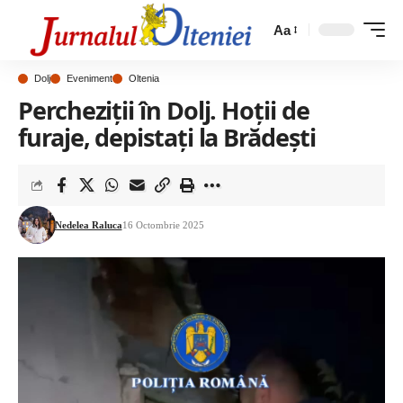
Aa
Dolj
Eveniment
Oltenia
Percheziții în Dolj. Hoții de
furaje, depistați la Brădești
Nedelea Raluca
16 Octombrie 2025