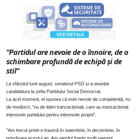
”Partidul are nevoie de o înnoire, de o
schimbare profundă de echipă și de
stil”
La sfârșitul lunii august,
senatorul PSD și-a anunțat
candidatura la șefia Partidului Social Democrat
.
La acel moment, el spunea că este nevoie de competență, nu
de mediocri, ”nu de lideri tranzacționali, care au tranzacționat
interesele partidului pentru interesele proprii”.
”Am trecut printr-o traumă în noiembrie, în decembrie, în
primăvara acestui an. Am pierdut foarte mulți oameni,