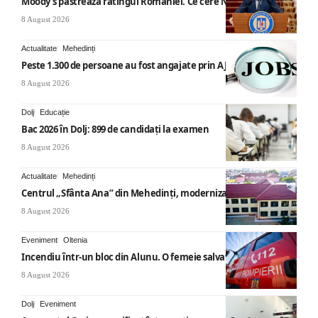
Moody’s păstrează ratingul României. Ce cere Nicușor Dan
8 August 2026
Actualitate
Mehedinți
Peste 1.300 de persoane au fost angajate prin AJOFM Mehedinți
8 August 2026
Dolj
Educație
Bac 2026 în Dolj: 899 de candidați la examen
8 August 2026
Actualitate
Mehedinți
Centrul „Sfânta Ana” din Mehedinți, modernizat
8 August 2026
Eveniment
Oltenia
Incendiu într-un bloc din Alunu. O femeie salvată
8 August 2026
Dolj
Eveniment