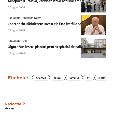
Aeroportul Craiova, verificat într-o acțiune amplă
8 August 2026
Actualitate
Breaking News
Constantin Rădulescu: Investiție finalizată la Spitalul Mihăești
8 August 2026
Actualitate
Dolj
Olguța Vasilescu: planuri pentru spitalul de paliație
8 August 2026
Etichete:
Craiova
fotbal
cover 2
olt
slatina
Redacție
Acasa