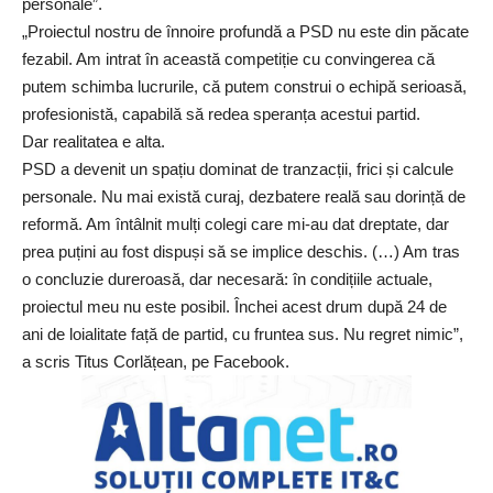
personale”.
„Proiectul nostru de înnoire profundă a PSD nu este din păcate
fezabil. Am intrat în această competiție cu convingerea că
putem schimba lucrurile, că putem construi o echipă serioasă,
profesionistă, capabilă să redea speranța acestui partid.
Dar realitatea e alta.
PSD a devenit un spațiu dominat de tranzacții, frici și calcule
personale. Nu mai există curaj, dezbatere reală sau dorință de
reformă. Am întâlnit mulți colegi care mi-au dat dreptate, dar
prea puțini au fost dispuși să se implice deschis. (…) Am tras
o concluzie dureroasă, dar necesară: în condițiile actuale,
proiectul meu nu este posibil. Închei acest drum după 24 de
ani de loialitate față de partid, cu fruntea sus. Nu regret nimic”,
a scris
Titus Corlățean
, pe Facebook.