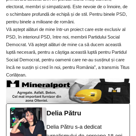
electorat, membri și simpatizanți. Este nevoie de o înnoire, de
o schimbare profundă de echipă și de stil. Pentru binele PSD,
pentru binele a milioane de români.
Vă aștept alături de mine într-un proiect care este exclusiv al
PSD, în interiorul PSD, între noi, membrii Partidului Social
Democrat. Vă aștept alături de mine ca să ducem această
luptă necesară, pentru a câștiga această luptă pentru Partidul
Social Democrat, pentru oamenii care ne-au susținut și care
încă ne susțin și cred în noi, pentru România”, a transmis Titus
Corlățean.
Delia Pătru
Delia Pătru s-a dedicat
jurnalismului de aproape 18 ani.