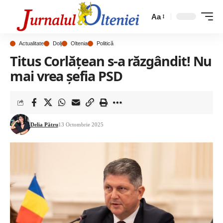
Aa
Actualitate
Dolj
Oltenia
Politică
Titus Corlățean s-a răzgândit! Nu
mai vrea șefia PSD
Delia Pătru
13 Octombrie 2025