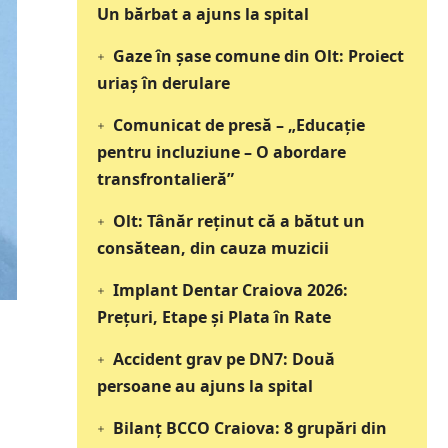
Un bărbat a ajuns la spital
Gaze în șase comune din Olt: Proiect
uriaș în derulare
Comunicat de presă – „Educație
pentru incluziune – O abordare
transfrontalieră”
Olt: Tânăr reţinut că a bătut un
consătean, din cauza muzicii
Implant Dentar Craiova 2026:
Preţuri, Etape şi Plata în Rate
Accident grav pe DN7: Două
persoane au ajuns la spital
Bilanț BCCO Craiova: 8 grupări din