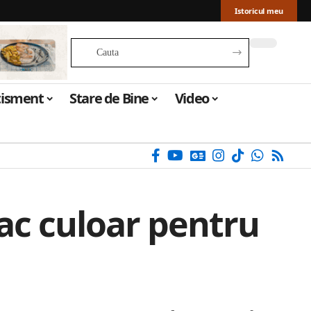
Istoricul meu
tisment
Stare de Bine
Video
fac culoar pentru