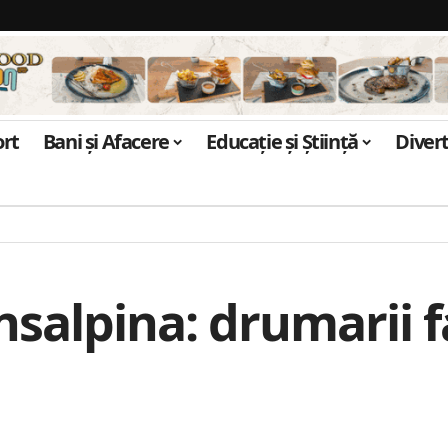
ort
Bani și Afacere
Educație și Știință
Diver
nsalpina: drumarii 