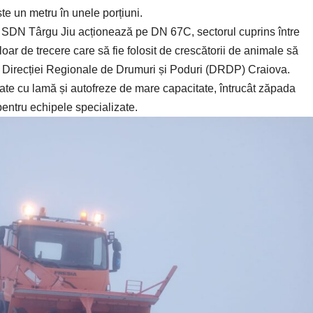
e un metru în unele porțiuni.
 SDN Târgu Jiu acționează pe DN 67C, sectorul cuprins între
oar de trecere care să fie folosit de crescătorii de animale să
i Direcției Regionale de Drumuri și Poduri (DRDP) Craiova.
otate cu lamă și autofreze de mare capacitate, întrucât zăpada
i pentru echipele specializate.