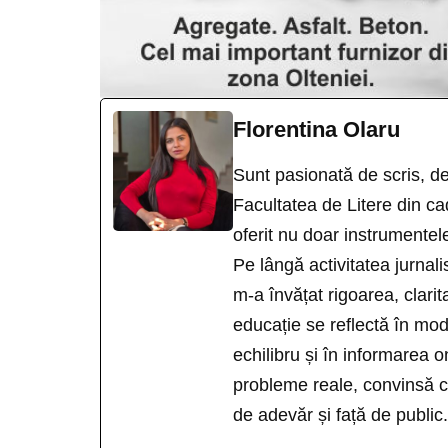
Florentina Olaru
Sunt pasionată de scris, d
Facultatea de Litere din ca
oferit nu doar instrumentele
Pe lângă activitatea jurnal
m-a învățat rigoarea, clari
educație se reflectă în modu
echilibru și în informarea o
probleme reale, convinsă că
de adevăr și față de public.