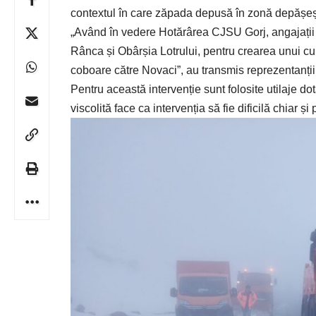
contextul în care zăpada depusă în zonă depășeșt
„Având în vedere Hotărârea CJSU Gorj, angajații
Rânca și Obârșia Lotrului, pentru crearea unui cul
coboare către Novaci”, au transmis reprezentanți
Pentru această intervenție sunt folosite utilaje d
viscolită face ca intervenția să fie dificilă chiar ș