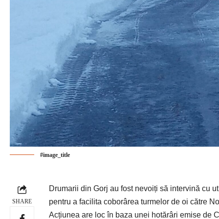
#image_title
Drumarii din Gorj au fost nevoiți să intervină cu 
pentru a facilita coborârea turmelor de oi către No
SHARE
Acțiunea are loc în baza unei hotărâri emise de C