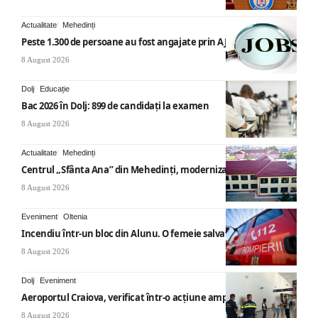
Actualitate
Mehedinți
Peste 1.300 de persoane au fost angajate prin AJOFM Mehedinți
8 August 2026
Dolj
Educație
Bac 2026 în Dolj: 899 de candidați la examen
8 August 2026
Actualitate
Mehedinți
Centrul „Sfânta Ana” din Mehedinți, modernizat
8 August 2026
Eveniment
Oltenia
Incendiu într-un bloc din Alunu. O femeie salvată
8 August 2026
Dolj
Eveniment
Aeroportul Craiova, verificat într-o acțiune amplă
8 August 2026