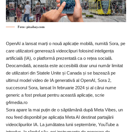
Foto: pixabay.com
OpenAI a lansat marți o nouă aplicație mobilă, numită Sora, pe
care utilizatorii generează videoclipuri folosind inteligența
artificială (IA), o platformă prezentată ca o rețea socială.
Deocamdată, aceasta este accesibilă doar unui număr limitat
de utilizatori din Statele Unite și Canada și se bazează pe
ultimul model video de IA generativă al OpenAI, Sora 2,
succesorul Sora, lansat în februarie 2024 și al cărui nume
generic a fost preluat pentru această aplicație, scrie
g4media.ro
Sora apare la mai puțin de o săptămână după Meta Vibes, un
nou feed disponibil pe aplicația Meta AI destinat partajării
videoclipurilor IA. La jumătatea lunii septembrie, YouTube a
introdus, la rândul său, noi instrumente de generare de