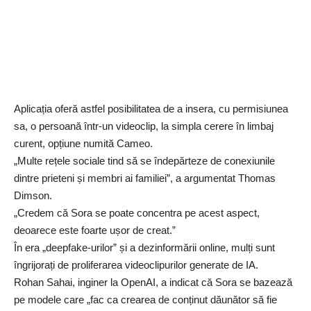
Aplicația oferă astfel posibilitatea de a insera, cu permisiunea
sa, o persoană într-un videoclip, la simpla cerere în limbaj
curent, opțiune numită Cameo.
„Multe rețele sociale tind să se îndepărteze de conexiunile
dintre prieteni și membri ai familiei”, a argumentat Thomas
Dimson.
„Credem că Sora se poate concentra pe acest aspect,
deoarece este foarte ușor de creat.”
În era „deepfake-urilor” și a dezinformării online, mulți sunt
îngrijorați de proliferarea videoclipurilor generate de IA.
Rohan Sahai, inginer la OpenAI, a indicat că Sora se bazează
pe modele care „fac ca crearea de conținut dăunător să fie