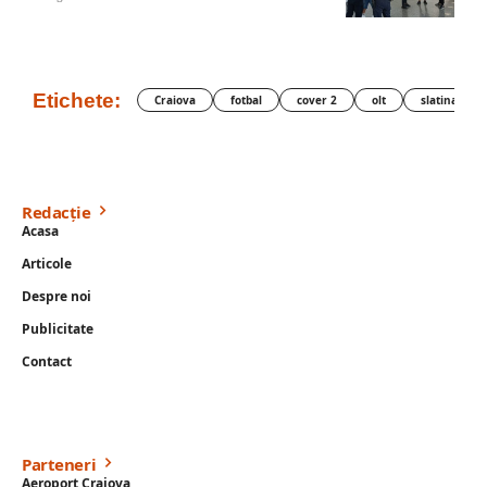
Etichete:
Craiova
fotbal
cover 2
olt
slatina
Redacție
Acasa
Articole
Despre noi
Publicitate
Contact
Parteneri
Aeroport Craiova