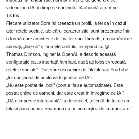
videoclipuri IA, în timp ce conținutul IA abundă acum pe
TikTok.
Fiecare utilizator Sora își creează un profil, la fel ca în cazul
altor rețele sociale, ale cărui caracteristici sunt prezentate într-
o formă care amintește de Twitter sau Threads, cu numărul de
abonați, „like-uri” și numele contului începând cu @.
Thomas Dimson, inginer la OpenAI, a descris această
configurație ca „o interfață familiară dacă ați folosit vreodată
rețelele sociale”. Dar, spre deosebire de TikTok sau YouTube,
„tot conținutul de acolo va fi generat de IA”.
„Nu este postat de „boți” (conturi false automatizate). Este
postat online de oameni, dar este creat în întregime de IA.”
„Dă o impresie interesantă”, a descris el, „diferită de tot ce am
folosit până acum. Seamănă cu un nou mijloc de comunicare.”