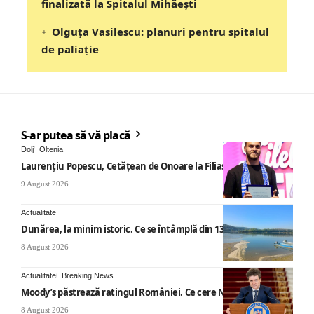
finalizată la Spitalul Mihăești
Olguța Vasilescu: planuri pentru spitalul
de paliație
S-ar putea să vă placă
Dolj
Oltenia
Laurențiu Popescu, Cetățean de Onoare la Filiași
9 August 2026
Actualitate
Dunărea, la minim istoric. Ce se întâmplă din 13 august
8 August 2026
Actualitate
Breaking News
Moody’s păstrează ratingul României. Ce cere Nicușor Dan
8 August 2026