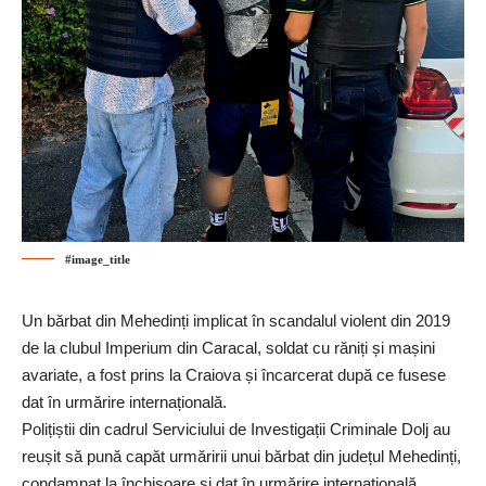
#image_title
Un bărbat din Mehedinți implicat în scandalul violent din 2019
de la clubul Imperium din Caracal, soldat cu răniți și mașini
avariate, a fost prins la Craiova și încarcerat după ce fusese
dat în urmărire internațională.
Polițiștii din cadrul Serviciului de Investigații Criminale Dolj au
reușit să pună capăt urmăririi unui bărbat din județul Mehedinți,
condamnat la închisoare și dat în urmărire internațională.