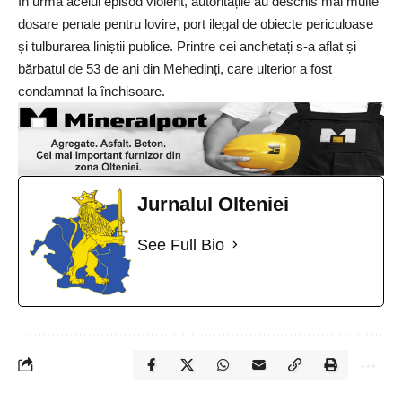
În urma acelui episod violent, autoritățile au deschis mai multe
dosare penale pentru lovire, port ilegal de obiecte periculoase
și tulburarea liniștii publice. Printre cei anchetați s-a aflat și
bărbatul de 53 de ani din Mehedinți, care ulterior a fost
condamnat la închisoare.
Jurnalul Olteniei
See Full Bio