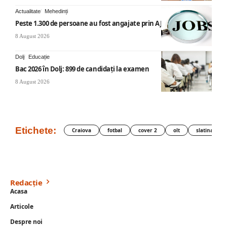
Actualitate
Mehedinți
Peste 1.300 de persoane au fost angajate prin AJOFM Mehedinți
8 August 2026
Dolj
Educație
Bac 2026 în Dolj: 899 de candidați la examen
8 August 2026
Etichete:
Craiova
fotbal
cover 2
olt
slatina
Redacție
Acasa
Articole
Despre noi