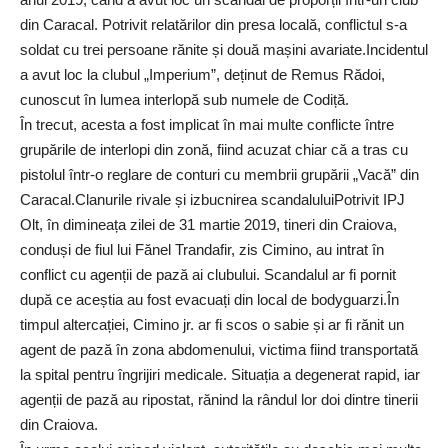
din Caracal. Potrivit relatărilor din presa locală, conflictul s-a
soldat cu trei persoane rănite și două mașini avariate.Incidentul
a avut loc la clubul „Imperium”, deținut de Remus Rădoi,
cunoscut în lumea interlopă sub numele de Codiță.
În trecut, acesta a fost implicat în mai multe conflicte între
grupările de interlopi din zonă, fiind acuzat chiar că a tras cu
pistolul într-o reglare de conturi cu membrii grupării „Vacă” din
Caracal.Clanurile rivale și izbucnirea scandaluluiPotrivit IPJ
Olt, în dimineața zilei de 31 martie 2019, tineri din Craiova,
conduși de fiul lui Fănel Trandafir, zis Cimino, au intrat în
conflict cu agenții de pază ai clubului. Scandalul ar fi pornit
după ce aceștia au fost evacuați din local de bodyguarzi.În
timpul altercației, Cimino jr. ar fi scos o sabie și ar fi rănit un
agent de pază în zona abdomenului, victima fiind transportată
la spital pentru îngrijiri medicale. Situația a degenerat rapid, iar
agenții de pază au ripostat, rănind la rândul lor doi dintre tinerii
din Craiova.