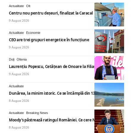
Actualitate
Olt
Centru nou pentru deșeuri, finalizat la Caracal
9 August 2026
Actualitate
Economie
CEO are trei grupuri energetice în funcțiune
9 August 2026
Dolj
Oltenia
Laurențiu Popescu, Cetățean de Onoare la Filiași
9 August 2026
Actualitate
Dunărea, la minim istoric. Ce se întâmplă din 13 august
8 August 2026
Actualitate
Breaking News
Moody’s păstrează ratingul României. Ce cere Nicușor Dan
8 August 2026