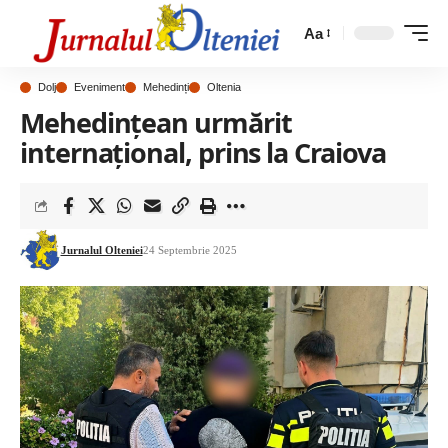
Aa
Dolj
Eveniment
Mehedinți
Oltenia
Mehedințean urmărit
internațional, prins la Craiova
Jurnalul Olteniei
24 Septembrie 2025