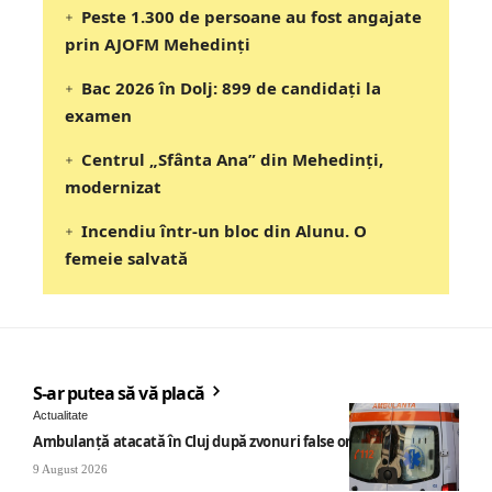
Peste 1.300 de persoane au fost angajate
prin AJOFM Mehedinți
Bac 2026 în Dolj: 899 de candidați la
examen
Centrul „Sfânta Ana” din Mehedinți,
modernizat
Incendiu într-un bloc din Alunu. O
femeie salvată
S-ar putea să vă placă
Actualitate
Ambulanță atacată în Cluj după zvonuri false online
9 August 2026