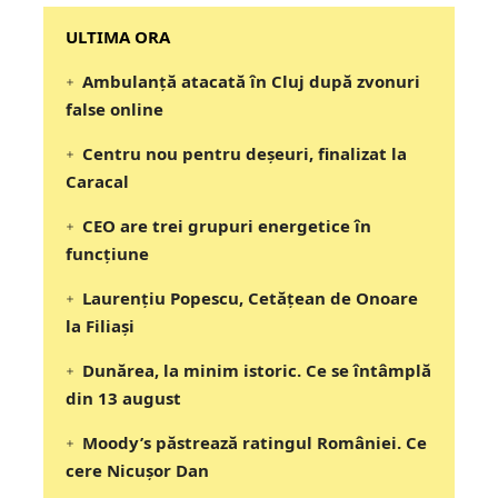
‎‎‎‎‎‎‎ULTIMA ORA
Ambulanță atacată în Cluj după zvonuri
false online
Centru nou pentru deșeuri, finalizat la
Caracal
CEO are trei grupuri energetice în
funcțiune
Laurențiu Popescu, Cetățean de Onoare
la Filiași
Dunărea, la minim istoric. Ce se întâmplă
din 13 august
Moody’s păstrează ratingul României. Ce
cere Nicușor Dan