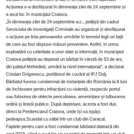
Acțiunea s-a desfășurat în dimineața zilei de 24 septembrie și
a avut loc în municipiul Craiova.
„În dimineața zilei de 24 septembrie a.c., polițiști din cadrul
Serviciului de Investigații Criminale au organizat și desfășurat
o acțiune pe linia persoanelor urmărite în temeiul legii ori față
de care au fost dispuse măsuri preventive. Astfel, în urma
exploatării cu celeritate a unor date și informații, în municipiul
Craiova polițiștii au depistat un bărbat în vârstă de 53 de ani,
din județul Mehedinți, urmărit la nivel internațional”, a declarat
Cristian Grigorescu, purtătorul de cuvânt al IPJ Dolj.
Bărbatul fusese condamnat de instanțele din România la 8 luni
de închisoare pentru infracțiuni cu violență, respectiv portul
sau folosirea de obiecte periculoase, amenințare și tulburarea
ordinii și liniștii publice. După depistare, acesta a fost dus
direct la Penitenciarul Craiova, unde își va ispăși
pedeapsa.Scandal cu săbii într-un club din Caracal.
Faptele pentru care a fost condamnat bărbatul datează din
anul 2019, când a avut loc un scandal de proporții într-un club