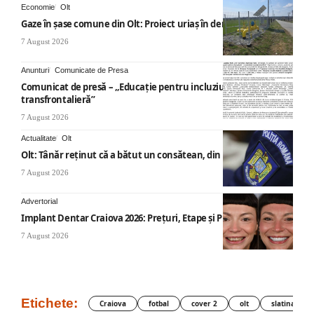
Economie
Olt
Gaze în șase comune din Olt: Proiect uriaș în derulare
7 August 2026
Anunturi
Comunicate de Presa
Comunicat de presă – „Educație pentru incluziune – O abordare
transfrontalieră”
7 August 2026
Actualitate
Olt
Olt: Tânăr reţinut că a bătut un consătean, din cauza muzicii
7 August 2026
Advertorial
Implant Dentar Craiova 2026: Preţuri, Etape şi Plata în Rate
7 August 2026
Etichete:
Craiova
fotbal
cover 2
olt
slatina