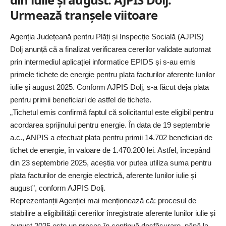
Urmează tranșele viitoare
Agenția Județeană pentru Plăți și Inspecție Socială (AJPIS)
Dolj anunță că a finalizat verificarea cererilor validate automat
prin intermediul aplicației informatice EPIDS și s-au emis
primele tichete de energie pentru plata facturilor aferente lunilor
iulie și august 2025. Conform AJPIS Dolj, s-a făcut deja plata
pentru primii beneficiari de astfel de tichete.
„Tichetul emis confirmă faptul că solicitantul este eligibil pentru
acordarea sprijinului pentru energie. În data de 19 septembrie
a.c., ANPIS a efectuat plata pentru primii 14.702 beneficiari de
tichet de energie, în valoare de 1.470.200 lei. Astfel, începând
din 23 septembrie 2025, aceștia vor putea utiliza suma pentru
plata facturilor de energie electrică, aferente lunilor iulie și
august”, conform AJPIS Dolj.
Reprezentanții Agenției mai menționează că: procesul de
stabilire a eligibilității cererilor înregistrate aferente lunilor iulie și
august 2025 este un proces în continuă desfășurare, până la