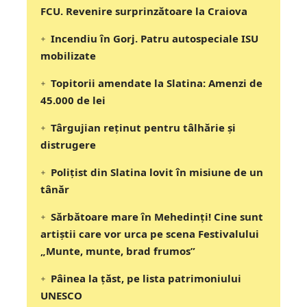
FCU. Revenire surprinzătoare la Craiova
Incendiu în Gorj. Patru autospeciale ISU
mobilizate
Topitorii amendate la Slatina: Amenzi de
45.000 de lei
Târgujian reținut pentru tâlhărie și
distrugere
Polițist din Slatina lovit în misiune de un
tânăr
Sărbătoare mare în Mehedinți! Cine sunt
artiștii care vor urca pe scena Festivalului
„Munte, munte, brad frumos”
Pâinea la țăst, pe lista patrimoniului
UNESCO