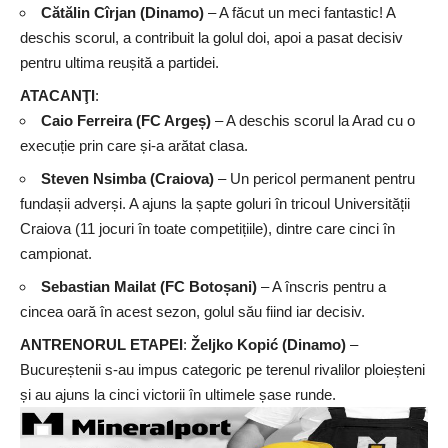
Cătălin Cîrjan (Dinamo)
– A făcut un meci fantastic! A
deschis scorul, a contribuit la golul doi, apoi a pasat decisiv
pentru ultima reușită a partidei.
ATACANŢI
:
Caio Ferreira (FC Argeș)
– A deschis scorul la Arad cu o
execuție prin care și-a arătat clasa.
Steven Nsimba (Craiova)
– Un pericol permanent pentru
fundașii adverși. A ajuns la șapte goluri în tricoul Universității
Craiova (11 jocuri în toate competițiile), dintre care cinci în
campionat.
Sebastian Mailat (FC Botoșani)
– A înscris pentru a
cincea oară în acest sezon, golul său fiind iar decisiv.
ANTRENORUL ETAPEI
:
Željko Kopić (Dinamo)
–
Bucureștenii s-au impus categoric pe terenul rivalilor ploieșteni
și au ajuns la cinci victorii în ultimele șase runde.