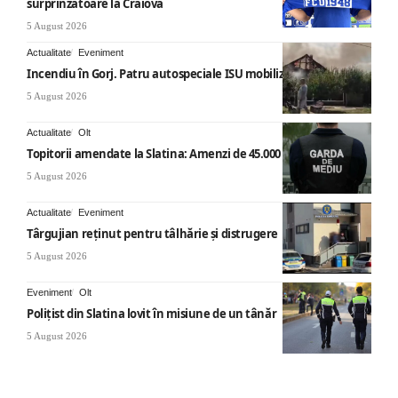
surprinzătoare la Craiova
5 August 2026
Actualitate
Eveniment
Incendiu în Gorj. Patru autospeciale ISU mobilizate
5 August 2026
Actualitate
Olt
Topitorii amendate la Slatina: Amenzi de 45.000 de lei
5 August 2026
Actualitate
Eveniment
Târgujian reținut pentru tâlhărie și distrugere
5 August 2026
Eveniment
Olt
Polițist din Slatina lovit în misiune de un tânăr
5 August 2026