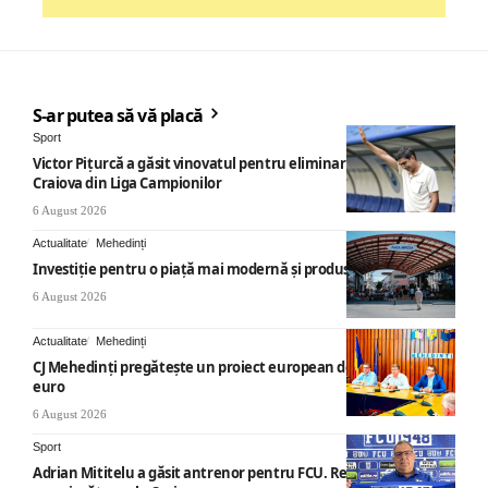
S-ar putea să vă placă
Sport
Victor Pițurcă a găsit vinovatul pentru eliminarea Universității
Craiova din Liga Campionilor
6 August 2026
Actualitate
Mehedinți
Investiție pentru o piață mai modernă și produse locale
6 August 2026
Actualitate
Mehedinți
CJ Mehedinți pregătește un proiect european de 40 milioane
euro
6 August 2026
Sport
Adrian Mititelu a găsit antrenor pentru FCU. Revenire