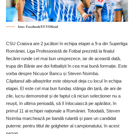
foto: Facebook/UCVOficial
CSU Craiova are 2 jucători în echipa etapei a 9-a din Superliga
României. Liga Profesionistă de Fotbal prezintă la finalul
fiecărei runde cel mai bun unsprezece, iar de această dată,
trupa din Bănie are doi fotbaliști în cea mai bună formație. Este
vorba despre Nicușor Bancu și Steven Nsimba.
Căpitanul alb-albaștrilor este obișnuit deja cu locul în echipa
etapei. El este cel mai bun fundaș stânga din țară, de ani de
zile, lucru demonstrat și de faptul că niciun selecționer nu a
reușit, în ultima perioadă, să îl înlocuiască pe apărător, în
primul 11 al echipei naționale a României. Totodată, Steven
Nsimba marchează pe bandă rulantă și pare un candidat
puternic pentru titlul de golgheter al campionatului, în acest
sezon.