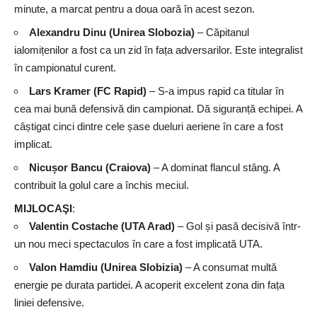
minute, a marcat pentru a doua oară în acest sezon.
Alexandru Dinu (Unirea Slobozia)
– Căpitanul
ialomițenilor a fost ca un zid în fața adversarilor. Este integralist
în campionatul curent.
Lars Kramer (FC Rapid)
– S-a impus rapid ca titular în
cea mai bună defensivă din campionat. Dă siguranță echipei. A
câștigat cinci dintre cele șase dueluri aeriene în care a fost
implicat.
Nicușor Bancu (Craiova)
– A dominat flancul stâng. A
contribuit la golul care a închis meciul.
MIJLOCAŞI
:
Valentin Costache (UTA Arad)
– Gol și pasă decisivă într-
un nou meci spectaculos în care a fost implicată UTA.
Valon Hamdiu (Unirea Slobizia)
– A consumat multă
energie pe durata partidei. A acoperit excelent zona din fața
liniei defensive.