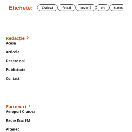
Etichete:
Craiova
fotbal
cover 2
olt
slatina
Redacție
Acasa
Articole
Despre noi
Publicitate
Contact
Parteneri
Aeroport Craiova
Radio Kiss FM
Altanet